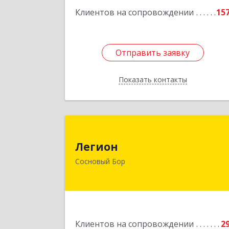
Клиентов на сопровождении
15
Отправить заявку
Отправить заявку
Показать контакты
Назад
Легио
Легион
188544, Ленинградская обл, Сосновы
Сосновый Бор
Бор г, Парковая ул, дом № 
Подробне
Клиентов на сопровождении
2