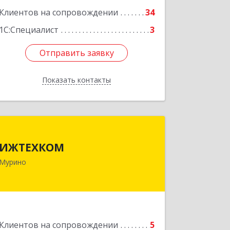
Клиентов на сопровождении
34
1С:Специалист
3
Отправить заявку
Отправить заявку
Показать контакты
Назад
ИЖТЕХКОМ
ИЖТЕХКОМ
188677, Ленинградская обл,
Мурино
Всеволожский р-н, Мурино г,
Воронцовский б-р, дом № 17, кв.339
Подробнее
Клиентов на сопровождении
5