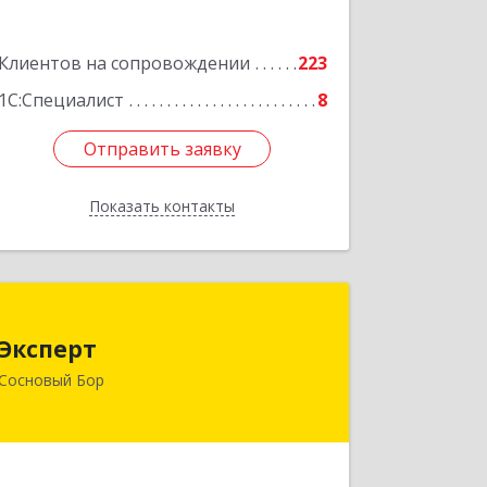
Клиентов на сопровождении
223
1С:Специалист
8
Отправить заявку
Отправить заявку
Показать контакты
Назад
Эксперт
Эксперт
188544, Ленинградская обл, Сосновый
Сосновый Бор
Бор г, 50 лет Октября ул, дом № 1
Подробнее