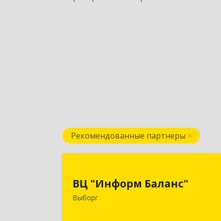
Рекомендованные партнеры
ВЦ "Информ Баланс
ВЦ "Информ Баланс"
188800, Ленинградская обл
Выборг
Выборгский р-н, Выборг г, Каменны
пер, дом № 2