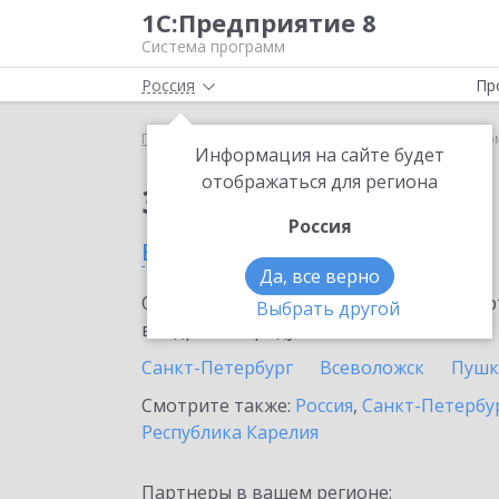
1С:Предприятие 8
Система программ
Россия
Пр
Главная
Сервисы ИТС
1С-Такском
1С-Такско
Информация на сайте будет
отображаться для региона
Заказать 1С-Такском
Россия
в Выборге
Да, все верно
Ознакомьтесь с информационными карт
Выбрать другой
внедрение продукта.
Санкт-Петербург
Всеволожск
Пушк
Смотрите также:
Россия
,
Санкт-Петербур
Республика Карелия
Партнеры в вашем регионе: