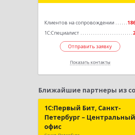
Подробне
Клиентов на сопровождении
18
1С:Специалист
Отправить заявку
Отправить заявку
Показать контакты
Назад
Ближайшие партнеры из со
1С:Первый Бит, Санкт-
1С:Первый Бит, Санкт
Петербург – Центральны
Петербург – Центральны
офис
офи