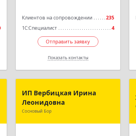
5
Подробнее
е
1
Клиентов на сопровождении
235
0
1С:Специалист
4
Отправить заявку
Отправить заявку
Показать контакты
Назад
и
ИП Вербицкая Ирина
ИП Вербицкая Ирина
Леонидовна
Леонидовна
,
,
Сосновый Бор
189540, Сосновый Бор г, Героев пр-кт,
1
дом № 55
е
Подробнее