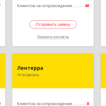
7
Клиентов на сопровождении
48
Отправить заявку
Отправить заявку
Показать контакты
Назад
н
Лентерра
Лентерра
й
198517, Санкт-Петербург, Петергоф г,
Петродворец
9
Ропшинское шоссе, дом № 3, корпус 2,
кв.99
е
Подробнее
9
Клиентов на сопровождении
8