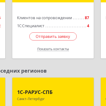
"ВЫБОРГ", пом. 19
е
Подробнее
6
Клиентов на сопровождении
87
2
1С:Специалист
4
Отправить заявку
Отправить заявку
Показать контакты
Назад
седних регионов
-
1С-РАРУС-СПБ
й
й
1С-РАРУС-СПБ
197022, Санкт-Петербург г, вн.тер.г.
с
Санкт-Петербург
муниципальный округ Аптекарский