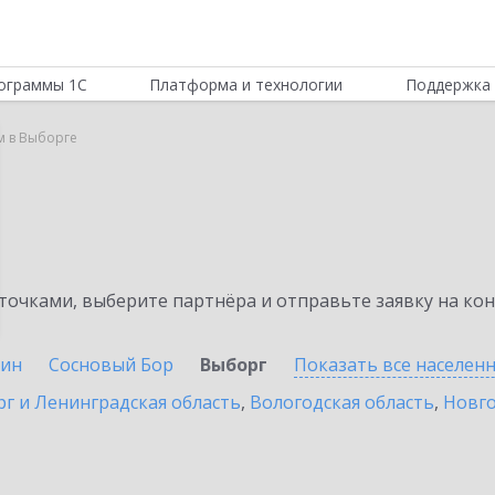
ограммы 1С
Платформа и технологии
Поддержка 
м в Выборге
очками, выберите партнёра и отправьте заявку на ко
ин
Сосновый Бор
Выборг
Показать все населен
г и Ленинградская область
,
Вологодская область
,
Новго