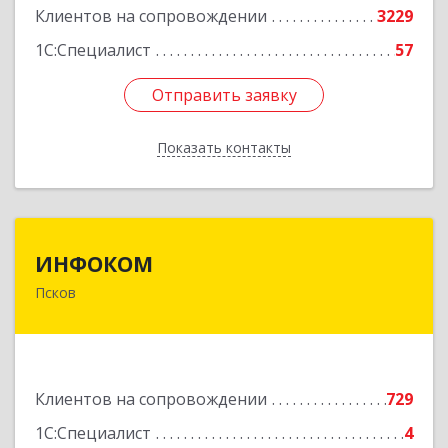
Клиентов на сопровождении
3229
1С:Специалист
57
Отправить заявку
Отправить заявку
Показать контакты
Назад
ИНФОКОМ
ИНФОКОМ
Псков
180000, Псковская обл, Псков г, Советская ул,
дом № 42г
Подробнее
Клиентов на сопровождении
729
1С:Специалист
4