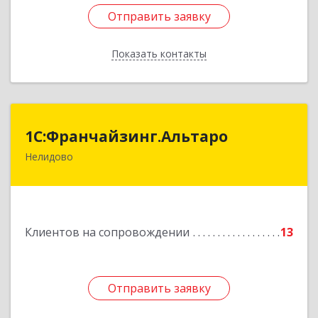
Отправить заявку
Отправить заявку
Показать контакты
Назад
1С:Франчайзинг.Альтаро
1С:Франчайзинг.Альтаро
Нелидово
172527, Тверская обл, Нелидово г, Матросова
ул, дом № 22, оф.1
Подробнее
Клиентов на сопровождении
13
Отправить заявку
Отправить заявку