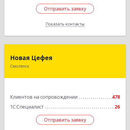
Отправить заявку
Отправить заявку
Показать контакты
Назад
Новая Цефея
Новая Цефея
Смоленск
214018, Смоленская обл, Смоленск г, Раевского
ул, дом № 10
Подробнее
Клиентов на сопровождении
478
1С:Специалист
26
Отправить заявку
Отправить заявку