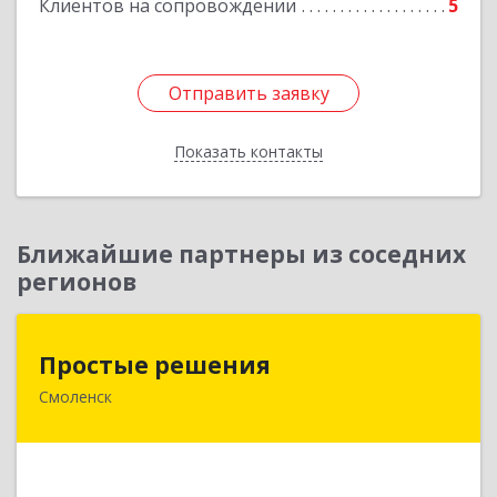
Клиентов на сопровождении
5
Отправить заявку
Отправить заявку
Показать контакты
Назад
Ближайшие партнеры из соседних
регионов
Простые решения
Простые решения
Смоленск
214015, Смоленская обл, Смоленск г, Большая
Краснофлотская ул, дом № 17
Подробнее