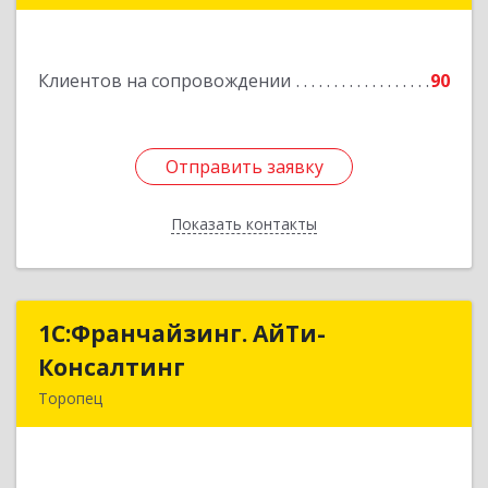
Подробнее
Клиентов на сопровождении
90
Отправить заявку
Отправить заявку
Показать контакты
Назад
1С:Франчайзинг. АйТи-
1С:Франчайзинг. АйТи-
Консалтинг
Консалтинг
Торопец
172840, Тверская обл, Торопец г, Гоголя ул,
дом № 13