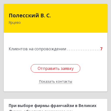
Полесский В. С.
Полесский В. С.
Ярцево
215800,Смоленская обл. г. Ярцево,
ул.Краснофлотская д.30
Подробнее
Клиентов на сопровождении
7
Отправить заявку
Отправить заявку
Показать контакты
Назад
При выборе фирмы-франчайзи в Великих