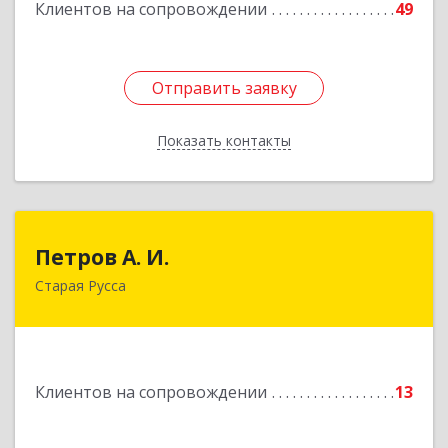
Клиентов на сопровождении
49
Подробнее
Отправить заявку
Отправить заявку
Показать контакты
Назад
Петров А. И.
Петров А. И.
Старая Русса
Старая Русса, пер.Волотовский, д.23
Подробнее
Клиентов на сопровождении
13