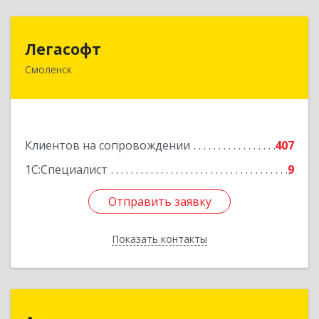
Легасофт
Легасофт
Смоленск
214018, Смоленская обл, Смоленск г, Ново-
Рославльская ул, дом № 13
Подробнее
Клиентов на сопровождении
407
1С:Специалист
9
Отправить заявку
Отправить заявку
Показать контакты
Назад
Автоматизация