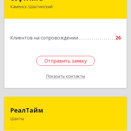
Каменск-Шахтинский
347800, Ростовская обл, Каменск-Шахтинский г,
Желябова ул, дом № 33А
Подробнее
Клиентов на сопровождении
26
Отправить заявку
Отправить заявку
Показать контакты
Назад
РеалТайм
РеалТайм
Шахты
346504, Ростовская обл, Шахты г,
Чернышевского ул, дом № 42