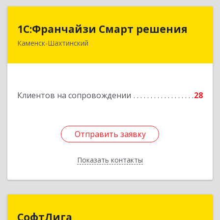
1С:Франчайзи Смарт решения
1С:Франчайзи Смарт решения
Каменск-Шахтинский
347800, Ростовская обл, Каменск-Шахтинский г,
Ворошилова ул, дом № 152
Подробнее
Клиентов на сопровождении
28
Отправить заявку
Отправить заявку
Показать контакты
Назад
СофтЛига
СофтЛига