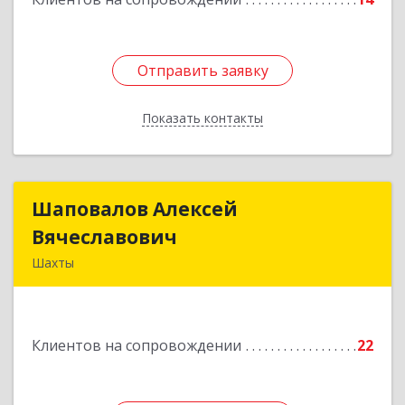
Отправить заявку
Отправить заявку
Показать контакты
Назад
Шаповалов Алексей
Шаповалов Алексей
Вячеславович
Вячеславович
Шахты
346510, Шахты г, Ленина ул, дом № 142
Подробнее
Клиентов на сопровождении
22