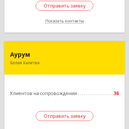
Отправить заявку
Отправить заявку
Показать контакты
Назад
Аурум
Аурум
Белая Калитва
347044, Ростовская обл, Белокалитвинский р-н,
Белая Калитва г, Леонова ул, дом № 37
Подробнее
Клиентов на сопровождении
36
Отправить заявку
Отправить заявку