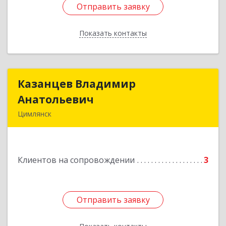
Отправить заявку
Отправить заявку
Показать контакты
Назад
Казанцев Владимир
Казанцев Владимир
Анатольевич
Анатольевич
Цимлянск
347 320, 347320, Ростовская обл, Цимлянский р-
н, Цимлянск г, Западный пер, дом № 3
Клиентов на сопровождении
3
Подробнее
Отправить заявку
Отправить заявку