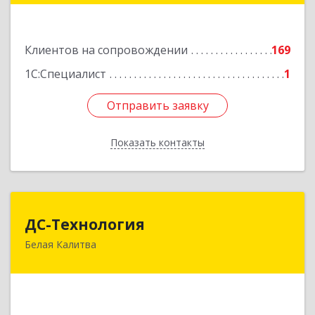
Золотаревка х, Октябрьская ул, дом № 35
Клиентов на сопровождении
169
Подробнее
1С:Специалист
1
Отправить заявку
Отправить заявку
Показать контакты
Назад
ДС-Технология
ДС-Технология
Белая Калитва
347045, Ростовская обл, Белокалитвинский р-н,
Белая Калитва г, Вокзальная ул, дом № 381
Подробнее