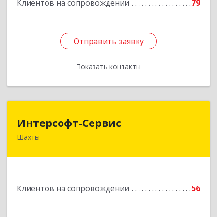
Клиентов на сопровождении
79
Отправить заявку
Отправить заявку
Показать контакты
Назад
Интерсофт-Сервис
Интерсофт-Сервис
Шахты
346480, Ростовская обл, Шахты г, Советская ул,
дом № 279/10
Подробнее
Клиентов на сопровождении
56