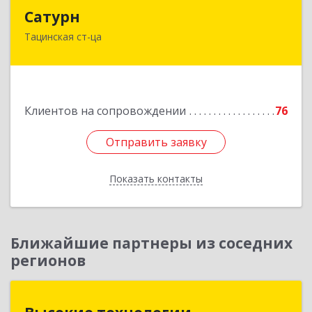
Сатурн
Сатурн
Тацинская ст-ца
347060, Ростовская область, Тацинский район,
ст-ца Тацинская, ул.М.Горького, дом № 54
Подробнее
Клиентов на сопровождении
76
Отправить заявку
Отправить заявку
Показать контакты
Назад
Ближайшие партнеры из соседних
регионов
Высокие технологии