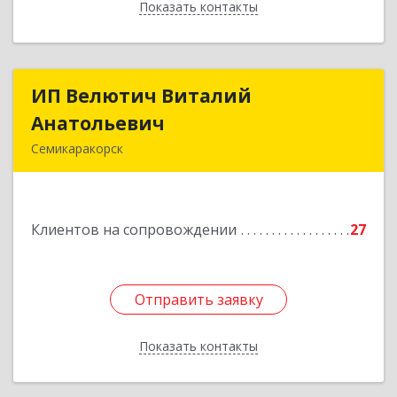
Показать контакты
Назад
ИП Велютич Виталий
ИП Велютич Виталий
Анатольевич
Анатольевич
Семикаракорск
346630, Ростовская обл, Семикаракорск г,
В.А.Закруткина пр-кт, дом № 35
Клиентов на сопровождении
27
Подробнее
Отправить заявку
Отправить заявку
Показать контакты
Назад