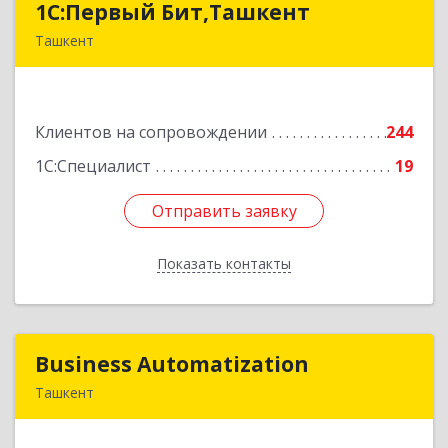
1C:Первый Бит,Ташкент
1C:Первый Бит,Ташкент
Ташкент
г. Ташкент, Мирабадский район, ул. Афросиаб,
4Б, ком 205А
Клиентов на сопровождении
244
Подробнее
1С:Специалист
19
Отправить заявку
Отправить заявку
Показать контакты
Назад
Business Automatization
Business Automatization
Ташкент
Узбекистан, г. Ташкент, Мирабадский район,
ул. Афросиеб, дом 4Б