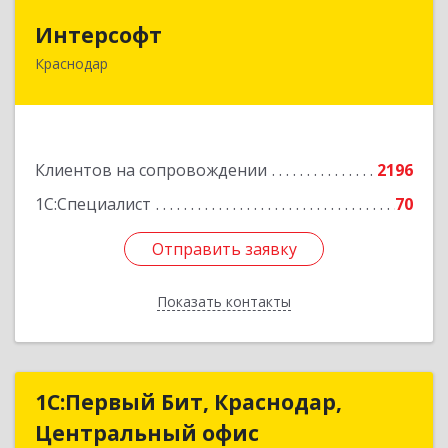
Интерсофт
Интерсофт
Краснодар
350020, Краснодарский край, Краснодар г,
Рашпилевская ул, дом № 179/1, оф.618
Подробнее
Клиентов на сопровождении
2196
1С:Специалист
70
Отправить заявку
Отправить заявку
Показать контакты
Назад
1С:Первый Бит, Краснодар,
1С:Первый Бит, Краснодар,
Центральный офис
Центральный офис