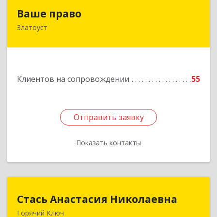
Ваше право
Ваше право
Златоуст
456219, Челябинская обл, Златоуст г,
Молодежный кв-л, дом № 7, кв.136
Подробнее
Клиентов на сопровождении
55
Отправить заявку
Отправить заявку
Показать контакты
Назад
Стась Анастасия Николаевна
Стась Анастасия Николаевна
Горячий Ключ
353290, г. Горячий Ключ, ул. Ленина, д. 242,