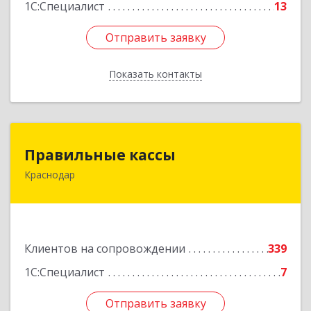
1С:Специалист
13
Отправить заявку
Отправить заявку
Показать контакты
Назад
Правильные кассы
Правильные кассы
Краснодар
350075, Краснодарский край, Краснодар г, им
Стасова ул, дом № 184, оф.16
Подробнее
Клиентов на сопровождении
339
1С:Специалист
7
Отправить заявку
Отправить заявку