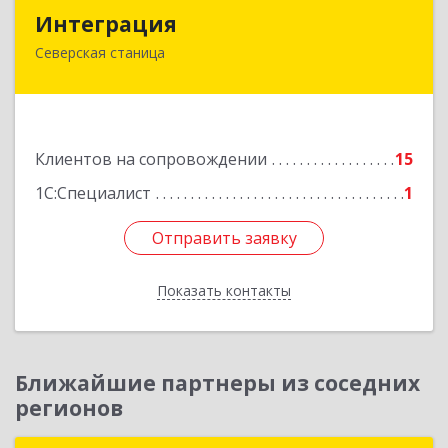
Интеграция
Интеграция
Северская станица
353240, Краснодарский край, Северская ст-ца,
Первомайская ул, дом № 28
Подробнее
Клиентов на сопровождении
15
1С:Специалист
1
Отправить заявку
Отправить заявку
Показать контакты
Назад
Ближайшие партнеры из соседних
регионов