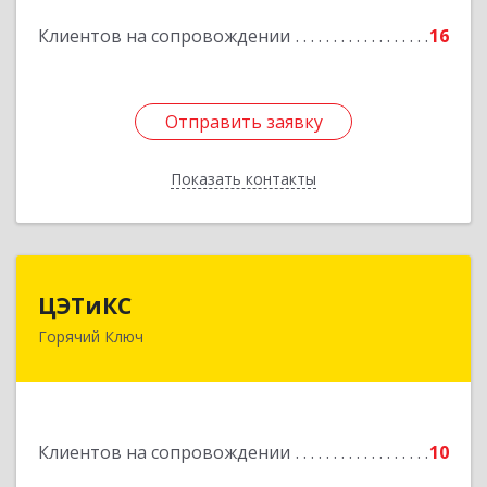
Подробнее
Клиентов на сопровождении
16
Отправить заявку
Отправить заявку
Показать контакты
Назад
ЦЭТиКС
ЦЭТиКС
Горячий Ключ
353290, Краснодарский край, Горячий Ключ г,
Ленина ул, дом № 208, оф.21
Подробнее
Клиентов на сопровождении
10