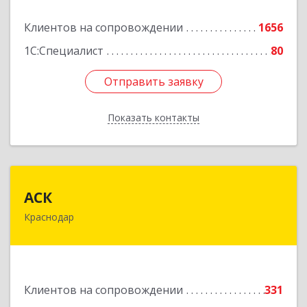
Подробнее
Клиентов на сопровождении
1656
1С:Специалист
80
Отправить заявку
Отправить заявку
Показать контакты
Назад
АСК
АСК
Краснодар
350900, Краснодарский край, Краснодар г,
Яхонтовая ул, дом № 2, оф.102
Подробнее
Клиентов на сопровождении
331