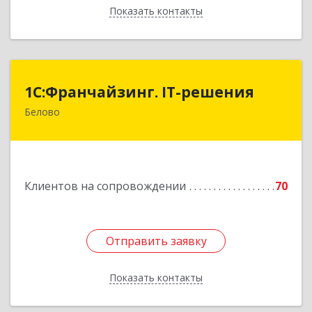
Показать контакты
Назад
1С:Франчайзинг. IT-решения
1С:Франчайзинг. IT-решения
Белово
652600, Кемеровская обл, Белово г,
Железнодорожный пер, дом № 27
Подробнее
Клиентов на сопровождении
70
Отправить заявку
Отправить заявку
Показать контакты
Назад