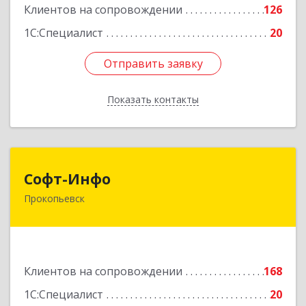
Клиентов на сопровождении
126
1С:Специалист
20
Отправить заявку
Отправить заявку
Показать контакты
Назад
Софт-Инфо
Софт-Инфо
Прокопьевск
653039, Кемеровская область - Кузбасс,
Прокопьевск г, Институтская ул, дом № 9а,
оф.15
Подробнее
Клиентов на сопровождении
168
1С:Специалист
20