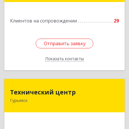
Подробнее
Клиентов на сопровождении
29
Отправить заявку
Отправить заявку
Показать контакты
Назад
Технический центр
Технический центр
Гурьевск
652780, Кемеровская область - Кузбасс,
Гурьевский р-н, Гурьевск г, Кирова ул, дом № 6
Подробнее