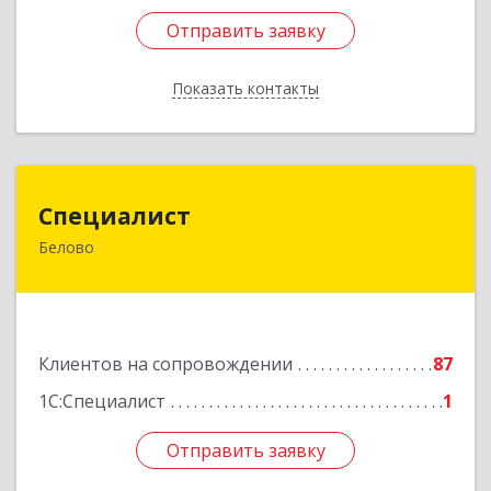
Отправить заявку
Отправить заявку
Показать контакты
Назад
Специалист
Специалист
Белово
Кемеровская обл, Белово г, Ленина ул, дом №
31-2
Подробнее
Клиентов на сопровождении
87
1С:Специалист
1
Отправить заявку
Отправить заявку