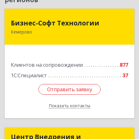
Бизнес-Софт Технологии
Бизнес-Софт Технологии
Кемерово
650992, Кемеровская область - Кузбасс обл,
Кемерово г, Советский пр-кт, дом № 2/8, оф.401
Подробнее
Клиентов на сопровождении
877
1С:Специалист
37
Отправить заявку
Отправить заявку
Показать контакты
Назад
Центр Внедрения и
Центр Внедрения и