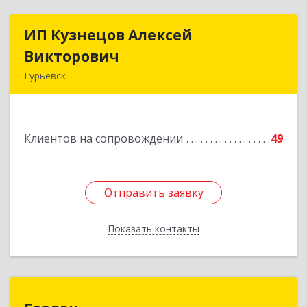
ИП Кузнецов Алексей
ИП Кузнецов Алексей
Викторович
Викторович
Гурьевск
652780, Кемеровская обл, Гурьевский р-н,
Гурьевск г, Суворова ул, дом № 32
Клиентов на сопровождении
49
Подробнее
Отправить заявку
Отправить заявку
Показать контакты
Назад
Геолан