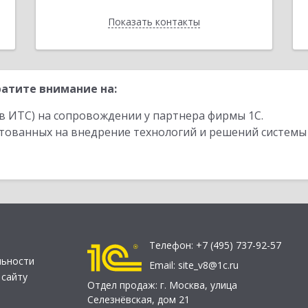
Показать контакты
Назад
атите внимание на:
в ИТС) на сопровождении у партнера фирмы 1С.
стованных на внедрение технологий и решений системы
Телефон:
+7 (495) 737-92-57
льности
Email:
site_v8@1c.ru
 сайту
Отдел продаж:
г. Москва
,
улица
Селезнёвская, дом 21