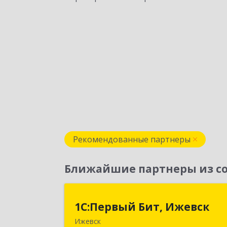
Рекомендованные партнеры
Ближайшие партнеры из со
1С:Первый Бит, Ижевс
1С:Первый Бит, Ижевск
Ижевск
426008, Удмуртская Респ, Ижевск г