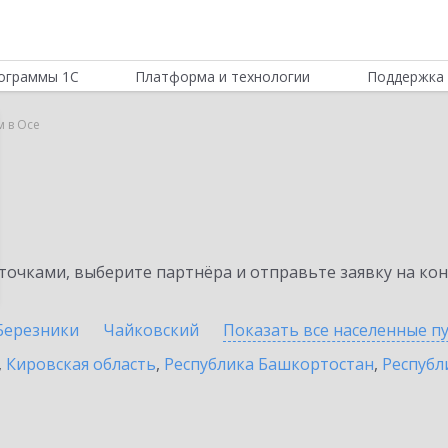
ограммы 1С
Платформа и технологии
Поддержка 
м в Осе
очками, выберите партнёра и отправьте заявку на ко
Березники
Чайковский
Показать все населенные
п
,
Кировская область
,
Республика Башкортостан
,
Республ