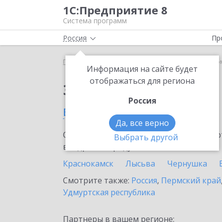
1С:Предприятие 8
Система программ
Россия
Пр
Главная
Сервисы ИТС
1С-Такском
1С-Такско
Информация на сайте будет
отображаться для региона
Заказать 1С-Такском
Россия
в Осе
Да, все верно
Ознакомьтесь с информационными карт
Выбрать другой
внедрение продукта.
Краснокамск
Лысьва
Чернушка
Смотрите также:
Россия
,
Пермский край
Удмуртская республика
Партнеры в вашем регионе: