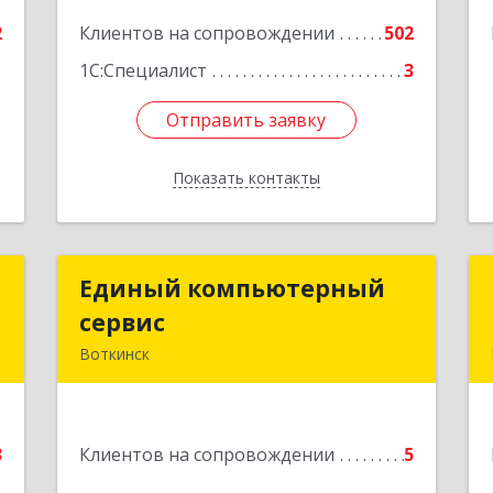
е
Подробнее
2
Клиентов на сопровождении
502
1С:Специалист
3
Отправить заявку
Отправить заявку
Показать контакты
Назад
й
Единый компьютерный
Единый компьютерный
ч
сервис
сервис
Воткинск
,
Подробнее
,
1
3
Клиентов на сопровождении
5
е