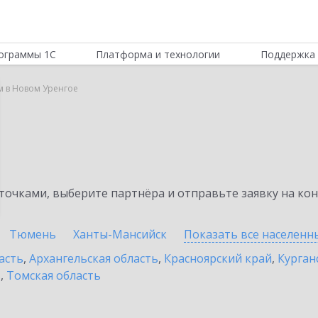
ограммы 1С
Платформа и технологии
Поддержка 
м в Новом Уренгое
очками, выберите партнёра и отправьте заявку на ко
Тюмень
Ханты-Мансийск
Показать все населен
асть
,
Архангельская область
,
Красноярский край
,
Курган
ь
,
Томская область