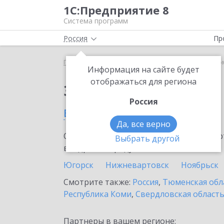
1С:Предприятие 8
Система программ
Россия
Пр
Главная
Сервисы ИТС
1С-Такском
1С-Такско
Информация на сайте будет
отображаться для региона
Заказать 1С-Такском
Россия
в Новом Уренгое
Да, все верно
Ознакомьтесь с информационными карт
Выбрать другой
внедрение продукта.
Югорск
Нижневартовск
Ноябрьск
Смотрите также:
Россия
,
Тюменская обл
Республика Коми
,
Свердловская област
Партнеры в вашем регионе: