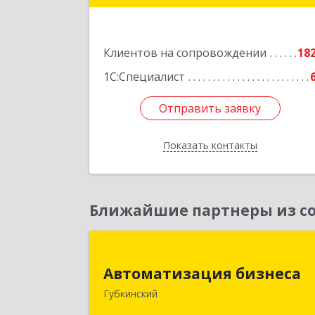
Подробне
Клиентов на сопровождении
18
1С:Специалист
Отправить заявку
Отправить заявку
Показать контакты
Назад
Ближайшие партнеры из со
Автоматизация бизнес
Автоматизация бизнеса
629830, Ямало-Ненецкий АО
Губкинский
Губкинский г, мкр.6, дом № 