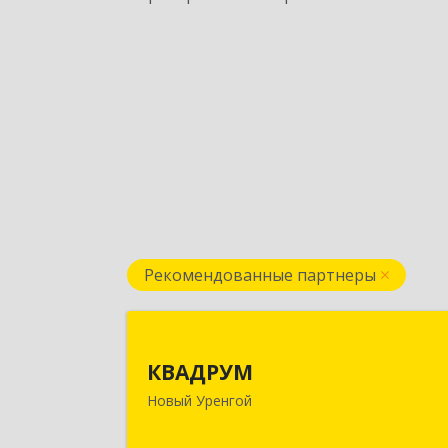
Рекомендованные партнеры
КВАДРУ
КВАДРУМ
629309, Ямало-Ненецкий АО, Новы
Новый Уренгой
Уренгой г, Северное Кольцо ул, до
№ 1