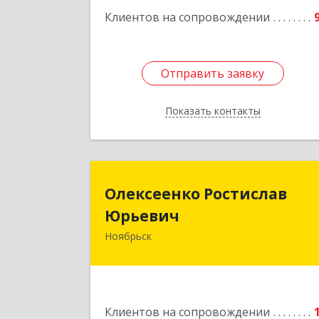
Клиентов на сопровождении
Отправить заявку
Отправить заявку
Показать контакты
Назад
Олексеенко Ростисла
Олексеенко Ростислав
Юрьеви
Юрьевич
Ноябрьск
629804, Ямало-Ненецкий АО
Ноябрьск г, УТАДС п, дом № 84, кв.
Подробне
Клиентов на сопровождении