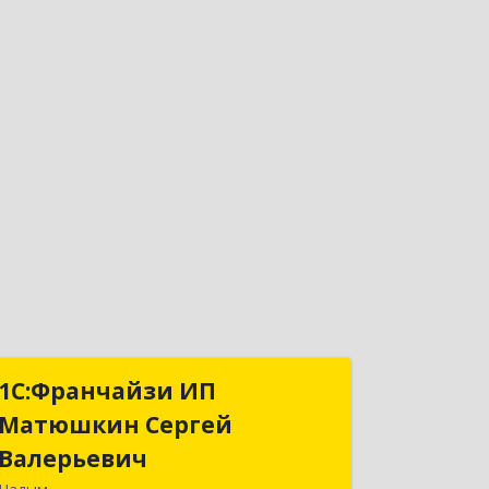
1С:Франчайзи ИП
1С:Франчайзи ИП
Матюшкин Сергей
Матюшкин Сергей
Валерьевич
Валерьевич