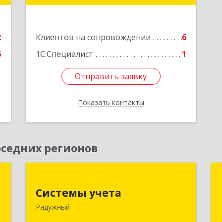
дом № 2, кв.57
е
Подробнее
2
Клиентов на сопровождении
6
6
1С:Специалист
1
Отправить заявку
Отправить заявку
Показать контакты
Назад
седних регионов
а
Системы учета
Системы учета
,
628462, Ханты-Мансийский
Радужный
5
Автономный округ - Югра АО,