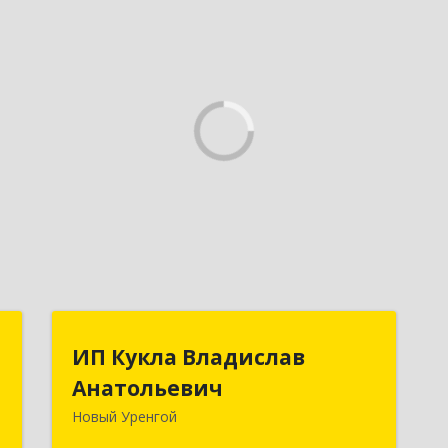
М
ИП Кукла Владислав
ИП Кукла Владислав
Анатольевич
Анатольевич
й
м
Новый Уренгой
629306, Ямало-Ненецкий АО, Новый
4
Уренгой г, Интернациональная ул,