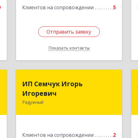
9
Клиентов на сопровождении
5
Отправить заявку
Отправить заявку
Показать контакты
Назад
в
ИП Семчук Игорь
ИП Семчук Игорь
ч
Игоревич
Игоревич
Радужный
,
628464, ХМАО-Югра, г. Радужный, 1
2
мкн., строение 43
е
Подробнее
1
Клиентов на сопровождении
2