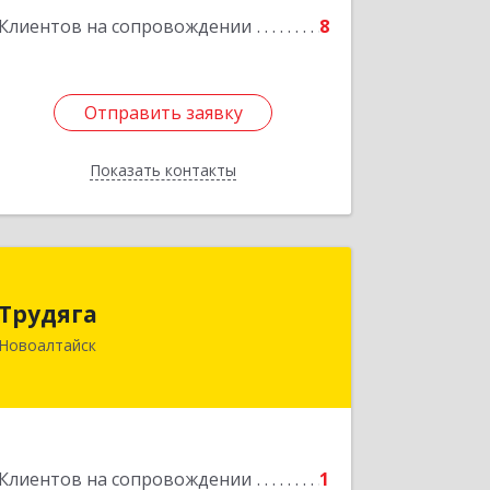
Подробнее
Клиентов на сопровождении
8
Отправить заявку
Отправить заявку
Показать контакты
Назад
Трудяга
Трудяга
658080, Алтайский край, Новоалтайск
Новоалтайск
г, Прудская ул, дом № 10-21
Подробнее
Клиентов на сопровождении
1