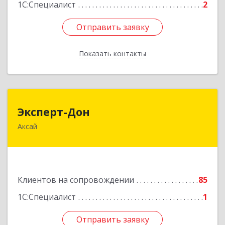
1С:Специалист
2
Отправить заявку
Отправить заявку
Показать контакты
Назад
Эксперт-Дон
Эксперт-Дон
Аксай
346720, Ростовская обл, Аксай г, Буденного ул,
дом № 136, оф.16-17
Подробнее
Клиентов на сопровождении
85
1С:Специалист
1
Отправить заявку
Отправить заявку