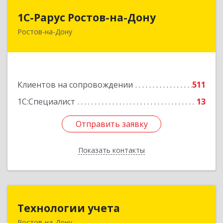
1С-Рарус Ростов-на-Дону
1С-Рарус Ростов-на-Дону
Ростов-на-Дону
344002, Ростовская обл, г.о. город Ростов-на-
Дону, Ростов-на-Дону г, Газетный пер, дом №
47Б
Подробнее
Клиентов на сопровождении
511
1С:Специалист
13
Отправить заявку
Отправить заявку
Показать контакты
Назад
Технологии учета
Технологии учета
Ростов-на-Дону