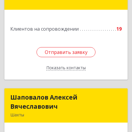
Чернышевского ул, дом № 42
Подробнее
Клиентов на сопровождении
19
Отправить заявку
Отправить заявку
Показать контакты
Назад
Шаповалов Алексей
Шаповалов Алексей
Вячеславович
Вячеславович
Шахты
346510, Шахты г, Ленина ул, дом № 142