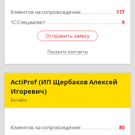
Подробнее
Клиентов на сопровождении
177
1С:Специалист
9
Отправить заявку
Отправить заявку
Показать контакты
Назад
ActiProf (ИП Щербаков Алексей
ActiProf (ИП Щербаков Алексей
Игоревич)
Игоревич)
Батайск
346885, Ростовская обл, Батайск г, Огородная
ул, дом № 97
Клиентов на сопровождении
80
Подробнее