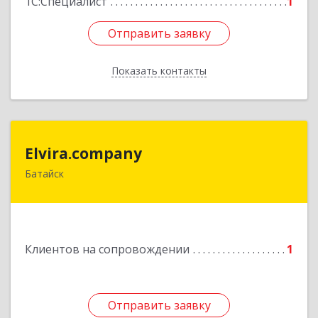
1С:Специалист
1
Отправить заявку
Отправить заявку
Показать контакты
Назад
Elvira.company
Elvira.company
Батайск
Подробнее
Клиентов на сопровождении
1
Отправить заявку
Отправить заявку