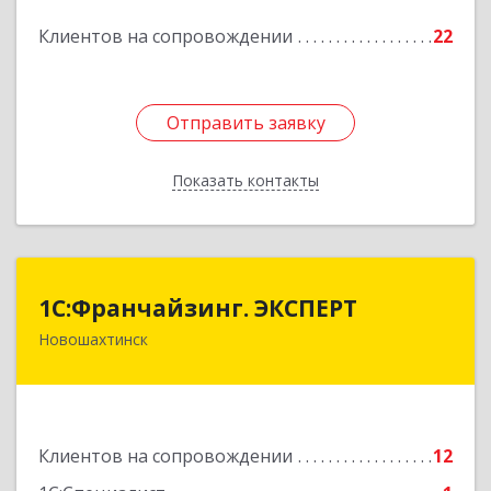
Подробнее
Клиентов на сопровождении
22
Отправить заявку
Отправить заявку
Показать контакты
Назад
1С:Франчайзинг. ЭКСПЕРТ
1С:Франчайзинг. ЭКСПЕРТ
Новошахтинск
346901, Ростовская обл, Новошахтинск г,
Куйбышева ул, дом № 6, кв.2
Подробнее
Клиентов на сопровождении
12