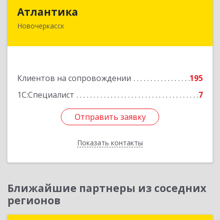
Атлантика
Атлантика
Новочеркасск
346428, Ростовская обл, Новочеркасск г,
Кривопустенко пер, домовладение № 4А, пом.1
Подробнее
Клиентов на сопровождении
195
1С:Специалист
7
Отправить заявку
Отправить заявку
Показать контакты
Назад
Ближайшие партнеры из соседних
регионов