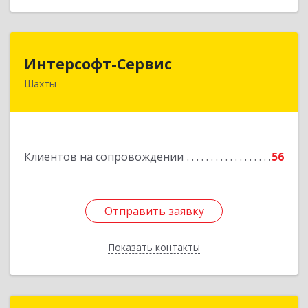
Интерсофт-Сервис
Интерсофт-Сервис
Шахты
346480, Ростовская обл, Шахты г, Советская ул,
дом № 279/10
Подробнее
Клиентов на сопровождении
56
Отправить заявку
Отправить заявку
Показать контакты
Назад