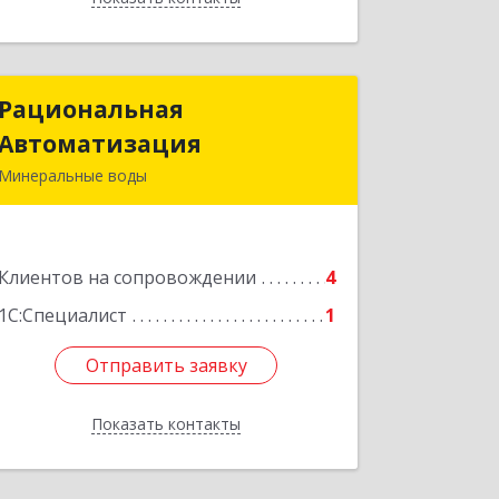
Рациональная
Рациональная
Автоматизация
Автоматизация
Минеральные воды
357209, Ставропольский край, м.о.
Минераловодский, Минеральные
Воды г, 22 Партсъезда пр-кт,
Клиентов на сопровождении
домовладение № 9, корпус 1
4
1С:Специалист
1
Подробнее
Отправить заявку
Отправить заявку
Показать контакты
Назад