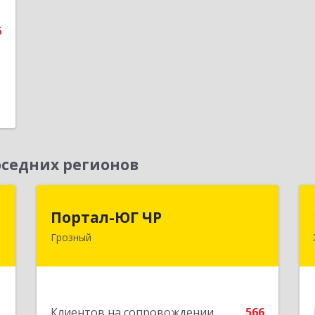
е
6
седних регионов
Д
Портал-ЮГ ЧР
Портал-ЮГ ЧР
Грозный
,
364906, Чеченская Респ, Грозный г,
А
Путина пр-кт, дом № 30
е
Подробнее
1
Клиентов на сопровождении
566