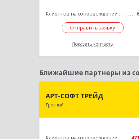
Подробне
Клиентов на сопровождении
Отправить заявку
Отправить заявку
Показать контакты
Назад
Ближайшие партнеры из со
АРТ-СОФТ ТРЕЙ
АРТ-СОФТ ТРЕЙД
Грозный
364013, Чеченская Респ, Грозный г
Полярников ул, дом № 36
Подробне
Клиентов на сопровождении
47