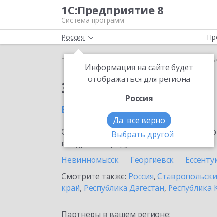
1С:Предприятие 8
Система программ
Россия
Пр
Главная
Сервисы ИТС
1С-Такском
1С-Такско
Информация на сайте будет
отображаться для региона
Заказать 1С-Такском
Россия
в Нефтекумске
Да, все верно
Ознакомьтесь с информационными карт
Выбрать другой
внедрение продукта.
Невинномысск
Георгиевск
Ессенту
Смотрите также:
Россия
,
Ставропольски
край
,
Республика Дагестан
,
Республика 
Партнеры в вашем регионе: