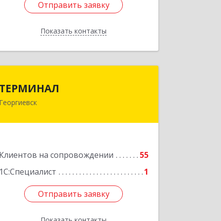
Отправить заявку
Отправить заявку
Показать контакты
Назад
ТЕРМИНАЛ
ТЕРМИНАЛ
Георгиевск
357820, Ставропольский край,
Георгиевск г, Калинина ул, дом № 109
Подробнее
Клиентов на сопровождении
55
1С:Специалист
1
Отправить заявку
Отправить заявку
Показать контакты
Назад