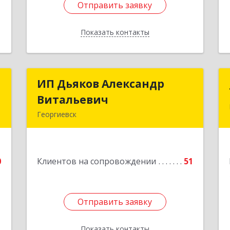
Отправить заявку
Отправить заявку
Показать контакты
Назад
а
ИП Дьяков Александр
ИП Дьяков Александр
ч
Витальевич
Витальевич
Георгиевск
,
Подробнее
я
0
0
Клиентов на сопровождении
51
е
Отправить заявку
Отправить заявку
Показать контакты
Назад