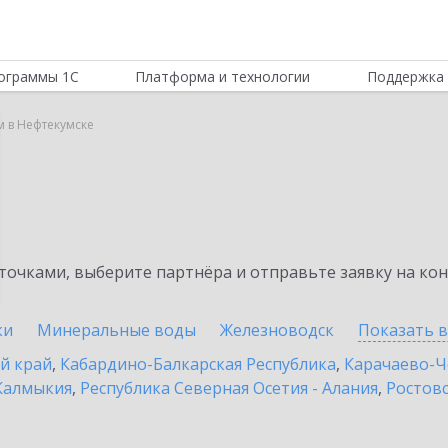
ограммы 1С
Платформа и технологии
Поддержка 
м в Нефтекумске
очками, выберите партнёра и отправьте заявку на ко
ки
Минеральные воды
Железноводск
Показать 
й край
,
Кабардино-Балкарская Республика
,
Карачаево-Ч
Калмыкия
,
Республика Северная Осетия - Алания
,
Ростовс