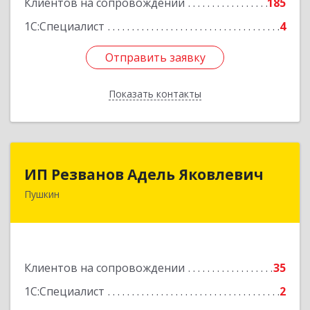
Клиентов на сопровождении
185
1С:Специалист
4
Отправить заявку
Отправить заявку
Показать контакты
Назад
ИП Резванов Адель Яковлевич
ИП Резванов Адель Яковлевич
Пушкин
196602, Санкт-Петербург г, Пушкин г, Красной
Звезды ул, дом № 17/9, литера А, кв.2
Подробнее
Клиентов на сопровождении
35
1С:Специалист
2