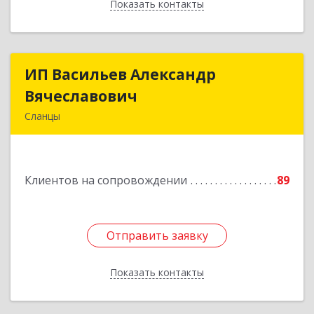
Показать контакты
Назад
ИП Васильев Александр
ИП Васильев Александр
Вячеславович
Вячеславович
Сланцы
Ленинградская обл, Сланцы г, Спортивная ул,
дом № 2
Клиентов на сопровождении
89
Подробнее
Отправить заявку
Отправить заявку
Показать контакты
Назад