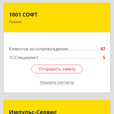
1001 СОФТ
1001 СОФТ
Пушкин
196608, Санкт-Петербург г, Пушкин г,
Автомобильная ул, дом № 6, литера А, оф.207
Подробнее
Клиентов на сопровождении
87
1С:Специалист
5
Отправить заявку
Отправить заявку
Показать контакты
Назад
Импульс-Сервис
Импульс-Сервис