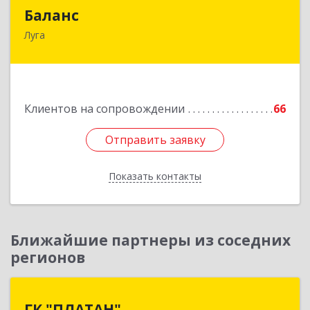
Баланс
Баланс
Луга
188230, Ленинградская обл, Луга г, Урицкого
пр-кт, дом № 77а
Подробнее
Клиентов на сопровождении
66
Отправить заявку
Отправить заявку
Показать контакты
Назад
Ближайшие партнеры из соседних
регионов
ГК "ПЛАТАН"
ГК "ПЛАТАН"