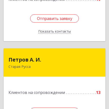
Отправить заявку
Отправить заявку
Показать контакты
Назад
Петров А. И.
Петров А. И.
Старая Русса
Старая Русса, пер.Волотовский, д.23
Подробнее
Клиентов на сопровождении
13