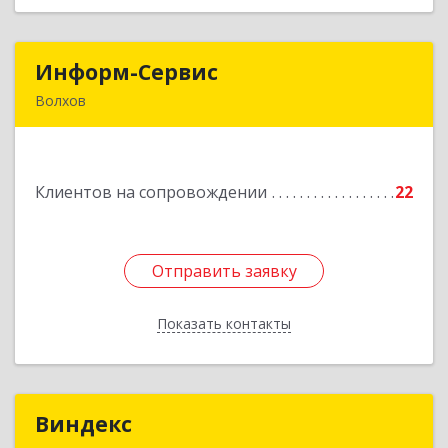
Информ-Сервис
Информ-Сервис
Волхов
187400, Ленинградская обл, Волхов г,
Волховский пр-кт, дом № 7
Клиентов на сопровождении
22
Подробнее
Отправить заявку
Отправить заявку
Показать контакты
Назад
Виндекс
Виндекс