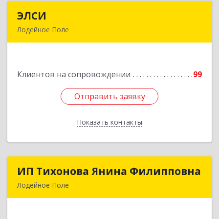
ЭЛСИ
ЭЛСИ
Лодейное Поле
187700, Ленинградская обл, Лодейное Поле г,
Коммунаров ул, дом № 7
Клиентов на сопровождении
99
Подробнее
Отправить заявку
Отправить заявку
Показать контакты
Назад
ИП Тихонова Янина Филипповна
ИП Тихонова Янина Филипповна
Лодейное Поле
187700, Ленинградская обл, Лодейнопольский
р-н, Лодейное Поле г, Урицкого пр-кт, дом №
11А