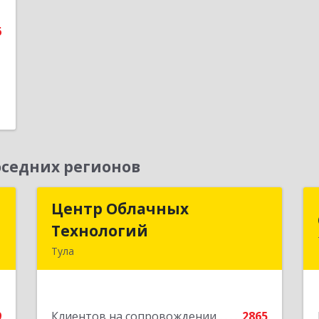
е
6
седних регионов
д
Центр Облачных
Центр Облачных
Технологий
Технологий
а
Тула
5
300000, Тульская обл, г.о. город Тула,
Тула г, Жуковского ул, дом № 58,
е
пом.602
9
Клиентов на сопровождении
2865