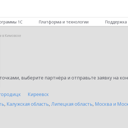
ограммы 1С
Платформа и технологии
Поддержка 
м в Кимовске
очками, выберите партнёра и отправьте заявку на ко
городицк
Киреевск
ть
,
Калужская область
,
Липецкая область
,
Москва и Моск