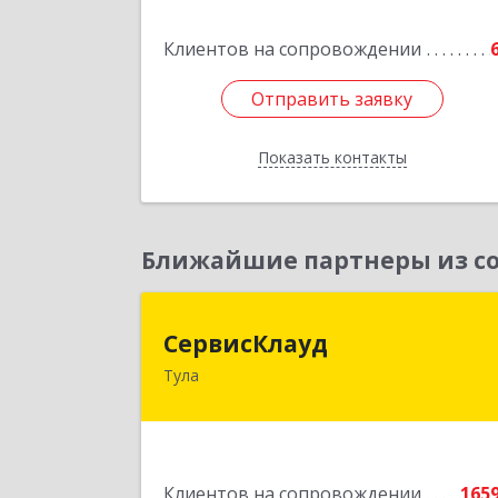
Подробне
Клиентов на сопровождении
Отправить заявку
Отправить заявку
Показать контакты
Назад
Ближайшие партнеры из со
СервисКлау
СервисКлауд
Тула
300028, Тульская обл, Тула г, Болдин
ул, дом № 98, оф.54
Подробне
Клиентов на сопровождении
165