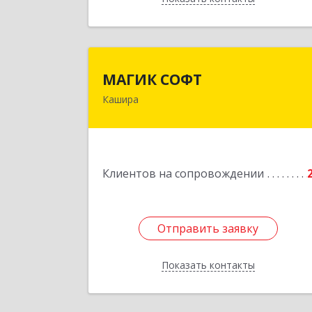
МАГИК СОФ
МАГИК СОФТ
Кашира
Подробне
Клиентов на сопровождении
Отправить заявку
Отправить заявку
Показать контакты
Назад