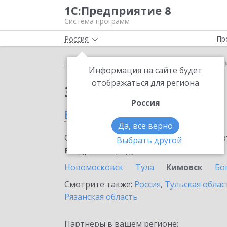
1С:Предприятие 8
Система программ
Россия
Пр
Главная
Сервисы ИТС
1С-Такском
1С-Такско
Информация на сайте будет
отображаться для региона
Заказать 1С-Такском
Россия
в Кимовске
Да, все верно
Ознакомьтесь с информационными карт
Выбрать другой
внедрение продукта.
Новомосковск
Тула
Кимовск
Бо
Смотрите также:
Россия
,
Тульская облас
Рязанская область
Партнеры в вашем регионе: