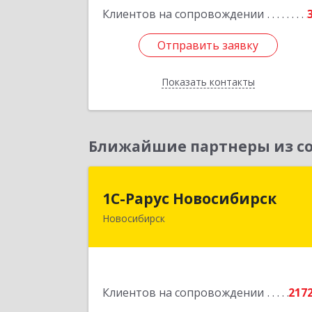
Клиентов на сопровождении
Отправить заявку
Отправить заявку
Показать контакты
Назад
Ближайшие партнеры из со
1С-Рарус Новосибирс
1С-Рарус Новосибирск
Новосибирск
630015, Новосибирская обл
Новосибирск г, Планетная ул, дом 
30,производственный корпус 2Б
пом.5
Клиентов на сопровождении
217
Подробне