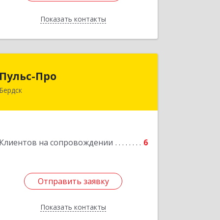
Показать контакты
Назад
Пульс-Про
Пульс-Про
Бердск
633010, Новосибирская обл, Бердск,
Ленина, дом № 89/8, оф.509
Подробнее
Клиентов на сопровождении
6
Отправить заявку
Отправить заявку
Показать контакты
Назад