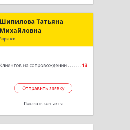
Шипилова Татьяна
Шипилова Татьяна
Михайловна
Михайловна
Заринск
Подробнее
Клиентов на сопровождении
13
Отправить заявку
Отправить заявку
Показать контакты
Назад