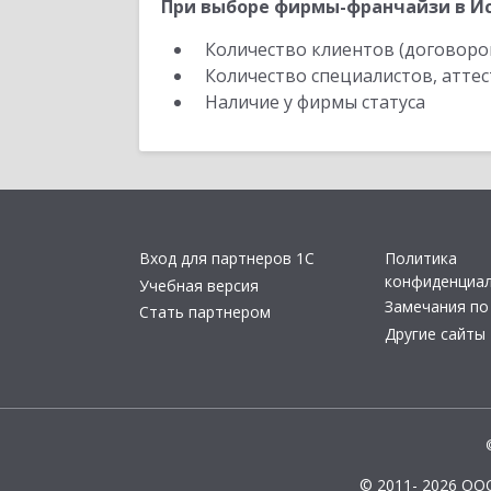
При выборе фирмы-франчайзи в Ис
Количество клиентов (договоро
Количество специалистов, атте
Наличие у фирмы статуса
Вход для партнеров 1С
Политика
конфиденциа
Учебная версия
Замечания по
Стать партнером
Другие сайты
© 2011- 2026 ОО