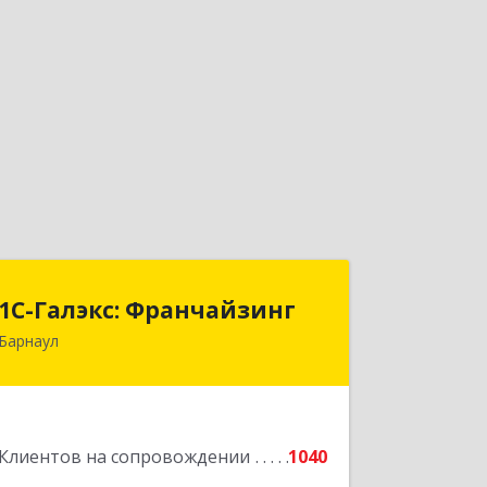
1С-Галэкс: Франчайзинг
1С-Галэкс: Франчайзинг
Барнаул
656015, Алтайский край, Барнаул г,
Деповская ул, дом № 7, каб.А-105
Подробнее
Клиентов на сопровождении
1040