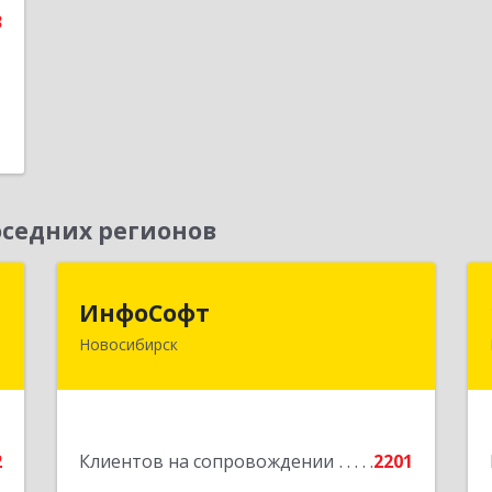
3
седних регионов
к
ИнфоСофт
ИнфоСофт
Новосибирск
,
630091, Новосибирская обл,
№
Новосибирск г, Крылова ул, дом № 31
,
а
Подробнее
2
Клиентов на сопровождении
2201
е