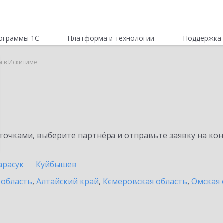
ограммы 1С
Платформа и технологии
Поддержка 
м в Искитиме
очками, выберите партнёра и отправьте заявку на ко
арасук
Куйбышев
 область
,
Алтайский край
,
Кемеровская область
,
Омская 