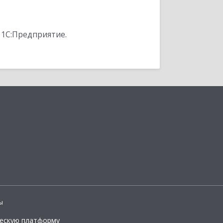
 1С:Предприятие.
ы
ческую платформу