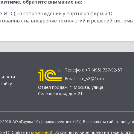
китиме, обратите внимание на:
в ИТС) на сопровождении у партнера фирмы 1С.
стованных на внедрение технологий и решений системы
Телефон:
+7 (495) 737-92-57
льности
Email:
site_v8@1c.ru
 сайту
Отдел продаж:
г. Москва
,
улица
Селезнёвская, дом 21
© 2026 АО «Группа 1С» (правопреемник «1С»). Все права на сайт защищен
О «1С-Софт» (
о компании
). Исключительное право на технологи