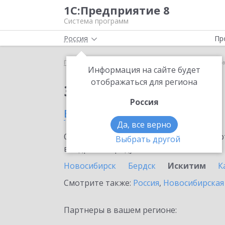
1С:Предприятие 8
Система программ
Россия
Пр
Главная
Сервисы ИТС
1С-Такском
1С-Такско
Информация на сайте будет
отображаться для региона
Заказать 1С-Такском
Россия
в Искитиме
Да, все верно
Ознакомьтесь с информационными карт
Выбрать другой
внедрение продукта.
Новосибирск
Бердск
Искитим
К
Смотрите также:
Россия
,
Новосибирская
Партнеры в вашем регионе: