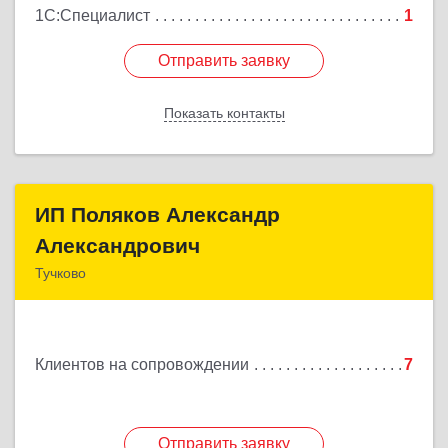
1С:Специалист
1
Отправить заявку
Отправить заявку
Показать контакты
Назад
ИП Поляков Александр
ИП Поляков Александр
Александрович
Александрович
Тучково
143160, Московская обл., Рузский р-н, Дорохово
п., Московская ул., д.9
Клиентов на сопровождении
7
Подробнее
Отправить заявку
Отправить заявку