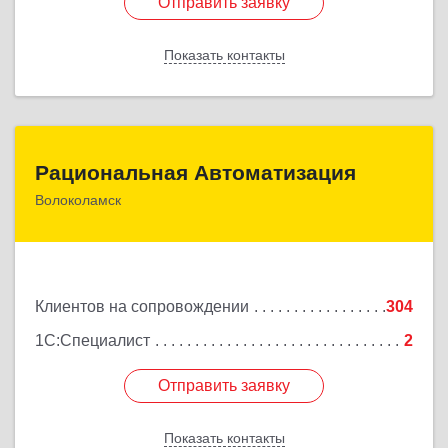
Отправить заявку
Отправить заявку
Показать контакты
Назад
Рациональная Автоматизация
Рациональная Автоматизация
Волоколамск
143600, Московская обл, Волоколамский р-н,
Волоколамск г, Октябрьская пл, дом № 10, оф.12
Подробнее
Клиентов на сопровождении
304
1С:Специалист
2
Отправить заявку
Отправить заявку
Показать контакты
Назад