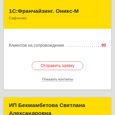
1С:Франчайзинг. Оникс-М
1С:Франчайзинг. Оникс-М
Сафоново
215500, Смоленская обл, Сафоновский р-н,
Сафоново г, Революционная ул, дом № 9а
Подробнее
Клиентов на сопровождении
90
Отправить заявку
Отправить заявку
Показать контакты
Назад
ИП Бекмамбетова Светлана
ИП Бекмамбетова Светлана
Александровна
Александровна