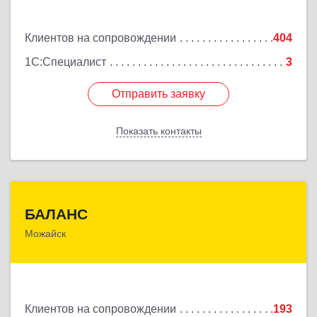
Подробнее
Клиентов на сопровождении
404
1С:Специалист
3
Отправить заявку
Отправить заявку
Показать контакты
Назад
БАЛАНС
БАЛАНС
Можайск
143200, Московская обл, Можайский р-н, Можайск
г, Переяслав-Хмельницкого ул, дом № 36, оф.5
Подробнее
Клиентов на сопровождении
193