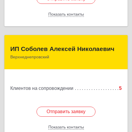
Показать контакты
Назад
ИП Соболев Алексей Николаевич
ИП Соболев Алексей Николаевич
Верхнеднепровский
Подробнее
Клиентов на сопровождении
5
Отправить заявку
Отправить заявку
Показать контакты
Назад