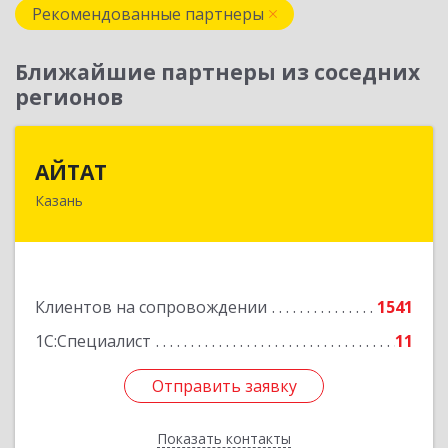
Рекомендованные партнеры
Ближайшие партнеры из соседних
регионов
АЙТАТ
АЙТАТ
Казань
420097, Татарстан Респ, г.о. город Казань,
Казань г, Лейтенанта Шмидта ул, дом № 35А,
пом.203
Подробнее
Клиентов на сопровождении
1541
1С:Специалист
11
Отправить заявку
Отправить заявку
Показать контакты
Назад