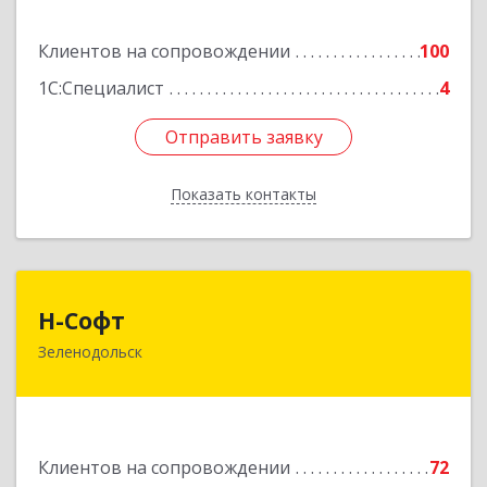
Подробнее
Клиентов на сопровождении
100
1С:Специалист
4
Отправить заявку
Отправить заявку
Показать контакты
Назад
Н-Софт
Н-Софт
Зеленодольск
422521, Татарстан Респ (Татарстан),
Зеленодольский р-н, Зеленодольск г,
Универсиады ул, дом № 1
Подробнее
Клиентов на сопровождении
72