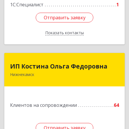
1С:Специалист
1
Отправить заявку
Отправить заявку
Показать контакты
Назад
ИП Костина Ольга Федоровна
ИП Костина Ольга Федоровна
Нижнекамск
Подробнее
Клиентов на сопровождении
64
Отправить заявку
Отправить заявку