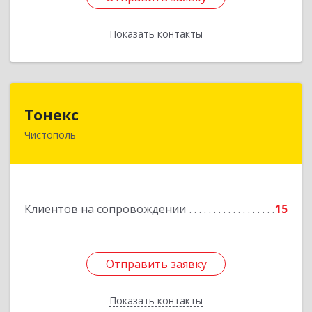
Показать контакты
Назад
Тонекс
Тонекс
Чистополь
422980, Татарстан Респ, Чистопольский р-н,
Чистополь г, К.Маркса ул, дом № 23, кв.10
Подробнее
Клиентов на сопровождении
15
Отправить заявку
Отправить заявку
Показать контакты
Назад