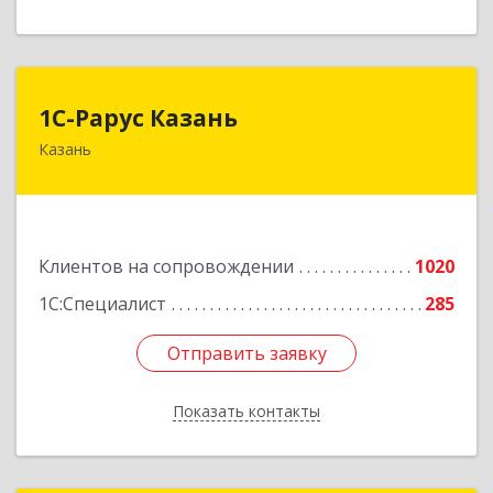
1С-Рарус Казань
1С-Рарус Казань
Казань
420088, Татарстан Респ, Казань г, Победы пр-
кт, дом № 159
Подробнее
Клиентов на сопровождении
1020
1С:Специалист
285
Отправить заявку
Отправить заявку
Показать контакты
Назад