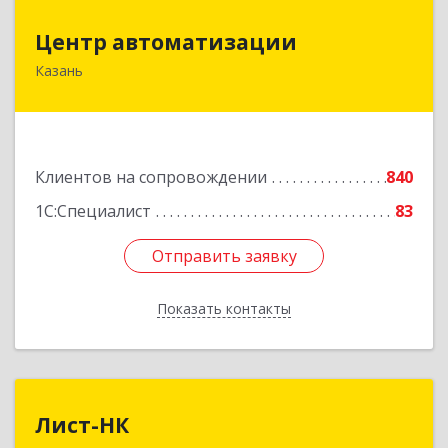
Центр автоматизации
Центр автоматизации
Казань
420133, Татарстан Респ, Казань г, Ямашева пр-
кт, дом № 92
Подробнее
Клиентов на сопровождении
840
1С:Специалист
83
Отправить заявку
Отправить заявку
Показать контакты
Назад
Лист-НК
Лист-НК