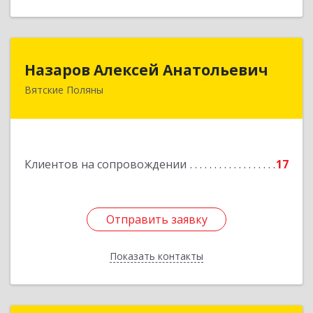
Назаров Алексей Анатольевич
Назаров Алексей Анатольевич
Вятские Поляны
612964,Кировская обл,город Вятские Поляны
г.о.,Вятские Поляны г,Кирова ул,д. 8,кв. 55
Подробнее
Клиентов на сопровождении
17
Отправить заявку
Отправить заявку
Показать контакты
Назад