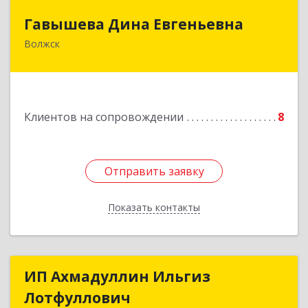
Гавышева Дина Евгеньевна
Гавышева Дина Евгеньевна
Волжск
Подробнее
Клиентов на сопровождении
8
Отправить заявку
Отправить заявку
Показать контакты
Назад
ИП Ахмадуллин Ильгиз
ИП Ахмадуллин Ильгиз
Лотфуллович
Лотфуллович