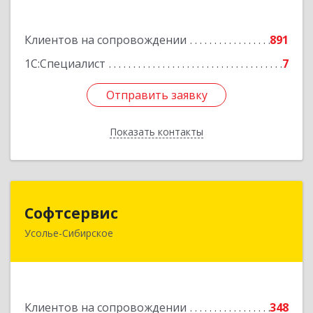
Подробнее
Клиентов на сопровождении
891
1С:Специалист
7
Отправить заявку
Отправить заявку
Показать контакты
Назад
Софтсервис
Софтсервис
Усолье-Сибирское
665451, Иркутская обл, Усолье-Сибирское г,
Интернациональная ул, дом № 87
Подробнее
Клиентов на сопровождении
348