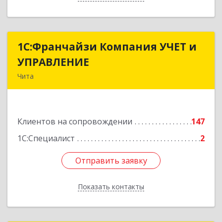
1С:Франчайзи Компания УЧЕТ и
1С:Франчайзи Компания УЧЕТ и
УПРАВЛЕНИЕ
УПРАВЛЕНИЕ
Чита
672038, Забайкальский край, Чита г, Нагорная
ул, дом № 81а, пом.1
Клиентов на сопровождении
147
Подробнее
1С:Специалист
2
Отправить заявку
Отправить заявку
Показать контакты
Назад