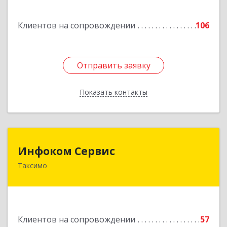
Подробнее
Клиентов на сопровождении
106
Отправить заявку
Отправить заявку
Показать контакты
Назад
Инфоком Сервис
Инфоком Сервис
Таксимо
671560, Республика Бурятия, Муйский р-н, пгт.
Таксимо, ул. Железнодорожников, дом 14
Подробнее
Клиентов на сопровождении
57