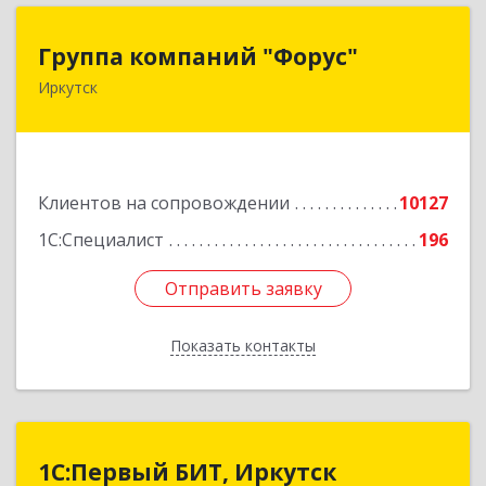
Группа компаний "Форус"
Группа компаний "Форус"
Иркутск
664007, Иркутская обл, Иркутск г, Ямская ул,
дом № 1, корпус 1, оф.1
Подробнее
Клиентов на сопровождении
10127
1С:Специалист
196
Отправить заявку
Отправить заявку
Показать контакты
Назад
1С:Первый БИТ, Иркутск
1С:Первый БИТ, Иркутск