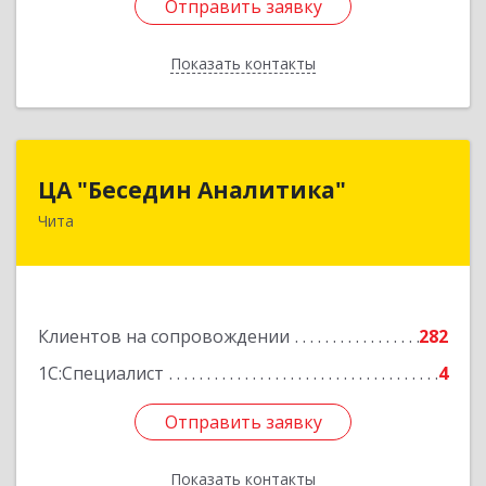
Отправить заявку
Отправить заявку
Показать контакты
Назад
ЦА "Беседин Аналитика"
ЦА "Беседин Аналитика"
Чита
672039, Забайкальский край, Чита г,
Красноярская ул, дом № 24, корпус а, оф.401
Подробнее
Клиентов на сопровождении
282
1С:Специалист
4
Отправить заявку
Отправить заявку
Показать контакты
Назад