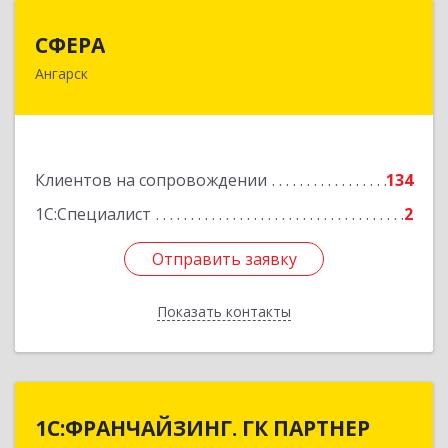
СФЕРА
СФЕРА
Ангарск
665816, Иркутская обл, Ангарск г, 177-й кв-л,
дом № 6, оф.159
Подробнее
Клиентов на сопровождении
134
1С:Специалист
2
Отправить заявку
Отправить заявку
Показать контакты
Назад
1С:ФРАНЧАЙЗИНГ. ГК ПАРТНЕР
1С:ФРАНЧАЙЗИНГ. ГК ПАРТНЕР