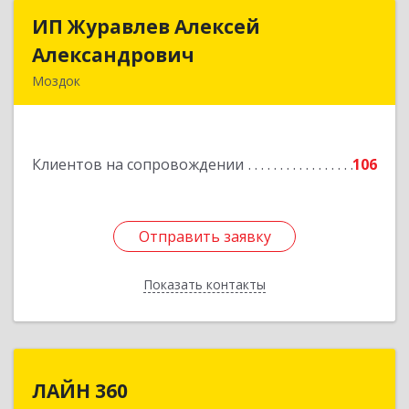
ИП Журавлев Алексей
ИП Журавлев Алексей
Александрович
Александрович
Моздок
363750, Северная Осетия - Алания Респ, Моздок
г, Кирова ул, дом № 41
Клиентов на сопровождении
106
Подробнее
Отправить заявку
Отправить заявку
Показать контакты
Назад
ЛАЙН 360
ЛАЙН 360