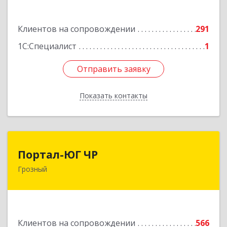
72
Подробнее
Клиентов на сопровождении
291
1С:Специалист
1
Отправить заявку
Отправить заявку
Показать контакты
Назад
Портал-ЮГ ЧР
Портал-ЮГ ЧР
Грозный
364906, Чеченская Респ, Грозный г, Путина пр-
кт, дом № 30
Подробнее
Клиентов на сопровождении
566