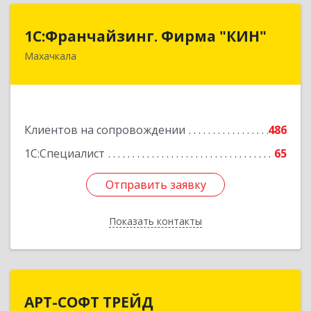
1С:Франчайзинг. Фирма "КИН"
1С:Франчайзинг. Фирма "КИН"
Махачкала
367030, Дагестан Респ, Махачкала г, И.Казака
ул, дом № 31
Подробнее
Клиентов на сопровождении
486
1С:Специалист
65
Отправить заявку
Отправить заявку
Показать контакты
Назад
АРТ-СОФТ ТРЕЙД
АРТ-СОФТ ТРЕЙД