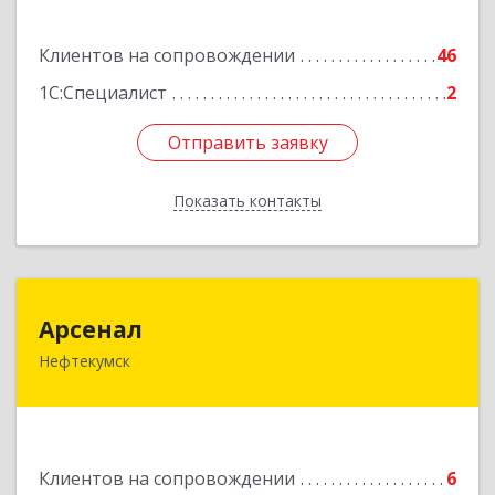
Подробнее
Клиентов на сопровождении
46
1С:Специалист
2
Отправить заявку
Отправить заявку
Показать контакты
Назад
Арсенал
Арсенал
Нефтекумск
Ставропольский край, Нефтекумск г,
Дзержинского ул, дом № 11А
Подробнее
Клиентов на сопровождении
6