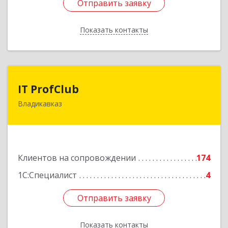
Отправить заявку
Отправить заявку
Показать контакты
Назад
IT ProfClub
IT ProfClub
Владикавказ
362045, Северная Осетия - Алания Респ,
Владикавказ г, Международная ул, дом № 2 "А",
этаж 5, каб.507
Подробнее
Клиентов на сопровождении
174
1С:Специалист
4
Отправить заявку
Отправить заявку
Показать контакты
Назад