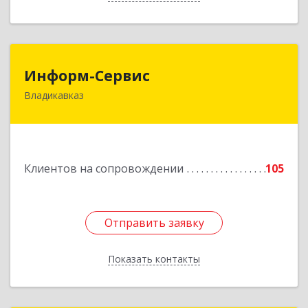
Информ-Сервис
Информ-Сервис
Владикавказ
362020, Северная Осетия - Алания Респ,
Владикавказ г, Островского ул, дом № 12, пом.3
Подробнее
Клиентов на сопровождении
105
Отправить заявку
Отправить заявку
Показать контакты
Назад