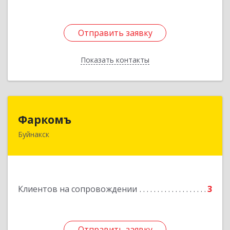
Отправить заявку
Отправить заявку
Показать контакты
Назад
Фаркомъ
Фаркомъ
Буйнакск
Подробнее
Клиентов на сопровождении
3
Отправить заявку
Отправить заявку