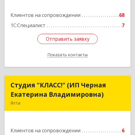
Подробнее
Клиентов на сопровождении
68
1С:Специалист
7
Отправить заявку
Отправить заявку
Показать контакты
Назад
Студия "КЛАСС!" (ИП Черная
Студия "КЛАСС!" (ИП Черная
Екатерина Владимировна)
Екатерина Владимировна)
Ялта
98600, г. Ялта, ул. Свердлова, 24
Подробнее
Клиентов на сопровождении
6