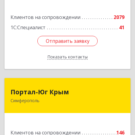
Подробнее
Клиентов на сопровождении
2079
1С:Специалист
41
Отправить заявку
Отправить заявку
Показать контакты
Назад
Портал-Юг Крым
Портал-Юг Крым
Симферополь
295015, Крым Респ, Симферополь г, Козлова ул,
дом № 27
Подробнее
Клиентов на сопровождении
146