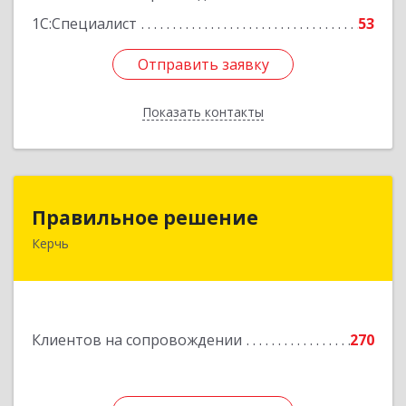
1С:Специалист
53
Отправить заявку
Отправить заявку
Показать контакты
Назад
Правильное решение
Правильное решение
Керчь
298330, Крым Респ, Керчь г, Адмиралтейский
проезд, дом № 1
Подробнее
Клиентов на сопровождении
270