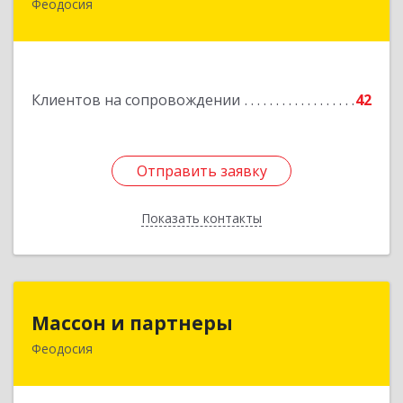
Феодосия
Подробнее
Клиентов на сопровождении
42
Отправить заявку
Отправить заявку
Показать контакты
Назад
Массон и партнеры
Массон и партнеры
Феодосия
298112, Крым Респ, Феодосия г, Крымская ул,
дом № 31