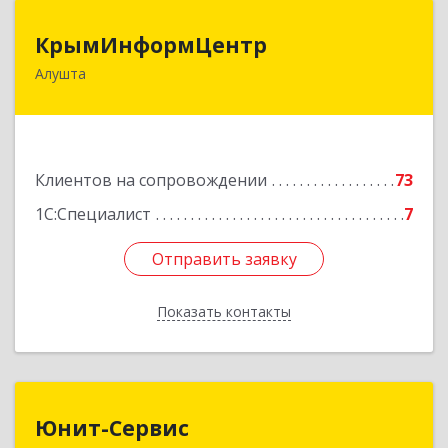
КрымИнформЦентр
КрымИнформЦентр
Алушта
298500, Крым Респ, Алушта г, Горького ул, дом
№ 34А, оф.7
Подробнее
Клиентов на сопровождении
73
1С:Специалист
7
Отправить заявку
Отправить заявку
Показать контакты
Назад
Юнит-Сервис
Юнит-Сервис