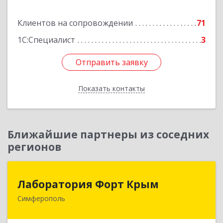
Подробнее
Клиентов на сопровождении
71
1С:Специалист
3
Отправить заявку
Отправить заявку
Показать контакты
Назад
Ближайшие партнеры из соседних
регионов
Лаборатория Форт Крым
Лаборатория Форт Крым
Симферополь
295034, Крым Респ, Симферополь г, Киевская
ул, дом № 79, оф.902