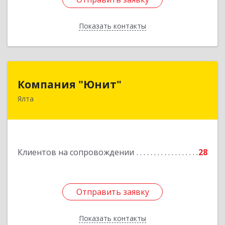
Показать контакты
Назад
Компания "Юнит"
Компания "Юнит"
Ялта
298600, Крым Респ, Ялта г, Васильева ул, дом №
16, оф.400
Подробнее
Клиентов на сопровождении
28
Отправить заявку
Отправить заявку
Показать контакты
Назад