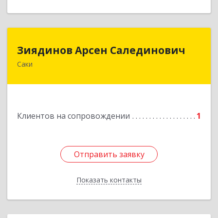
Зиядинов Арсен Салединович
Зиядинов Арсен Салединович
Саки
г.Саки, Интернациональная, 5/2, кв.1
Подробнее
Клиентов на сопровождении
1
Отправить заявку
Отправить заявку
Показать контакты
Назад