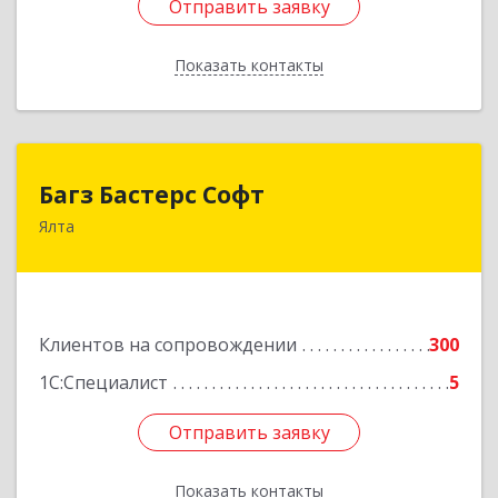
Отправить заявку
Отправить заявку
Показать контакты
Назад
Багз Бастерс Софт
Багз Бастерс Софт
Ялта
298603, Крым Респ, Ялта г, Свердлова ул, дом №
34
Подробнее
Клиентов на сопровождении
300
1С:Специалист
5
Отправить заявку
Отправить заявку
Показать контакты
Назад