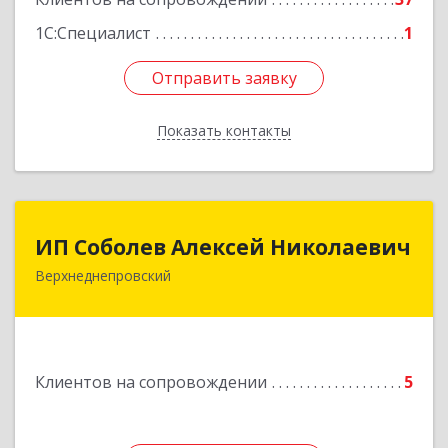
Подробнее
1С:Специалист
1
Отправить заявку
Отправить заявку
Показать контакты
Назад
ИП Соболев Алексей Николаевич
ИП Соболев Алексей Николаевич
Верхнеднепровский
Подробнее
Клиентов на сопровождении
5