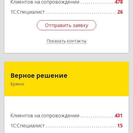
Клиентов на сопровождении
478
1С:Специалист
26
Отправить заявку
Отправить заявку
Показать контакты
Назад
Верное решение
Верное решение
Брянск
241035, Брянская обл, Брянск г, Ульянова ул,
дом № 4, оф.307
Подробнее
Клиентов на сопровождении
431
1С:Специалист
15