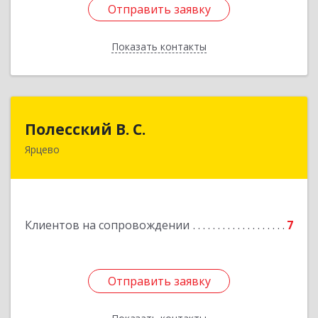
Отправить заявку
Отправить заявку
Показать контакты
Назад
Полесский В. С.
Полесский В. С.
Ярцево
215800,Смоленская обл. г. Ярцево,
ул.Краснофлотская д.30
Подробнее
Клиентов на сопровождении
7
Отправить заявку
Отправить заявку