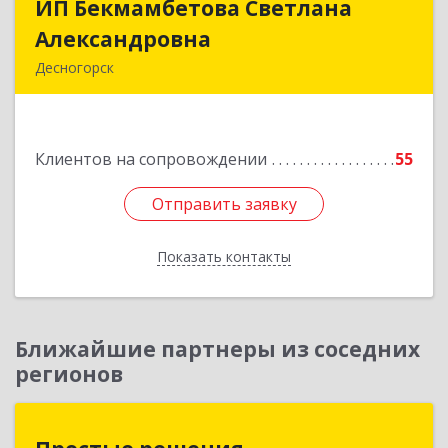
ИП Бекмамбетова Светлана
ИП Бекмамбетова Светлана
Александровна
Александровна
Десногорск
216400, Смоленская обл, Десногорск г, 4-й мкр,
дом № 7, кв.11
Клиентов на сопровождении
55
Подробнее
Отправить заявку
Отправить заявку
Показать контакты
Назад
Ближайшие партнеры из соседних
регионов
Простые решения