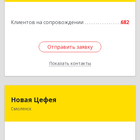
Подробнее
Клиентов на сопровождении
682
Отправить заявку
Отправить заявку
Показать контакты
Назад
Новая Цефея
Новая Цефея
Смоленск
214018, Смоленская обл, Смоленск г, Раевского
ул, дом № 10
Подробнее