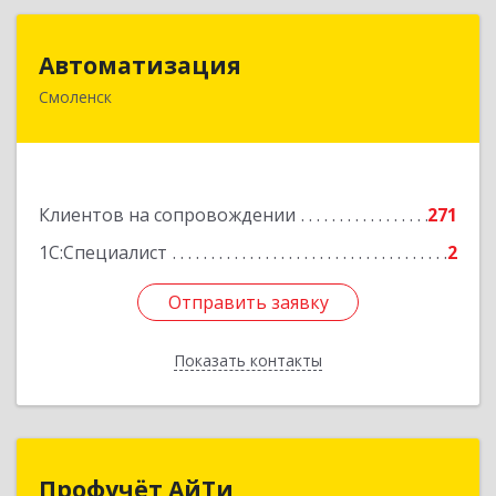
Автоматизация
Автоматизация
Смоленск
214019, Смоленская обл, Смоленск г, Марии
Октябрьской ул, дом № 16, оф.107
Подробнее
Клиентов на сопровождении
271
1С:Специалист
2
Отправить заявку
Отправить заявку
Показать контакты
Назад
Профучёт АйТи
Профучёт АйТи