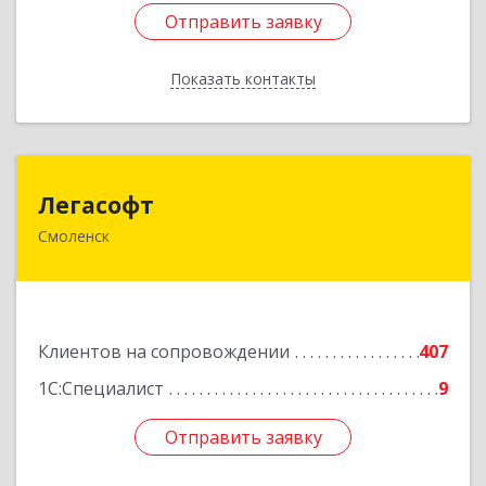
Отправить заявку
Отправить заявку
Показать контакты
Назад
Легасофт
Легасофт
Смоленск
214018, Смоленская обл, Смоленск г, Ново-
Рославльская ул, дом № 13
Подробнее
Клиентов на сопровождении
407
1С:Специалист
9
Отправить заявку
Отправить заявку