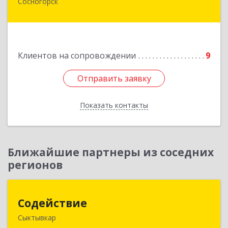
Сосногорск
169500, Коми Респ, Сосногорск г, Советская ул,
дом № 30, кв.12
Подробнее
Клиентов на сопровождении
9
Отправить заявку
Отправить заявку
Показать контакты
Назад
Ближайшие партнеры из соседних
регионов
Содействие
Содействие
Сыктывкар
167004, Коми Респ, Сыктывкар г, Первомайская