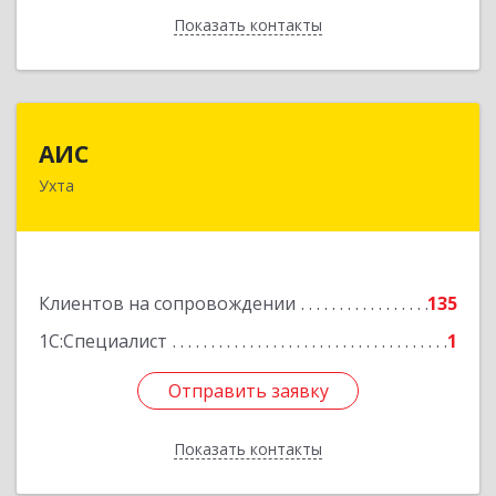
Показать контакты
Назад
АИС
АИС
Ухта
169310, Коми Респ, Ухта г, Первомайская ул.,
дом № 35А
Подробнее
Клиентов на сопровождении
135
1С:Специалист
1
Отправить заявку
Отправить заявку
Показать контакты
Назад