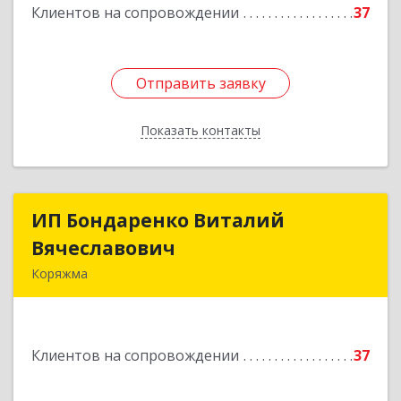
Клиентов на сопровождении
37
Отправить заявку
Отправить заявку
Показать контакты
Назад
ИП Бондаренко Виталий
ИП Бондаренко Виталий
Вячеславович
Вячеславович
Коряжма
165650, Архангельская обл, Коряжма г,
Набережная им Н.Островского ул, дом № 38
Клиентов на сопровождении
37
Подробнее