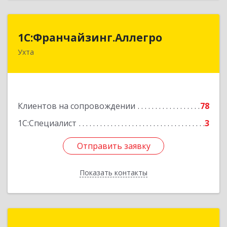
1С:Франчайзинг.Аллегро
1С:Франчайзинг.Аллегро
Ухта
169304, Коми Респ, Ухта г, Чернова ул, дом №
33, кв.49
Подробнее
Клиентов на сопровождении
78
1С:Специалист
3
Отправить заявку
Отправить заявку
Показать контакты
Назад
Компания "Сталкер"