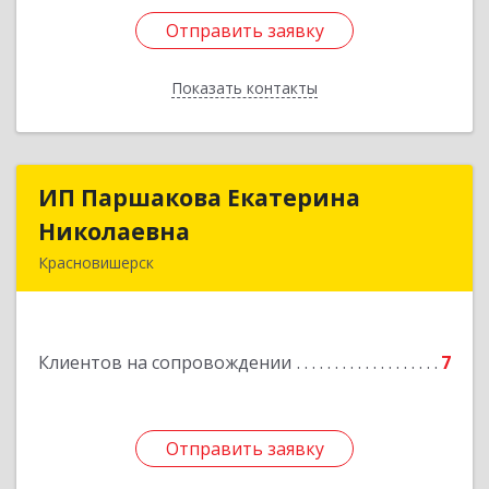
Отправить заявку
Отправить заявку
Показать контакты
Назад
ИП Паршакова Екатерина
ИП Паршакова Екатерина
Николаевна
Николаевна
Красновишерск
618590, Пермский край, Красновишерск г,
Карла Маркса ул, дом № 27, кв.8
Клиентов на сопровождении
7
Подробнее
Отправить заявку
Отправить заявку