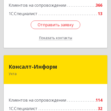
Клиентов на сопровождении
366
1С:Специалист
13
Отправить заявку
Отправить заявку
Показать контакты
Назад
Консалт-Информ
Консалт-Информ
Ухта
169300, Коми Респ, Ухта г, Строителей пр-д 1, 2
под.,6 этаж
Подробнее
Клиентов на сопровождении
114
1С:Специалист
32