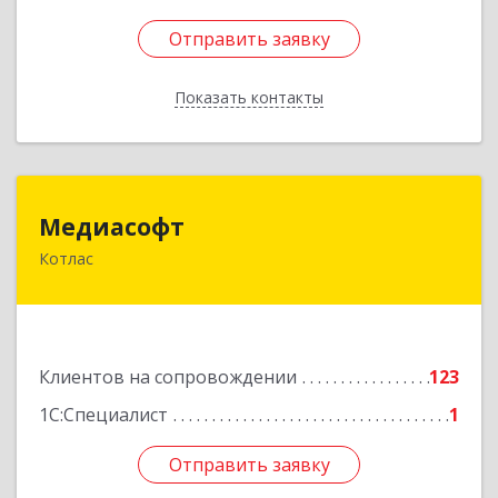
Отправить заявку
Отправить заявку
Показать контакты
Назад
Медиасофт
Медиасофт
Котлас
165300, Архангельская обл, Котлас г,
Маяковского ул, дом № 5
Подробнее
Клиентов на сопровождении
123
1С:Специалист
1
Отправить заявку
Отправить заявку