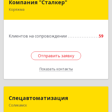
Компания "Сталкер"
Коряжма
165651, Архангельская обл, Коряжма г,
Архангельская ул, дом № 14
Подробнее
Клиентов на сопровождении
59
Отправить заявку
Отправить заявку
Показать контакты
Назад
Спецавтоматизация
Спецавтоматизация
Соликамск
618547, Пермский край, Соликамск г,