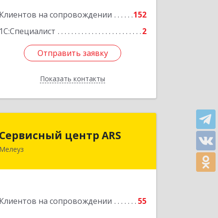
Клиентов на сопровождении
152
Подробнее
1С:Специалист
2
Отправить заявку
Отправить заявку
Показать контакты
Назад
Сервисный центр ARS
Сервисный центр ARS
Мелеуз
Подробнее
Клиентов на сопровождении
55