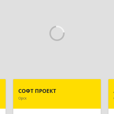
я
СОФТ ПРОЕКТ
СОФТ ПРОЕКТ
Орск
,
462430, Оренбургская обл, Орск г,
,
Добровольского ул, дом № 23, кв.11
2