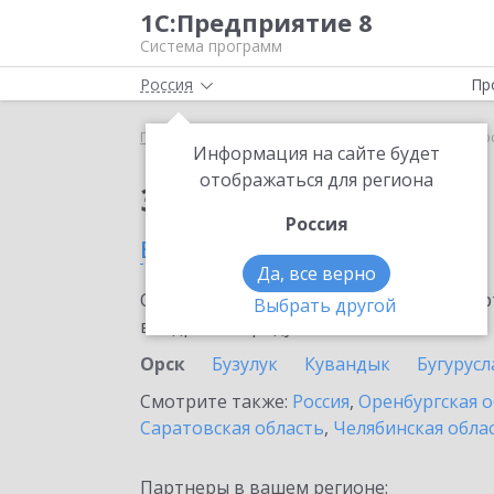
1С:Предприятие 8
Система программ
Россия
Пр
Главная
Сервисы ИТС
1C-Store
1C-Store в Ор
Информация на сайте будет
отображаться для региона
Заказать 1C-Store
Россия
в Орске
Да, все верно
Ознакомьтесь с информационными карт
Выбрать другой
внедрение продукта.
Орск
Бузулук
Кувандык
Бугурусл
Смотрите также:
Россия
,
Оренбургская о
Саратовская область
,
Челябинская обла
Партнеры в вашем регионе: