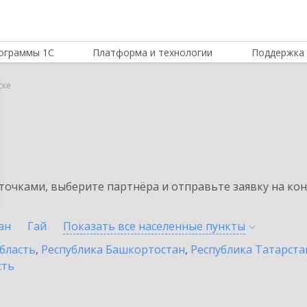
ограммы 1С
Платформа и технологии
Поддержка 
ске
очками, выберите партнёра и отправьте заявку на ко
ан
Гай
Показать все населенные
пункты
бласть
,
Республика Башкортостан
,
Республика Татарста
сть