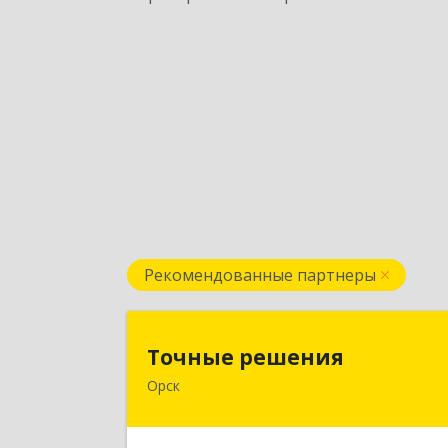
Рекомендованные партнеры
Точные решени
Точные решения
Орск
462403, Оренбургская обл, Орск г
Краматорская ул, дом № 2Б, пом.3
этаж 1, офис 