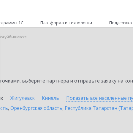
ограммы 1С
Платформа и технологии
Поддержка 
овокуйбышевске
очками, выберите партнёра и отправьте заявку на ко
ск
Жигулевск
Кинель
Показать все населенные
п
асть
,
Оренбургская область
,
Республика Татарстан (Тата