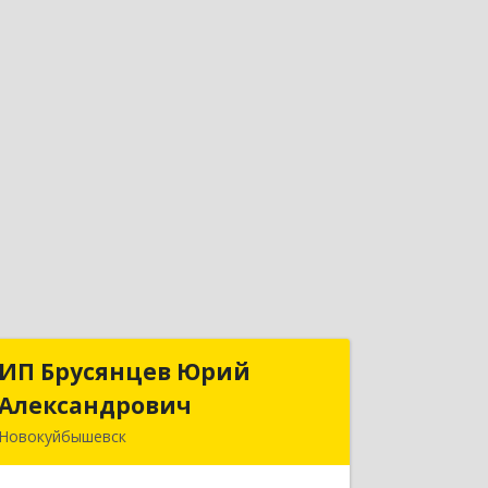
ИП Брусянцев Юрий
ИП Брусянцев Юрий
Александрович
Александрович
Новокуйбышевск
446200, Самарская обл,
Новокуйбышевск г, Гагарина 11