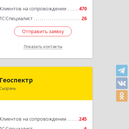
Подробнее
Клиентов на сопровождении
470
1С:Специалист
26
Отправить заявку
Отправить заявку
Показать контакты
Назад
Геоспектр
Геоспектр
Сызрань
446001, Самарская обл, Сызрань г,
Кирова ул, дом № 46
Подробнее
Клиентов на сопровождении
245
1С:Специалист
6