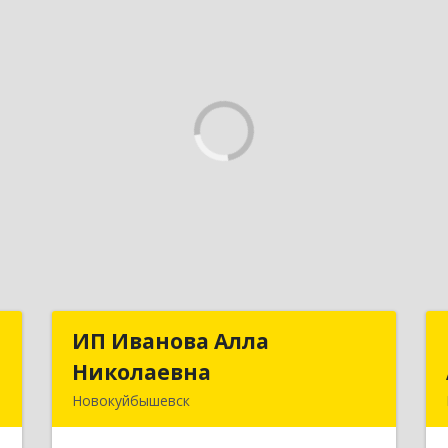
С
ИП Иванова Алла
ИП Иванова Алла
Николаевна
Николаевна
,
Новокуйбышевск
,
446 201, Самарская обл.,
7
г.Новокуйбышевск,ул.Ворошилова,д.30,кв.70