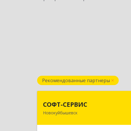
Рекомендованные партнеры
СОФТ-СЕРВИ
СОФТ-СЕРВИС
Новокуйбышевск
446206, Самарская обл
Новокуйбышевск г, Островского ул
дом № 17А 12, оф.4