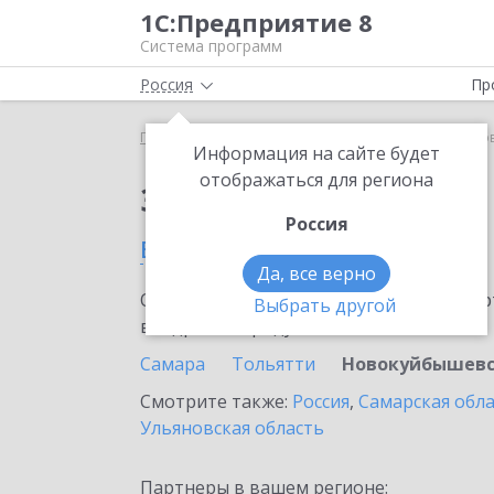
1С:Предприятие 8
Система программ
Россия
Пр
Главная
Сервисы ИТС
1C-Store
1C-Store в Н
Информация на сайте будет
отображаться для региона
Заказать 1C-Store
Россия
в Новокуйбышевске
Да, все верно
Ознакомьтесь с информационными карт
Выбрать другой
внедрение продукта.
Самара
Тольятти
Новокуйбышев
Смотрите также:
Россия
,
Самарская обл
Ульяновская область
Партнеры в вашем регионе: