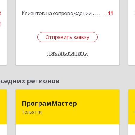
е
8
Клиентов на сопровождении
11
Подробнее
2
Отправить заявку
Отправить заявку
Показать контакты
Назад
седних регионов
а
ПрограмМастер
ПрограмМастер
Тольятти
,
445004, Самарская обл, Тольятти г,
5
Автозаводское ш, дом № 51