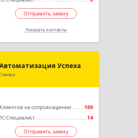
Отправить заявку
Отправить заявку
Показать контакты
Назад
Автоматизация Успеха
Автоматизация Успеха
Самара
443011, Самарская обл, Самара г, 22
Партсъезда ул, дом № 207, оф.14
Подробнее
Клиентов на сопровождении
169
1С:Специалист
14
Отправить заявку
Отправить заявку