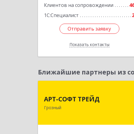
Клиентов на сопровождении
4
1С:Специалист
Отправить заявку
Отправить заявку
Показать контакты
Назад
Ближайшие партнеры из со
АРТ-СОФТ ТРЕЙ
АРТ-СОФТ ТРЕЙД
364013, Чеченская Респ, Грозный г
Грозный
Полярников ул, дом № 36
Подробне