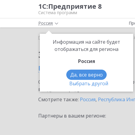
1С:Предприятие 8
Система программ
Россия
Пр
Главная
Сервисы ИТС
1C-Store
1C-Store в Н
Информация на сайте будет
отображаться для региона
Заказать 1C-Store
Россия
в Назрани
Да, все верно
Ознакомьтесь с информационными карт
Выбрать другой
внедрение продукта.
Смотрите также:
Россия
,
Республика Ин
Партнеры в вашем регионе: