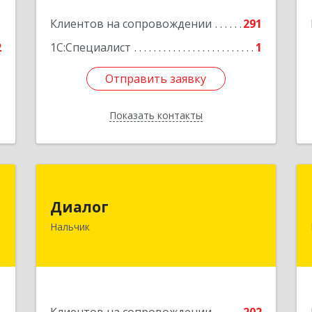
1
Клиентов на сопровождении
291
2
1С:Специалист
1
Отправить заявку
Отправить заявку
Показать контакты
Назад
я
Диалог
х
Диалог
360016, Кабардино-Балкарская Респ,
»
Нальчик
Нальчик г, Калюжного ул, дом № 3,
этаж 2
,
3
Подробнее