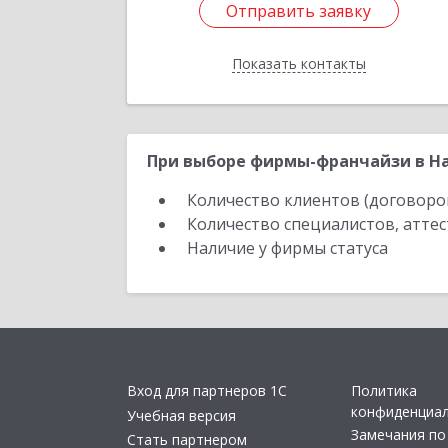
Отправить заявку
Отправить заявку
Показать контакты
Назад
При выборе фирмы-франчайзи в На
Количество клиентов (договоро
Количество специалистов, атте
Наличие у фирмы статуса
Вход для партнеров 1С
Политика
конфиденциа
Учебная версия
Замечания по
Стать партнером