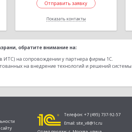
Отправить заявку
Отправить заявку
Показать контакты
Назад
зрани, обратите внимание на:
в ИТС) на сопровождении у партнера фирмы 1С.
стованных на внедрение технологий и решений системы
Телефон:
+7 (495) 737-92-57
льности
Email:
site_v8@1c.ru
 сайту
Отдел продаж:
г. Москва
,
улица