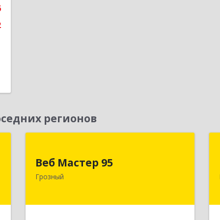
6
2
седних регионов
Д
Веб Мастер 95
Веб Мастер 95
,
364050, Чеченская Респ, Грозный г,
Грозный
А
Им Гайрбекова Муслима
Гайрбековича ул, дом № 72
е
Подробнее