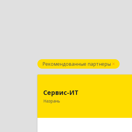
Рекомендованные партнеры
Сервис-И
Сервис-ИТ
386102, Ингушетия Респ, Назрань г
Назрань
Центральный округ тер, Московска
ул, дом № 7, этаж 2, офис 
Подробне