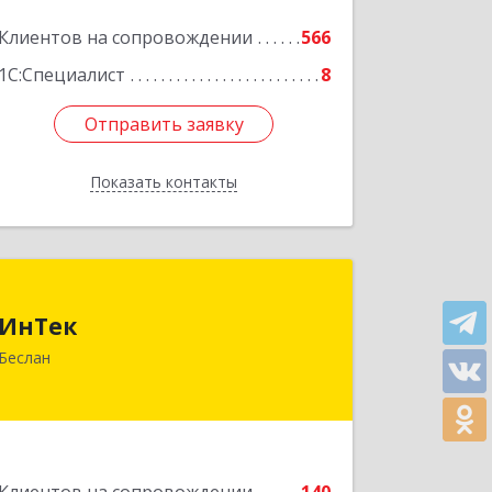
Клиентов на сопровождении
566
1С:Специалист
8
Отправить заявку
Отправить заявку
Показать контакты
Назад
ИнТек
ИнТек
363000, Северная Осетия - Алания
Беслан
Респ, Правобережный, Беслан г,
Комсомольская ул, дом № 69
Подробнее