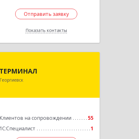
Отправить заявку
Отправить заявку
Показать контакты
Назад
ТЕРМИНАЛ
ТЕРМИНАЛ
357820, Ставропольский край,
Георгиевск
Георгиевск г, Калинина ул, дом № 109
Подробнее
Клиентов на сопровождении
55
1С:Специалист
1