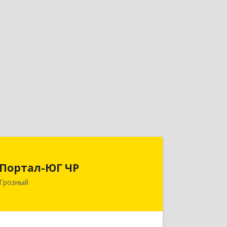
Портал-ЮГ ЧР
Портал-ЮГ ЧР
364906, Чеченская Респ, Грозный г,
Грозный
Путина пр-кт, дом № 30
Подробнее