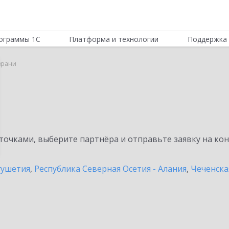
ограммы 1С
Платформа и технологии
Поддержка 
азрани
очками, выберите партнёра и отправьте заявку на ко
гушетия
,
Республика Северная Осетия - Алания
,
Чеченска