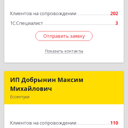
Подробнее
Клиентов на сопровождении
202
1С:Специалист
3
Отправить заявку
Отправить заявку
Показать контакты
Назад
ИП Добрынин Максим
ИП Добрынин Максим
Михайлович
Михайлович
Ессентуки
357601, Ставропольский край, Ессентуки,
Спасателей, дом № 5, кв.43
Клиентов на сопровождении
110
Подробнее