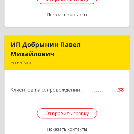
Показать контакты
Назад
ИП Добрынин Павел
ИП Добрынин Павел
Михайлович
Михайлович
Ессентуки
Подробнее
Клиентов на сопровождении
38
Отправить заявку
Отправить заявку
Показать контакты
Назад