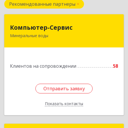
Рекомендованные партнеры
Компьютер-Сервис
Компьютер-Сервис
Минеральные воды
357202, Ставропольский край, Минеральные
Воды г, Гагарина ул, дом № 48
Подробнее
Клиентов на сопровождении
58
Отправить заявку
Отправить заявку
Показать контакты
Назад