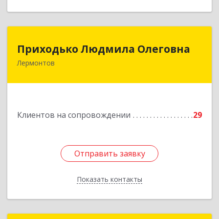
Приходько Людмила Олеговна
Приходько Людмила Олеговна
Лермонтов
357341, Лермонтов г, П.Лумумбы ул, дом №
43/2, кв.44
Подробнее
Клиентов на сопровождении
29
Отправить заявку
Отправить заявку
Показать контакты
Назад