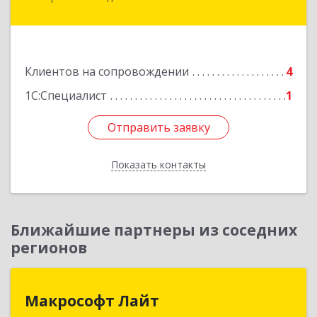
Минераловодский, Минеральные Воды г, 22
Партсъезда пр-кт, домовладение № 9, корпус 1
Подробнее
Клиентов на сопровождении
4
1С:Специалист
1
Отправить заявку
Отправить заявку
Показать контакты
Назад
Ближайшие партнеры из соседних
регионов
Макрософт Лайт
Макрософт Лайт