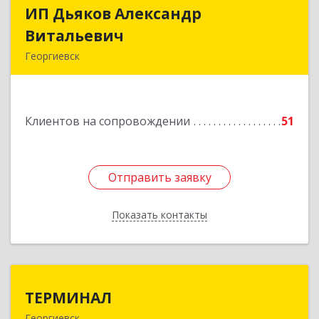
ИП Дьяков Александр
ИП Дьяков Александр
Витальевич
Витальевич
Георгиевск
Подробнее
Клиентов на сопровождении
51
Отправить заявку
Отправить заявку
Показать контакты
Назад
ТЕРМИНАЛ
ТЕРМИНАЛ
Георгиевск