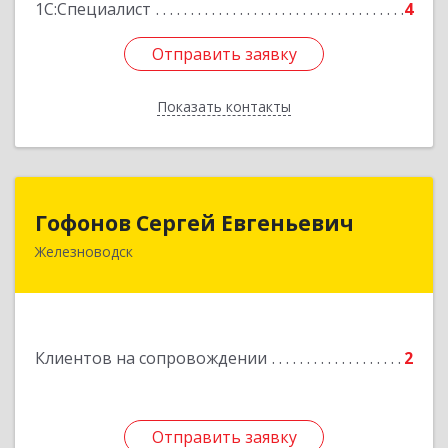
1С:Специалист
4
Отправить заявку
Отправить заявку
Показать контакты
Назад
Гофонов Сергей Евгеньевич
Гофонов Сергей Евгеньевич
Железноводск
Подробнее
Клиентов на сопровождении
2
Отправить заявку
Отправить заявку