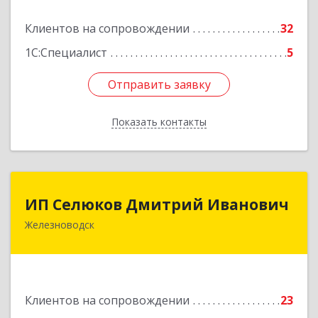
Подробнее
Клиентов на сопровождении
32
1С:Специалист
5
Отправить заявку
Отправить заявку
Показать контакты
Назад
ИП Селюков Дмитрий Иванович
ИП Селюков Дмитрий Иванович
Железноводск
357400, Ставропольский край, Железноводск г,
Энгельса ул, дом № 17, кв.17
Подробнее
Клиентов на сопровождении
23