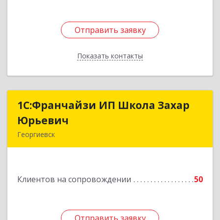
Отправить заявку
Отправить заявку
Показать контакты
Назад
1С:Франчайзи ИП Школа Захар
1С:Франчайзи ИП Школа Захар
Юрьевич
Юрьевич
Георгиевск
357840, Ставропольский край, Георгиевский р-
н, Александрийская ст-ца, Курдюмовский пер,
дом № 10
Клиентов на сопровождении
50
Подробнее
Отправить заявку
Отправить заявку