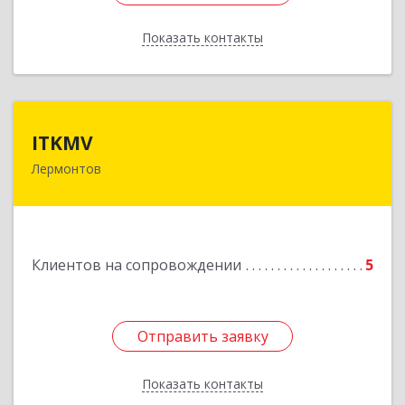
Показать контакты
Назад
ITKMV
ITKMV
Лермонтов
Подробнее
Клиентов на сопровождении
5
Отправить заявку
Отправить заявку
Показать контакты
Назад