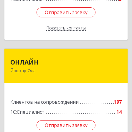
Отправить заявку
Отправить заявку
Показать контакты
Назад
ОНЛАЙН
ОНЛАЙН
Йошкар-Ола
424000, Марий Эл Респ, Йошкар-Ола г,
Комсомольская ул, дом № 132, пом.III
Подробнее
Клиентов на сопровождении
197
1С:Специалист
14
Отправить заявку
Отправить заявку