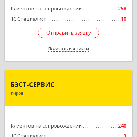
Клиентов на сопровождении
258
1С:Специалист
10
Отправить заявку
Отправить заявку
Показать контакты
Назад
БЭСТ-СЕРВИС
БЭСТ-СЕРВИС
Киров
610045, Кировская обл, Киров г, Дмитрия
Козулева ул, дом № 2, корпус 1
Подробнее
Клиентов на сопровождении
240
1С:Специалист
3