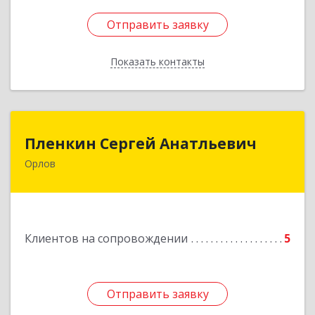
Отправить заявку
Отправить заявку
Показать контакты
Назад
Пленкин Сергей Анатльевич
Пленкин Сергей Анатльевич
Орлов
612 270, 612270, Кировская обл, , Орлов г,
Ленина ул, дом. 128
Подробнее
Клиентов на сопровождении
5
Отправить заявку
Отправить заявку