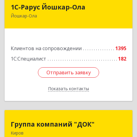
1С-Рарус Йошкар-Ола
1С-Рарус Йошкар-Ола
Йошкар-Ола
424004, Марий Эл Респ, Йошкар-Ола г, Волкова
ул, дом № 68
Подробнее
Клиентов на сопровождении
1395
1С:Специалист
182
Отправить заявку
Отправить заявку
Показать контакты
Назад
Группа компаний "ДОК"
Группа компаний "ДОК"
Киров
610017, Кировская обл, Киров г, Горького ул,