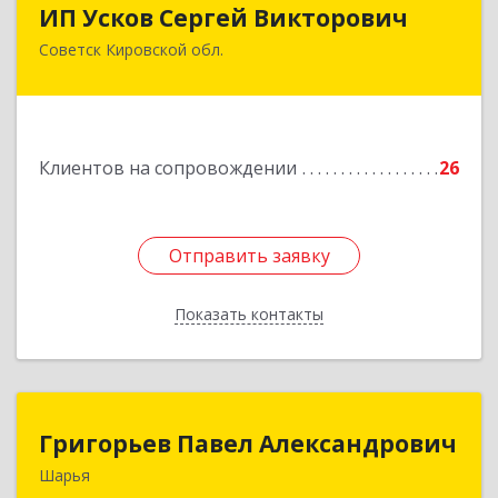
ИП Усков Сергей Викторович
ИП Усков Сергей Викторович
Советск Кировской обл.
613340, Кировская обл, Советск г, Дружбы ул,
дом № 29
Подробнее
Клиентов на сопровождении
26
Отправить заявку
Отправить заявку
Показать контакты
Назад
Григорьев Павел Александрович
Григорьев Павел Александрович
Шарья
157505, Костромская область, город Шарья,