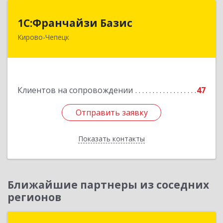
1С:Франчайзи Базис
1С:Франчайзи Базис
Кирово-Чепецк
613044, Кировская обл, город Кирово-Чепецк
г.о., Кирово-Чепецк г, Школьная ул, дом № 2,
оф.323
Подробнее
Клиентов на сопровождении
47
Отправить заявку
Отправить заявку
Показать контакты
Назад
Ближайшие партнеры из соседних
регионов