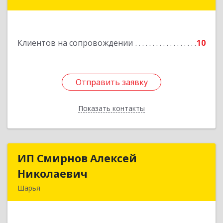
улица Краснухина, дом 6.
Подробнее
Клиентов на сопровождении
10
Отправить заявку
Отправить заявку
Показать контакты
Назад
ИП Смирнов Алексей
ИП Смирнов Алексей
Николаевич
Николаевич
Шарья
Подробнее