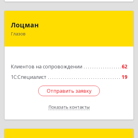
Лоцман
Лоцман
Глазов
427620, Удмуртская Респ, Глазов г, Сибирская
ул, дом № 20
Подробнее
Клиентов на сопровождении
62
1С:Специалист
19
Отправить заявку
Отправить заявку
Показать контакты
Назад