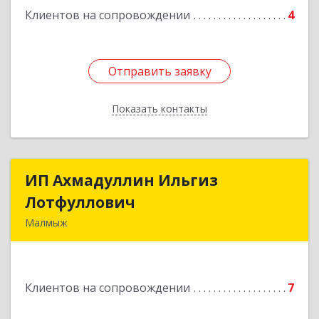
Клиентов на сопровождении
4
Отправить заявку
Отправить заявку
Показать контакты
Назад
ИП Ахмадуллин Ильгиз
ИП Ахмадуллин Ильгиз
Лотфуллович
Лотфуллович
Малмыж
612920, Кировская обл, г.Малмыж, ул.Ленина, 27
оф.1
Клиентов на сопровождении
7
Подробнее