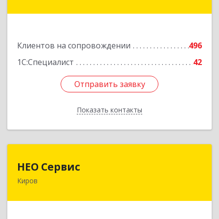
дом № 17
Подробнее
Клиентов на сопровождении
496
1С:Специалист
42
Отправить заявку
Отправить заявку
Показать контакты
Назад
НЕО Сервис
НЕО Сервис
Киров
610045, Кировская обл, Киров г, Ульяновская
ул, дом № 36
Подробнее