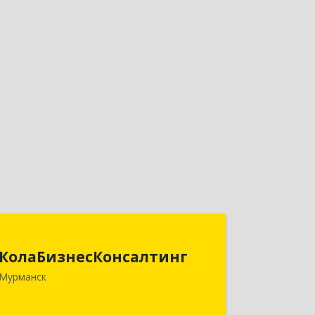
КолаБизнесКонсалтинг
КолаБизнесКонсалтинг
183074, Мурманская обл, Мурманск г,
Мурманск
Полярный Круг ул, дом № 3