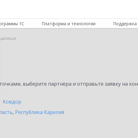
ограммы 1С
Платформа и технологии
Поддержка 
андалакше
очками, выберите партнёра и отправьте заявку на ко
Ковдор
ласть
,
Республика Карелия