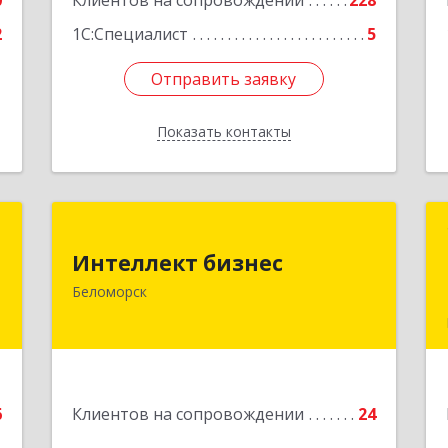
0
Клиентов на сопровождении
228
2
1С:Специалист
5
Отправить заявку
Отправить заявку
Показать контакты
Назад
й
Интеллект бизнес
ч
Интеллект бизнес
г. Беломорск, Портовое шоссе, д.1
Беломорск
Подробнее
е
6
Клиентов на сопровождении
24