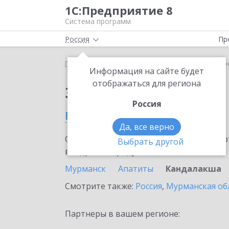
1С:Предприятие 8
Система программ
Россия
Пр
Главная
Сервисы ИТС
1C-Store
1C-Store в К
Информация на сайте будет
отображаться для региона
Заказать 1C-Store
Россия
в Кандалакше
Да, все верно
Ознакомьтесь с информационными карт
Выбрать другой
внедрение продукта.
Мурманск
Апатиты
Кандалакша
Смотрите также:
Россия
,
Мурманская об
Партнеры в вашем регионе: