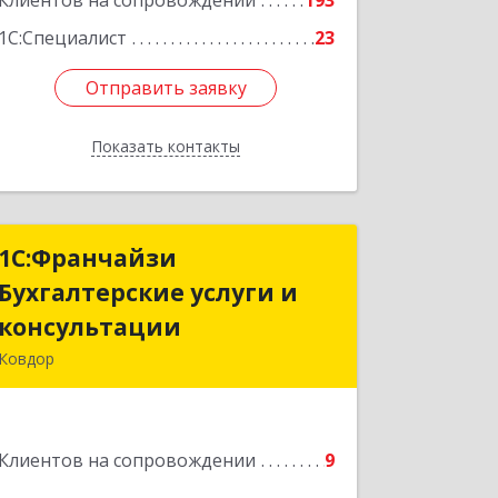
Клиентов на сопровождении
193
1С:Специалист
23
Отправить заявку
Отправить заявку
Показать контакты
Назад
1С:Франчайзи
1С:Франчайзи
Бухгалтерские услуги и
Бухгалтерские услуги и
консультации
консультации
Ковдор
Подробнее
Клиентов на сопровождении
9