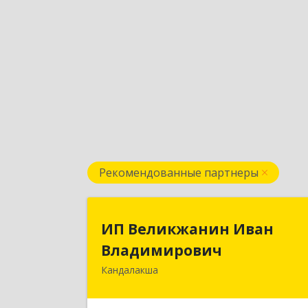
Рекомендованные партнеры
ИП Великжанин Ива
ИП Великжанин Иван
Владимирови
Владимирович
Кандалакша
184046, Мурманская обл, Кандалакш
г, Наймушина ул, дом № 16, кв.3