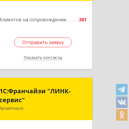
Подробнее
Клиентов на сопровождении
361
Отправить заявку
Отправить заявку
Показать контакты
Назад
1С:Франчайзи "ЛИНК-
1С:Франчайзи "ЛИНК-
сервис"
сервис"
Архангельск
163000, Архангельская обл,
Архангельск г, Ленина пл., дом № 4,
оф.1810 (18 этаж)