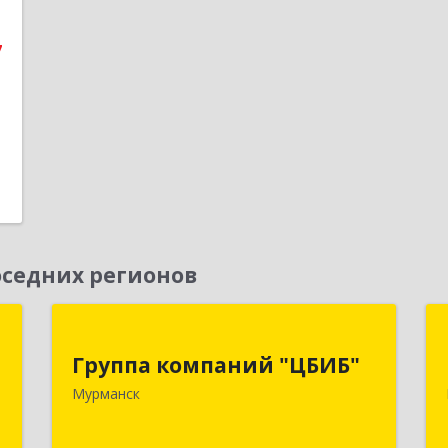
е
7
1
седних регионов
й
Группа компаний "ЦБИБ"
"
Группа компаний "ЦБИБ"
183010, Мурманская обл, Мурманск г,
Мурманск
Кирова пр-кт, дом № 17
,
0