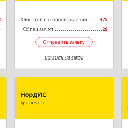
Подробнее
е
8
Клиентов на сопровождении
375
5
1С:Специалист
28
Отправить заявку
Отправить заявку
Показать контакты
Назад
"
НордИС
НордИС
,
163071, Архангельская обл,
Архангельск
9
Архангельск г, Гайдара ул, дом № 55,
оф.18
е
Подробнее