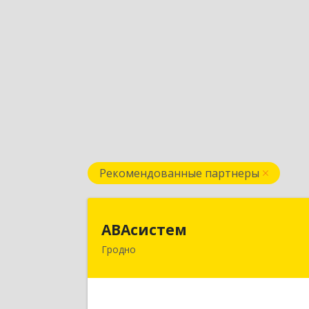
Рекомендованные партнеры
АВАсисте
АВАсистем
Гродно
БЕЛАРУСЬ , 230029, г.Гродно
ул.Горького 72, оф.50
Подробне