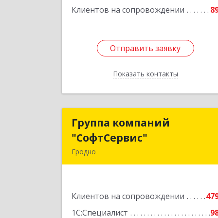
Клиентов на сопровождении
8
Отправить заявку
Отправить заявку
Показать контакты
Назад
Группа компаний
Группа компани
"СофтСервис"
"СофтСервис
Гродно
230025 г. Гродно, ул. Ленина 5/
Подробне
Клиентов на сопровождении
47
1С:Специалист
9