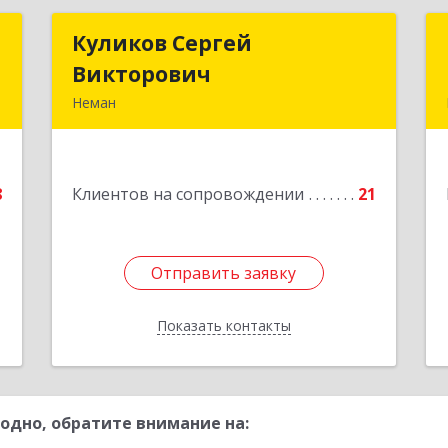
О
Куликов Сергей
Куликов Сергей
Викторович
Викторович
,
Неман
,
238710, Калининградская обл, Неман
6
г, Красноармейская ул, дом № 8, кв.60
е
8
Клиентов на сопровождении
21
Подробнее
Отправить заявку
Отправить заявку
Показать контакты
Назад
одно, обратите внимание на: