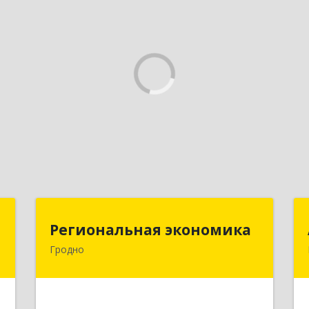
м
Региональная экономика
Региональная экономика
Гродно
,
БЕЛАРУСЬ , 230002, г.Гродно,
2
ул.Богуцкого, д.5, каб.6
е
Подробнее