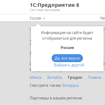
1С:Предприятие 8
Система программ
Россия
Пр
Главная
Сервисы ИТС
1C-Store
1C-Store в Гр
Информация на сайте будет
отображаться для региона
Заказать 1C-Store
Россия
в Гродно
Да, все верно
Ознакомьтесь с информационными карт
Выбрать другой
внедрение продукта.
Минск
Витебск
Гродно
Гомель
Смотрите также:
Беларусь
Партнеры в вашем регионе: