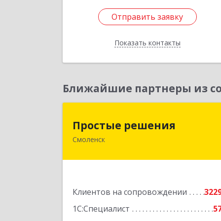
Отправить заявку
Отправить заявку
Показать контакты
Назад
Ближайшие партнеры из со
Простые решени
Простые решения
Смоленск
214015, Смоленская обл, Смоленск г
Большая Краснофлотская ул, дом 
1
Подробне
Клиентов на сопровождении
322
1С:Специалист
5