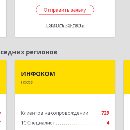
Отправить заявку
Отправить заявку
Показать контакты
Назад
седних регионов
я
ИНФОКОМ
ИНФОКОМ
Псков
,
180000, Псковская обл, Псков г,
№
Советская ул, дом № 42г
7
Подробнее
е
9
Клиентов на сопровождении
729
7
1С:Специалист
4