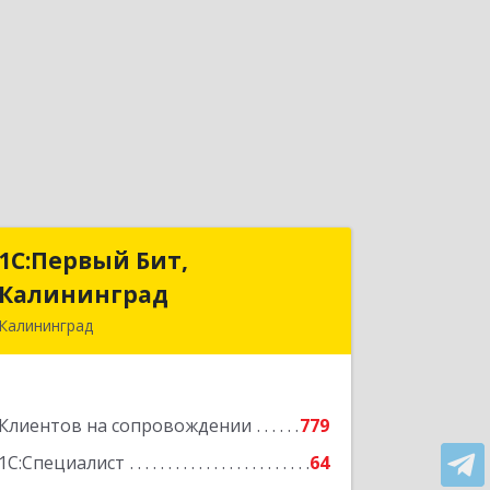
1С:Первый Бит,
1С:Первый Бит,
Калининград
Калининград
Калининград
236006, Калининградская обл,
Калининград г, Ленинский пр-кт, дом
№ 30
Клиентов на сопровождении
779
Подробнее
1С:Специалист
64