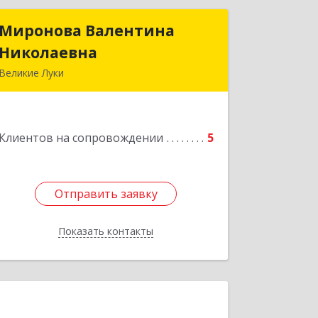
Миронова Валентина
Миронова Валентина
Николаевна
Николаевна
Великие Луки
Подробнее
Клиентов на сопровождении
5
Отправить заявку
Отправить заявку
Показать контакты
Назад