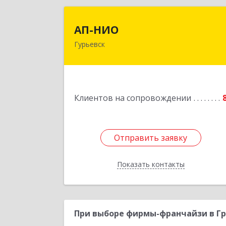
АП-НИ
АП-НИО
Гурьевск
238300 Калининградская обл
Гурьевск г, Советская ул, дом № 22
кв. № 2
Подробне
Клиентов на сопровождении
Отправить заявку
Отправить заявку
Показать контакты
Назад
При выборе фирмы-франчайзи в Гр