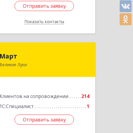
Отправить заявку
Отправить заявку
Показать контакты
Назад
Март
Март
Великие Луки
182113, Псковская обл, Великие Луки
г, Ботвина ул, дом № 17 А, пом.1003
Подробнее
Клиентов на сопровождении
214
1С:Специалист
1
Отправить заявку
Отправить заявку