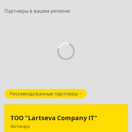
Партнеры в вашем регионе:
Рекомендованные партнеры
ТОО "Lartseva Company IT"
ТОО "Lartseva Company IT"
Житикара
110700, Республика Казахстан, Костанайская