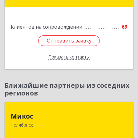
область, г. Житикара, 6 мкр., дом 10, кв. 2
Подробнее
Клиентов на сопровождении
69
Отправить заявку
Отправить заявку
Показать контакты
Назад
Ближайшие партнеры из соседних
регионов
Микос
Микос
Челябинск
454126, Челябинская обл, Челябинск г,
Энтузиастов ул, дом № 28, корпус А, этаж 1