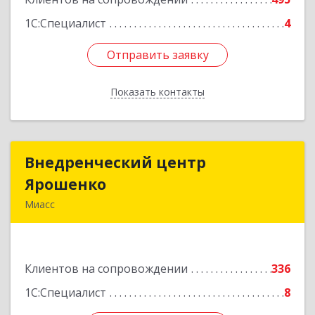
1С:Специалист
4
Отправить заявку
Отправить заявку
Показать контакты
Назад
Внедренческий центр
Внедренческий центр
Ярошенко
Ярошенко
Миасс
456300, Челябинская обл, Миасс г, Романенко
ул, дом № 97
Клиентов на сопровождении
336
Подробнее
1С:Специалист
8