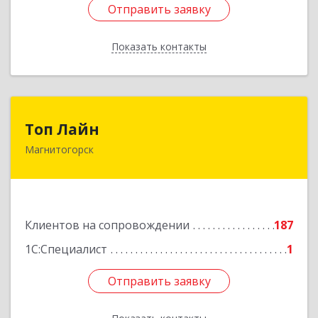
Отправить заявку
Отправить заявку
Показать контакты
Назад
Топ Лайн
Топ Лайн
Магнитогорск
454000, Челябинская обл, Магнитогорск г,
Галиуллина ул, дом № 11, А, кв.1
Подробнее
Клиентов на сопровождении
187
1С:Специалист
1
Отправить заявку
Отправить заявку