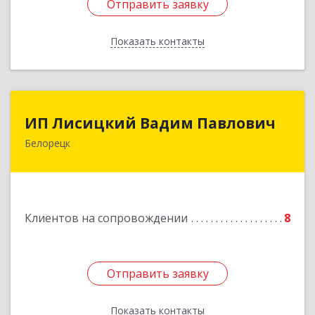
Отправить заявку
Отправить заявку
Показать контакты
Назад
ИП Лисицкий Вадим Павлович
ИП Лисицкий Вадим Павлович
Белорецк
453501, Башкортостан Респ, Белорецк г,
Кооперативная ул, дом № 4, корпус А, кв.32
Подробнее
Клиентов на сопровождении
8
Отправить заявку
Отправить заявку
Показать контакты
Назад