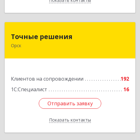
Показать контакты
Назад
Точные решения
Точные решения
Орск
462403, Оренбургская обл, Орск г,
Краматорская ул, дом № 2Б, пом.3, этаж 1, офис
2
Подробнее
Клиентов на сопровождении
192
1С:Специалист
16
Отправить заявку
Отправить заявку
Показать контакты
Назад