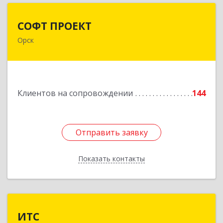
СОФТ ПРОЕКТ
СОФТ ПРОЕКТ
Орск
462430, Оренбургская обл, Орск г,
Добровольского ул, дом № 23, кв.11
Подробнее
Клиентов на сопровождении
144
Отправить заявку
Отправить заявку
Показать контакты
Назад
ИТС
ИТС