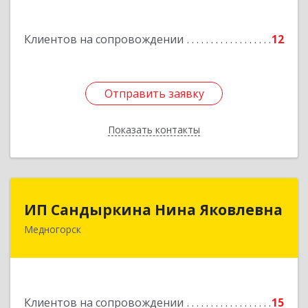
Подробнее
Клиентов на сопровождении
12
Отправить заявку
Отправить заявку
Показать контакты
Назад
ИП Сандыркина Нина Яковлевна
ИП Сандыркина Нина Яковлевна
Медногорск
462270, Оренбургская обл, Медногорск г,
Металлургов ул, дом № 19, кв.22
Подробнее
Клиентов на сопровождении
15