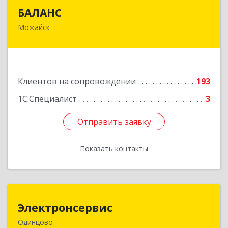
БАЛАНС
БАЛАНС
Можайск
143200, Московская обл, Можайский р-н,
Можайск г, Переяслав-Хмельницкого ул, дом №
36, оф.5
Подробнее
Клиентов на сопровождении
193
1С:Специалист
3
Отправить заявку
Отправить заявку
Показать контакты
Назад
Электронсервис
Электронсервис
Одинцово
143050, Московская обл, Одинцовский р-н,