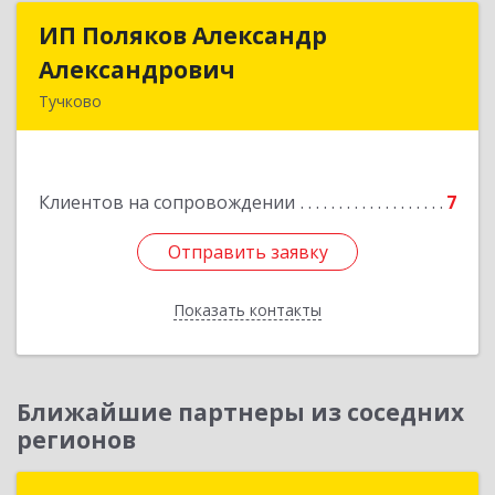
ИП Поляков Александр
ИП Поляков Александр
Александрович
Александрович
Тучково
143160, Московская обл., Рузский р-н,
Дорохово п., Московская ул., д.9
Клиентов на сопровождении
7
Подробнее
Отправить заявку
Отправить заявку
Показать контакты
Назад
Ближайшие партнеры из соседних
регионов