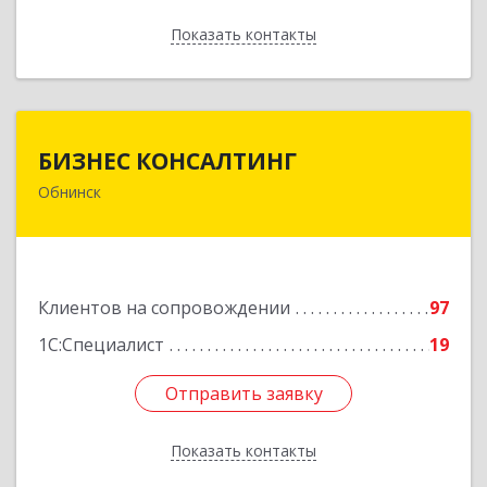
Показать контакты
Назад
БИЗНЕС КОНСАЛТИНГ
БИЗНЕС КОНСАЛТИНГ
Обнинск
249032, Калужская обл, Обнинск г, Курчатова ул,
дом № 27/2, пом.281
Подробнее
Клиентов на сопровождении
97
1С:Специалист
19
Отправить заявку
Отправить заявку
Показать контакты
Назад