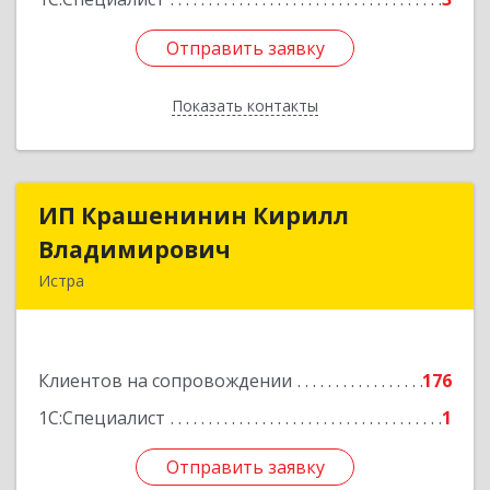
Отправить заявку
Отправить заявку
Показать контакты
Назад
ИП Крашенинин Кирилл
ИП Крашенинин Кирилл
Владимирович
Владимирович
Истра
143500, Московская обл, Истра г, 9
Гвардейской Дивизии ул, дом № 62, корпус В,
кв.68
Клиентов на сопровождении
176
Подробнее
1С:Специалист
1
Отправить заявку
Отправить заявку