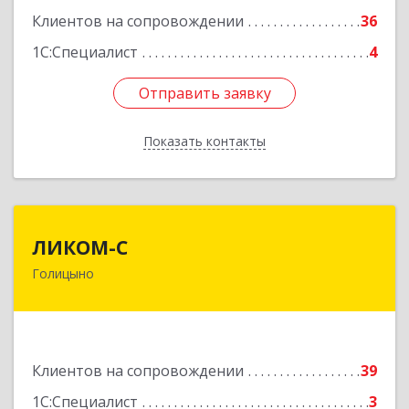
Клиентов на сопровождении
36
1С:Специалист
4
Отправить заявку
Отправить заявку
Показать контакты
Назад
ЛИКОМ-С
ЛИКОМ-С
Голицыно
143040, Московская обл, Одинцовский р-н,
Голицыно г, Советская ул, дом № 59, этаж/офис
1/2
Подробнее
Клиентов на сопровождении
39
1С:Специалист
3