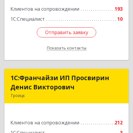
Подробнее
Клиентов на сопровождении
193
1С:Специалист
10
Отправить заявку
Отправить заявку
Показать контакты
Назад
1C:Франчайзи ИП Просвирин
1C:Франчайзи ИП Просвирин
Денис Викторович
Денис Викторович
Троицк
108842, Москва г, вн.тер.г. городской округ
Троицк, Троицк г, Городская ул, дом № 14,
кв.158
Клиентов на сопровождении
212
Подробнее
1С:Специалист
3