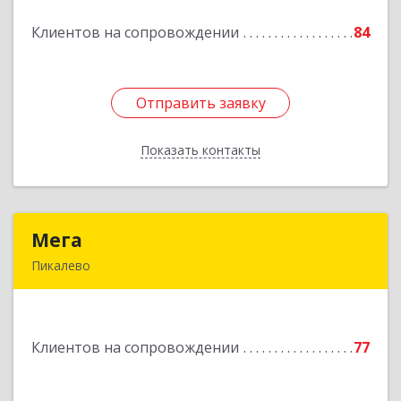
Клиентов на сопровождении
84
Подробнее
Отправить заявку
Отправить заявку
Показать контакты
Назад
Мега
Мега
Пикалево
187600, Ленинградская обл, Пикалево г,
Заводская ул, дом № 10
Клиентов на сопровождении
77
Подробнее