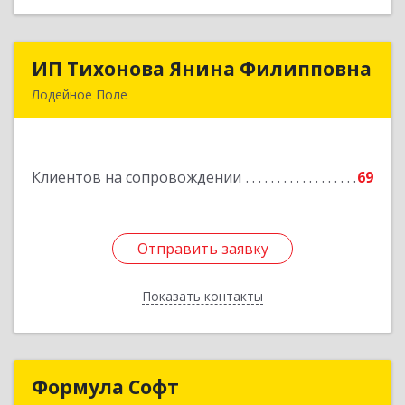
ИП Тихонова Янина Филипповна
ИП Тихонова Янина Филипповна
Лодейное Поле
187700, Ленинградская обл, Лодейнопольский
р-н, Лодейное Поле г, Урицкого пр-кт, дом №
11А
Клиентов на сопровождении
69
Подробнее
Отправить заявку
Отправить заявку
Показать контакты
Назад
Формула Софт
Формула Софт