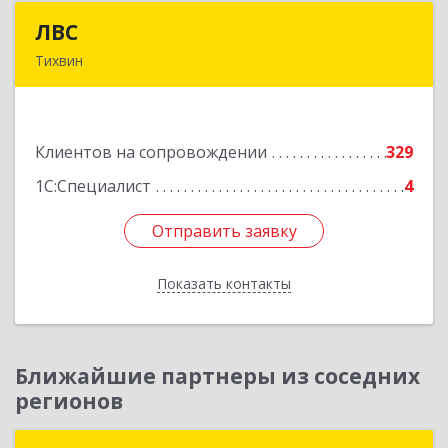
ЛВС
ЛВС
Тихвин
187553, Ленинградская обл, Тихвинский р-н,
Тихвин г, Ярослава Иванова ул, дом № 1,
пом.582
Клиентов на сопровождении
329
Подробнее
1С:Специалист
4
Отправить заявку
Отправить заявку
Показать контакты
Назад
Ближайшие партнеры из соседних
регионов