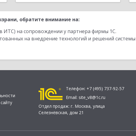
зрани, обратите внимание на:
в ИТС) на сопровождении у партнера фирмы 1С.
стованных на внедрение технологий и решений системы
Телефон:
+7 (495) 737-92-57
льности
Email:
site_v8@1c.ru
 сайту
Отдел продаж:
г. Москва
,
улица
Селезнёвская, дом 21