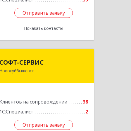
Отправить заявку
Отправить заявку
Показать контакты
Назад
СОФТ-СЕРВИС
СОФТ-СЕРВИС
Новокуйбышевск
446206, Самарская обл,
Новокуйбышевск г, Островского ул,
дом № 17А 12, оф.47
Подробнее
Клиентов на сопровождении
38
1С:Специалист
2
Отправить заявку
Отправить заявку