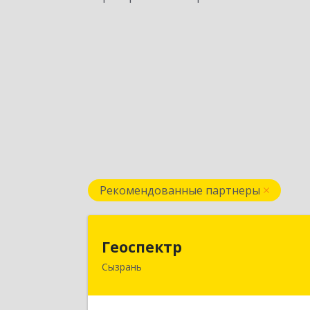
Рекомендованные партнеры
Геоспект
Геоспектр
Сызрань
446001, Самарская обл, Сызрань г
Кирова ул, дом № 4