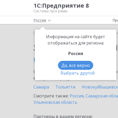
1С:Предприятие 8
Система программ
Россия
Пр
Главная
Сервисы ИТС
1C-Ритейл Чекер
1C-Р
Информация на сайте будет
отображаться для региона
Заказать 1C-Ритейл 
Россия
в Сызрани
Да, все верно
Ознакомьтесь с информационными карт
Выбрать другой
внедрение продукта.
Самара
Тольятти
Новокуйбышевс
Смотрите также:
Россия
,
Самарская обл
Ульяновская область
Партнеры в вашем регионе: