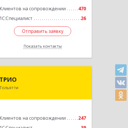
Подробнее
Клиентов на сопровождении
470
1С:Специалист
26
Отправить заявку
Отправить заявку
Показать контакты
Назад
ТРИО
ТРИО
Тольятти
445004, Самарская обл, Тольятти г,
Автозаводское ш, дом № 21, оф.200
Подробнее
Клиентов на сопровождении
247
1С:Специалист
39