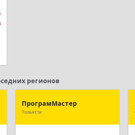
е
5
6
седних регионов
а
ПрограмМастер
ПрограмМастер
Тольятти
,
445004, Самарская обл, Тольятти г,
5
Автозаводское ш, дом № 51