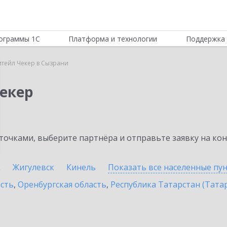
ограммы 1С
Платформа и технологии
Поддержка 
итейл Чекер в Сызрани
Чекер
очками, выберите партнёра и отправьте заявку на ко
к
Жигулевск
Кинель
Показать все населенные
пу
асть
,
Оренбургская область
,
Республика Татарстан (Тата