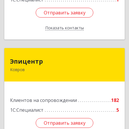
Отправить заявку
Отправить заявку
Показать контакты
Назад
Эпицентр
Эпицентр
Ковров
601900, Владимирская обл, Ковров г, Барсукова
ул, дом № 17
Подробнее
Клиентов на сопровождении
182
1С:Специалист
5
Отправить заявку
Отправить заявку