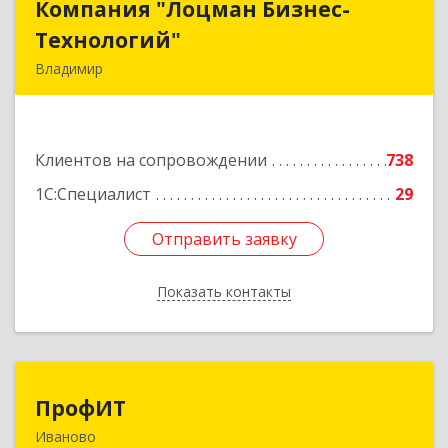
Компания "Лоцман Бизнес-
Компания "Лоцман Бизнес-
Технологий"
Технологий"
Владимир
600015, Владимирская обл, Владимир г,
Чайковского ул, дом № 40А, оф.21
Клиентов на сопровождении
738
Подробнее
1С:Специалист
29
Отправить заявку
Отправить заявку
Показать контакты
Назад
ПрофИТ
ПрофИТ
Иваново
153000, Ивановская обл, г.о. город Иваново,