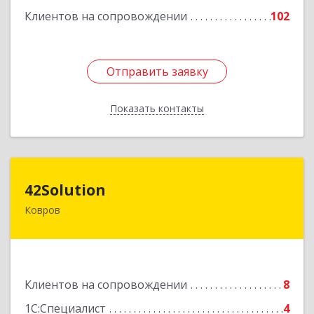
Клиентов на сопровождении
102
Отправить заявку
Отправить заявку
Показать контакты
Назад
42Solution
42Solution
Ковров
601967, Владимирская обл, муниципальный
район Ковровский, сельское поселение
Новосельское, Звёздный (Доброград мкр) б-р,
Здание № 2, этаж 1 ПОМЕЩ. 31
Клиентов на сопровождении
8
Подробнее
1С:Специалист
4