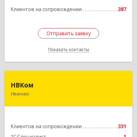
Подробнее
Клиентов на сопровождении
387
Отправить заявку
Отправить заявку
Показать контакты
Назад
НВКом
НВКом
Иваново
153000, Ивановская обл, Иваново г, Аптечный
пер, дом № 11, оф.8
Подробнее
Клиентов на сопровождении
331
1С:Специалист
1