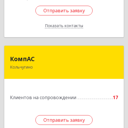
Отправить заявку
Отправить заявку
Показать контакты
Назад
КомпАС
КомпАС
Кольчугино
601782, Владимирская область, г.Кольчугино,
ул.Больничная, д.20
Подробнее
Клиентов на сопровождении
17
Отправить заявку
Отправить заявку