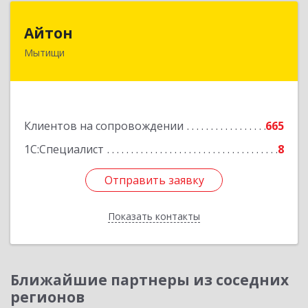
Айтон
Айтон
Мытищи
141006, Московская обл, Мытищи г,
Олимпийский пр-кт, строение 10, пом.1А,8
Подробнее
Клиентов на сопровождении
665
1С:Специалист
8
Отправить заявку
Отправить заявку
Показать контакты
Назад
Ближайшие партнеры из соседних
регионов