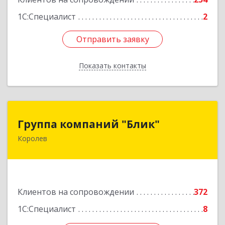
1С:Специалист
2
Отправить заявку
Отправить заявку
Показать контакты
Назад
Группа компаний "Блик"
Группа компаний "Блик"
Королев
141077, Московская обл, Королев г,
Октябрьский б-р, дом № 14
Подробнее
Клиентов на сопровождении
372
1С:Специалист
8