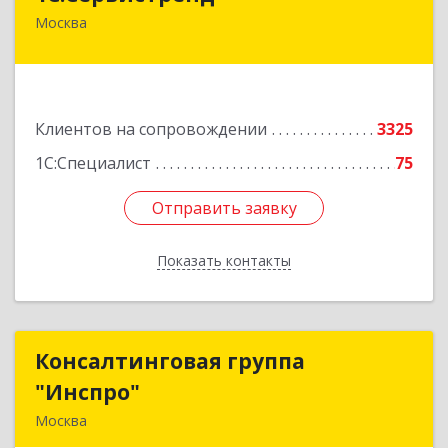
Москва
107023, Москва г, Семёновский пер, дом № 15,
этаж 6, пом.I, ком.4
Подробнее
Клиентов на сопровождении
3325
1С:Специалист
75
Отправить заявку
Отправить заявку
Показать контакты
Назад
Консалтинговая группа
Консалтинговая группа
"Инспро"
"Инспро"
Москва
107370, Москва г, Открытое ш, дом № 12,