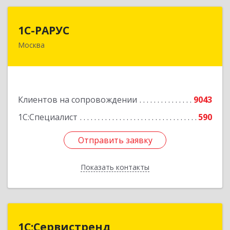
1С-РАРУС
1С-РАРУС
Москва
127434, Москва г, Дмитровское ш, дом № 9Б
Подробнее
Клиентов на сопровождении
9043
1С:Специалист
590
Отправить заявку
Отправить заявку
Показать контакты
Назад
1С:Сервистренд
1С:Сервистренд