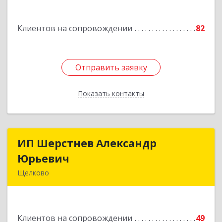
кв.115
Подробнее
Клиентов на сопровождении
82
Отправить заявку
Отправить заявку
Показать контакты
Назад
ИП Шерстнев Александр
ИП Шерстнев Александр
Юрьевич
Юрьевич
Щелково
141180, Московская обл, Щелковский р-н,
Загорянский дп, Кирова ул, дом № 28
Клиентов на сопровождении
49
Подробнее