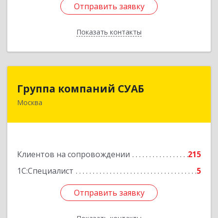
Отправить заявку
Отправить заявку
Показать контакты
Назад
Группа компаний СУАБ
Группа компаний СУАБ
Москва
105082, Москва г, Почтовая Б. ул, дом 36, стр.9,
оф.238
Подробнее
Клиентов на сопровождении
215
1С:Специалист
5
Отправить заявку
Отправить заявку