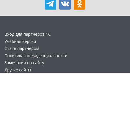
Вход для партнеров 1С
Учебная версия
Стать партнером
Политика конфиденциальности
Замечания по сайту
Другие сайты
Телефон:
+7 (495) 737-92-57
Email:
site_v8@1c.ru
Отдел продаж:
г. Москва
,
улица Селезнёвская, дом 21