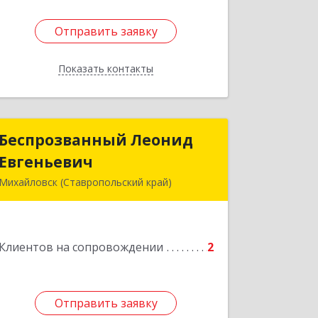
Отправить заявку
Отправить заявку
Показать контакты
Назад
Беспрозванный Леонид
Беспрозванный Леонид
Евгеньевич
Евгеньевич
Михайловск (Ставропольский край)
Подробнее
Клиентов на сопровождении
2
Отправить заявку
Отправить заявку