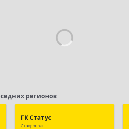
седних регионов
Т
ГК Статус
ГК Статус
Ставрополь
,
355002, Ставропольский край,