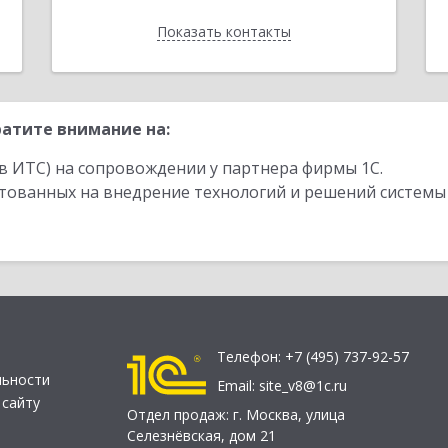
Показать контакты
Назад
атите внимание на:
в ИТС) на сопровождении у партнера фирмы 1С.
стованных на внедрение технологий и решений системы
Телефон:
+7 (495) 737-92-57
льности
Email:
site_v8@1c.ru
 сайту
Отдел продаж:
г. Москва
,
улица
Селезнёвская, дом 21