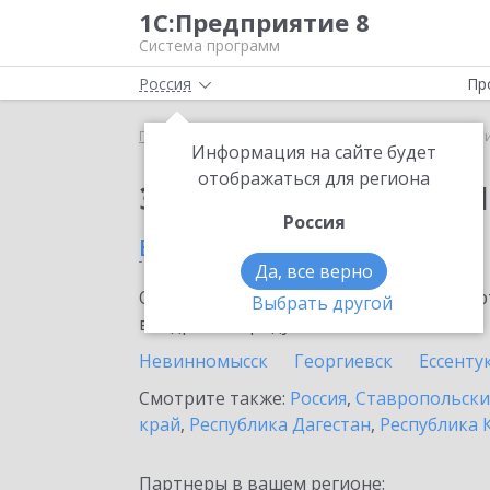
1С:Предприятие 8
Система программ
Россия
Пр
Главная
Сервисы ИТС
1C-Ритейл Чекер
1C-Р
Информация на сайте будет
отображаться для региона
Заказать 1C-Ритейл 
Россия
в Изобильном
Да, все верно
Ознакомьтесь с информационными карт
Выбрать другой
внедрение продукта.
Невинномысск
Георгиевск
Ессенту
Смотрите также:
Россия
,
Ставропольски
край
,
Республика Дагестан
,
Республика 
Партнеры в вашем регионе: