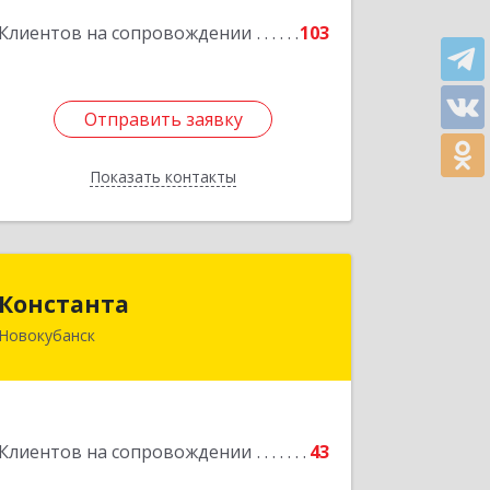
Подробнее
Клиентов на сопровождении
103
Отправить заявку
Отправить заявку
Показать контакты
Назад
Константа
Константа
Новокубанск
352240, Краснодарский край,
Новокубанск г, Альпийская ул, дом №
22, кв.2
Подробнее
Клиентов на сопровождении
43