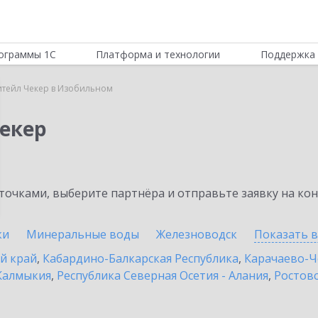
ограммы 1С
Платформа и технологии
Поддержка 
итейл Чекер в Изобильном
Чекер
очками, выберите партнёра и отправьте заявку на ко
ки
Минеральные воды
Железноводск
Показать 
й край
,
Кабардино-Балкарская Республика
,
Карачаево-Ч
Калмыкия
,
Республика Северная Осетия - Алания
,
Ростовс