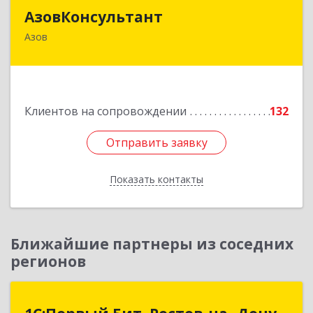
АзовКонсультант
АзовКонсультант
Азов
346780, Ростовская обл, Азов г, Петровский б-р,
дом № 5
Подробнее
Клиентов на сопровождении
132
Отправить заявку
Отправить заявку
Показать контакты
Назад
Ближайшие партнеры из соседних
регионов
1С:Первый Бит, Ростов-на- Дону