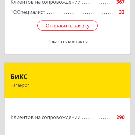
Клиентов на сопровождении
367
1С:Специалист
33
Отправить заявку
Отправить заявку
Показать контакты
Назад
БиКС
БиКС
Таганрог
347900, Ростовская обл, Таганрог г, Фрунзе ул,
дом № 74, кв.1
Подробнее
Клиентов на сопровождении
290