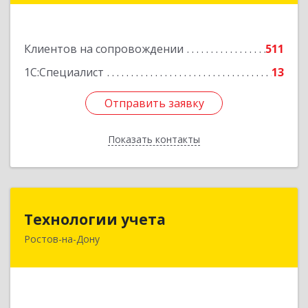
47Б
Подробнее
Клиентов на сопровождении
511
1С:Специалист
13
Отправить заявку
Отправить заявку
Показать контакты
Назад
Технологии учета
Технологии учета
Ростов-на-Дону
344064, Ростовская обл, Ростов-на-Дону г,
Вавилова ул, дом № 68, оф.309
Подробнее