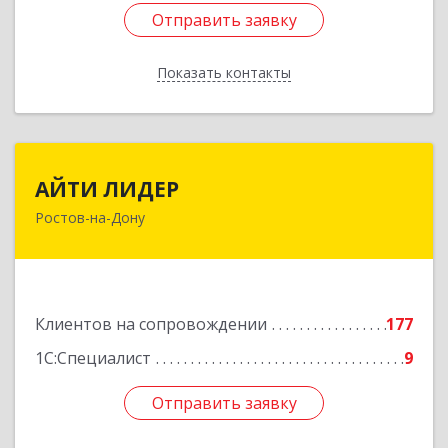
Отправить заявку
Отправить заявку
Показать контакты
Назад
АЙТИ ЛИДЕР
АЙТИ ЛИДЕР
Ростов-на-Дону
344065, Ростовская обл, Ростов-на-Дону г,
Беломорский пер, дом № 98, оф.206
Подробнее
Клиентов на сопровождении
177
1С:Специалист
9
Отправить заявку
Отправить заявку