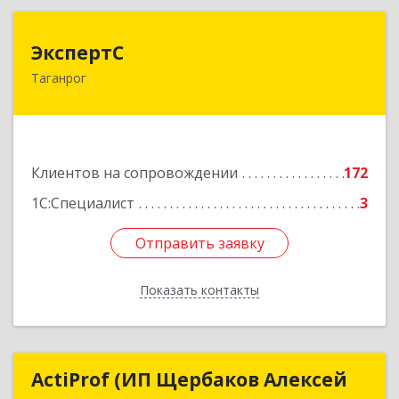
ЭкспертС
ЭкспертС
Таганрог
347905, Ростовская обл, Таганрог г,
Социалистическая ул, дом № 2, оф.300
Подробнее
Клиентов на сопровождении
172
1С:Специалист
3
Отправить заявку
Отправить заявку
Показать контакты
Назад
ActiProf (ИП Щербаков Алексей
ActiProf (ИП Щербаков Алексей