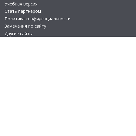
Учебная версия
Стать партнером
Политика конфиденциальности
Замечания по сайту
Другие сайты
Телефон:
+7 (495) 737-92-57
Email:
site_v8@1c.ru
Отдел продаж:
г. Москва
,
улица Селезнёвская, дом 21
© 2026 АО «Группа 1С» (правопреемник «1С»). Все права на сайт
защищены
© 2011- 2026 ООО «1С-Софт» (
о компании
).
Исключительное право на технологическую платформу
«1С:Предприятие 8» и типовые конфигурации программных
продуктов системы «1С:Предприятие 8», представленные на