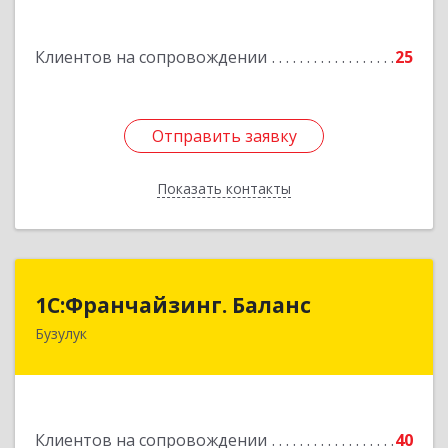
дом № 3, кв.85
Клиентов на сопровождении
25
Подробнее
Отправить заявку
Отправить заявку
Показать контакты
Назад
1С:Франчайзинг. Баланс
1С:Франчайзинг. Баланс
Бузулук
461040, Оренбургская обл, Бузулукский р-н,
Бузулук г, Рожкова ул, дом № 39
Подробнее
Клиентов на сопровождении
40