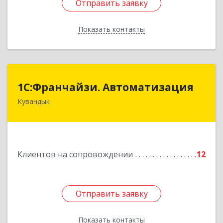
Отправить заявку
Отправить заявку
Показать контакты
Назад
1С:Франчайзи. Автоматизация
1С:Франчайзи. Автоматизация
Кувандык
462220, Оренбургская обл, Кувандыкский р-н,
Кувандык г, Советская ул, дом № 10
Подробнее
Клиентов на сопровождении
12
Отправить заявку
Отправить заявку
Показать контакты
Назад