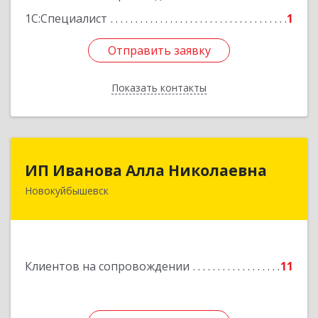
1С:Специалист
1
Отправить заявку
Отправить заявку
Показать контакты
Назад
ИП Иванова Алла Николаевна
ИП Иванова Алла Николаевна
Новокуйбышевск
446 201, Самарская обл.,
г.Новокуйбышевск,ул.Ворошилова,д.30,кв.70
Подробнее
Клиентов на сопровождении
11