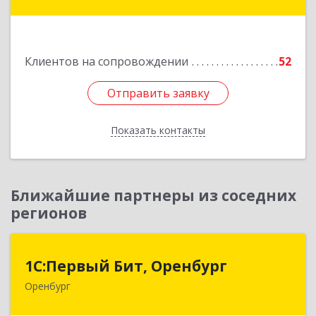
ул.Железнодорожная 174/1
Подробнее
Клиентов на сопровождении
52
Отправить заявку
Отправить заявку
Показать контакты
Назад
Ближайшие партнеры из соседних
регионов
1С:Первый Бит, Оренбург
1С:Первый Бит, Оренбург
Оренбург
460044, Оренбургская обл, Оренбург, Березка
ул, дом № 2/5, пом.4