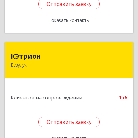
Отправить заявку
Отправить заявку
Показать контакты
Назад
КЭтрион
КЭтрион
Бузулук
461040, Оренбургская обл, Бузулук г, Пушкина
ул, дом № 3Б
Подробнее
Клиентов на сопровождении
176
Отправить заявку
Отправить заявку