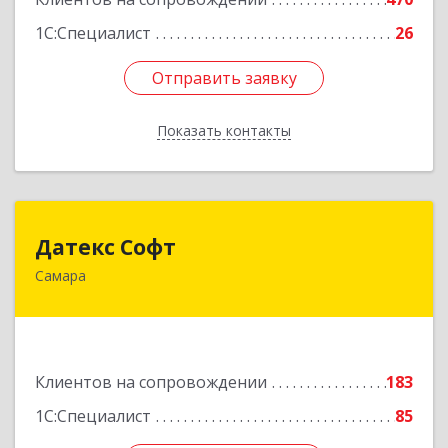
1С:Специалист
26
Отправить заявку
Отправить заявку
Показать контакты
Назад
Датекс Софт
Датекс Софт
Самара
443070, Самарская обл, Самара г, Партизанская
ул, дом № 86, оф.723
Подробнее
Клиентов на сопровождении
183
1С:Специалист
85