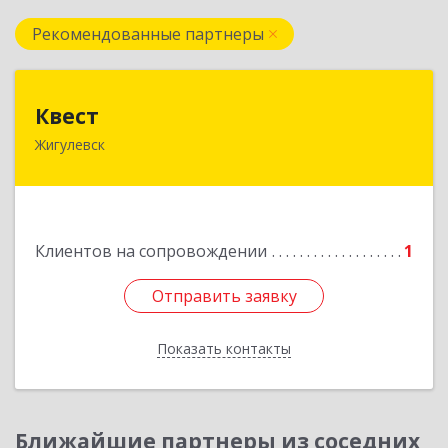
Рекомендованные партнеры
Квест
Квест
Жигулевск
445350, Самарская обл., Жигулевск, ул.Пушкина,
21, офис 4
Подробнее
Клиентов на сопровождении
1
Отправить заявку
Отправить заявку
Показать контакты
Назад
Ближайшие партнеры из соседних