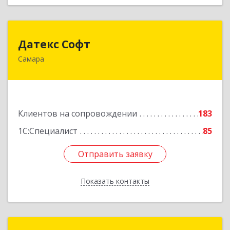
Датекс Софт
Датекс Софт
Самара
443070, Самарская обл, Самара г, Партизанская
ул, дом № 86, оф.723
Подробнее
Клиентов на сопровождении
183
1С:Специалист
85
Отправить заявку
Отправить заявку
Показать контакты
Назад