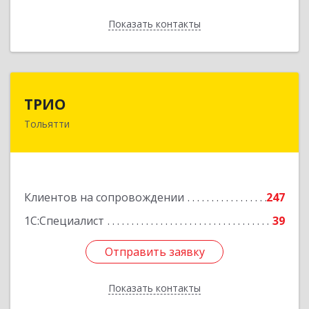
Показать контакты
Назад
ТРИО
ТРИО
Тольятти
445004, Самарская обл, Тольятти г,
Автозаводское ш, дом № 21, оф.200
Подробнее
Клиентов на сопровождении
247
1С:Специалист
39
Отправить заявку
Отправить заявку
Показать контакты
Назад