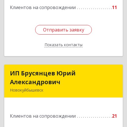
Клиентов на сопровождении
11
Отправить заявку
Отправить заявку
Показать контакты
Назад
ИП Брусянцев Юрий
ИП Брусянцев Юрий
Александрович
Александрович
Новокуйбышевск
446200, Самарская обл, Новокуйбышевск г,
Гагарина 11
Клиентов на сопровождении
21
Подробнее