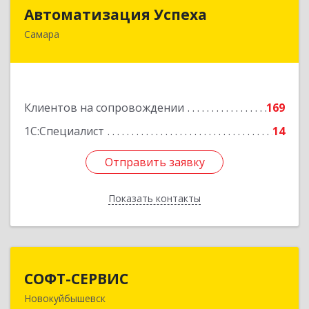
Автоматизация Успеха
Автоматизация Успеха
Самара
443011, Самарская обл, Самара г, 22
Партсъезда ул, дом № 207, оф.14
Подробнее
Клиентов на сопровождении
169
1С:Специалист
14
Отправить заявку
Отправить заявку
Показать контакты
Назад
СОФТ-СЕРВИС
СОФТ-СЕРВИС
Новокуйбышевск
446206, Самарская обл, Новокуйбышевск г,