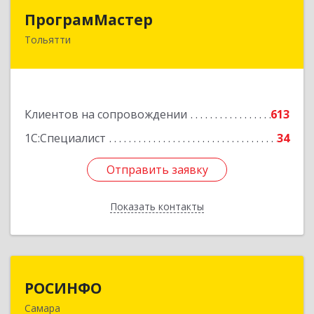
ПрограмМастер
ПрограмМастер
Тольятти
445004, Самарская обл, Тольятти г,
Автозаводское ш, дом № 51
Подробнее
Клиентов на сопровождении
613
1С:Специалист
34
Отправить заявку
Отправить заявку
Показать контакты
Назад
РОСИНФО
РОСИНФО
Самара
443069, Самарская обл, Самара г, Авроры ул,