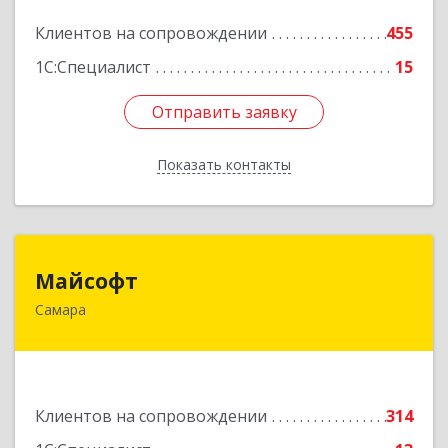
Клиентов на сопровождении
455
Подробнее
1С:Специалист
15
Отправить заявку
Отправить заявку
Показать контакты
Назад
Майсофт
Майсофт
Самара
443076, Самарская обл, Самара г, Партизанская
ул, дом № 177А, ком.1,2,3,4,5
Подробнее
Клиентов на сопровождении
314