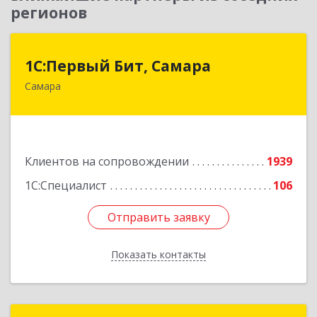
регионов
1С:Первый Бит, Самара
1С:Первый Бит, Самара
Самара
443013, Самарская обл, Самара г, Дачная ул,
дом № 24, пом.2/25
Подробнее
Клиентов на сопровождении
1939
1С:Специалист
106
Отправить заявку
Отправить заявку
Показать контакты
Назад