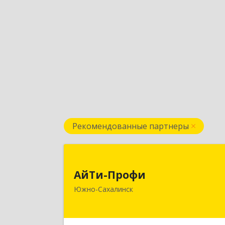
Рекомендованные партнеры
АйТи-Проф
АйТи-Профи
693023, Сахалинская обл, горо
Южно-Сахалинск
Южно-Сахалинск г.о., Южно
Сахалинск г, Емельянова А.О. ул, до
№ 