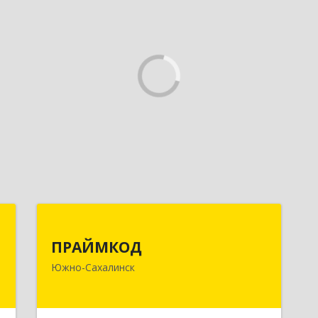
и
ПРАЙМКОД
ПРАЙМКОД
д
693020, Сахалинская обл, г.о. Город
Южно-Сахалинск
-
Южно-Сахалинск, Южно-Сахалинск г,
м
Мира пр-кт, дом № 56/2, корпус 1,
4
этаж 2