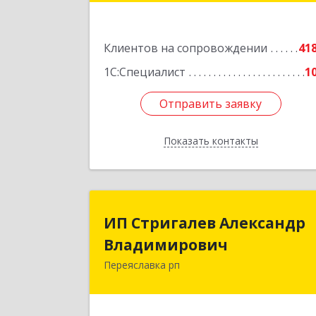
Подробне
Клиентов на сопровождении
41
1С:Специалист
1
Отправить заявку
Отправить заявку
Показать контакты
Назад
ИП Стригалев Александ
ИП Стригалев Александр
Владимирови
Владимирович
Переяславка рп
682910, Хабаровский край, Имен
Лазо р-н, Переяславка рп, Ленина ул
дом № 30, оф.