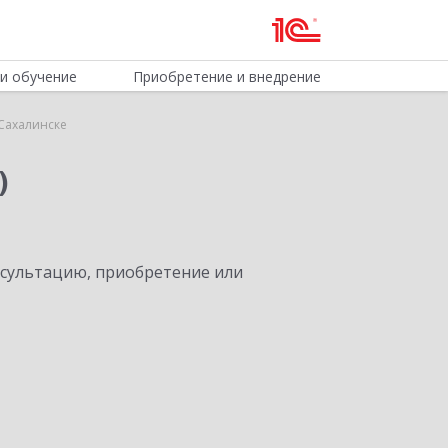
и обучение
Приобретение и внедрение
Сахалинске
)
нсультацию, приобретение или