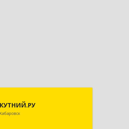
КУТНИЙ.РУ
КУТНИЙ.РУ
680007, Хабаровский край, Хабаровск
Хабаровск
г, Шевчука ул, дом № 42, оф.505