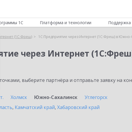
ограммы 1С
Платформа и технологии
Поддержка 
нтернет (1С:Фреш)
1С:Предприятие через Интернет (1С:Фреш) в Южно-
ятие через Интернет (1С:Фреш
очками, выберите партнёра и отправьте заявку на ко
т.
Холмск
Южно-Сахалинск
Углегорск
ласть
,
Камчатский край
,
Хабаровский край