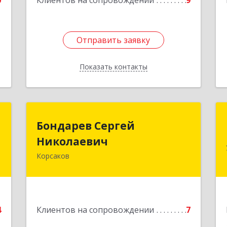
0
Клиентов на сопровождении
9
Отправить заявку
Отправить заявку
Показать контакты
Назад
н
Бондарев Сергей
Бондарев Сергей
ч
Николаевич
Николаевич
Корсаков
-
Подробнее
,
2
е
4
Клиентов на сопровождении
7