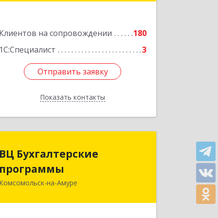
Подробнее
Клиентов на сопровождении
180
1С:Специалист
3
Отправить заявку
Отправить заявку
Показать контакты
Назад
ВЦ Бухгалтерские
ВЦ Бухгалтерские
программы
программы
Комсомольск-на-Амуре
681000, Хабаровский край,
Комсомольск-на-Амуре г, Сидоренко
ул, дом № 1А