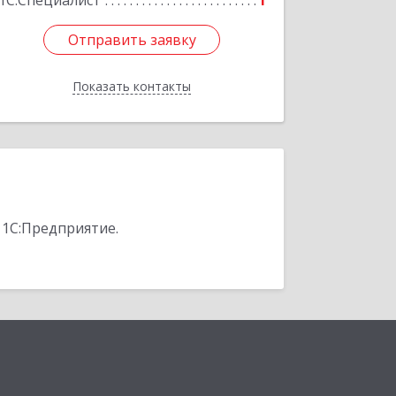
1С:Специалист
1
Отправить заявку
Отправить заявку
Показать контакты
Назад
 1С:Предприятие.