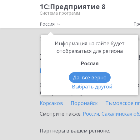
1С:Предприятие 8
Система программ
Россия
Пр
Главная
Сервисы ИТС
1С:Предприятие через И
Информация на сайте будет
отображаться для региона
Заказать 1С:Предпри
Россия
в Южно-Сахалинске
Да, все верно
Ознакомьтесь с информационными карт
Выбрать другой
внедрение продукта.
Корсаков
Поронайск
Тымовское пг
Смотрите также:
Россия
,
Сахалинская об
Партнеры в вашем регионе: