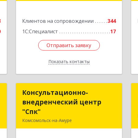
оф.202
е
Подробнее
8
Клиентов на сопровождении
344
0
1С:Специалист
17
Отправить заявку
Отправить заявку
Показать контакты
Назад
р
Консультационно-
Консультационно-
ч
внедренческий центр
внедренческий центр
"Спк"
"Спк"
и
Комсомольск-на-Амуре
,
681013, Хабаровский край,
1
Комсомольск-на-Амуре г, Димитрова,