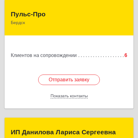
Пульс-Про
Пульс-Про
Бердск
633010, Новосибирская обл, Бердск, Ленина, дом
№ 89/8, оф.509
Подробнее
Клиентов на сопровождении
6
Отправить заявку
Отправить заявку
Показать контакты
Назад
ИП Данилова Лариса Сергеевна
ИП Данилова Лариса Сергеевна