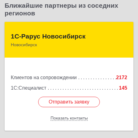
Ближайшие партнеры из соседних
регионов
1С-Рарус Новосибирск
1С-Рарус Новосибирск
Новосибирск
630015, Новосибирская обл, Новосибирск г,
Планетная ул, дом № 30,производственный
корпус 2Б, пом.5а
Подробнее
Клиентов на сопровождении
2172
1С:Специалист
145
Отправить заявку
Отправить заявку
Показать контакты
Назад