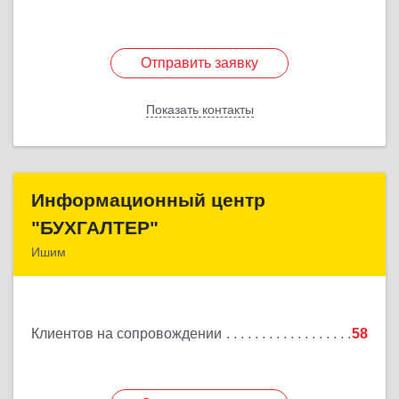
Отправить заявку
Отправить заявку
Показать контакты
Назад
Информационный центр
Информационный центр
"БУХГАЛТЕР"
"БУХГАЛТЕР"
Ишим
627750, Тюменская обл, Ишим г, Советская ул,
дом № 16
Клиентов на сопровождении
58
Подробнее