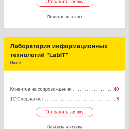
Отправить заявку
Отправить заявку
Показать контакты
Назад
Лаборатория информационных
Лаборатория информационных
технологий "LabIT"
технологий "LabIT"
Ишим
627753, Тюменская обл, Ишимский р-н, Ишим г,
Ф.Энгельса ул, дом № 26
Клиентов на сопровождении
40
Подробнее
1С:Специалист
5
Отправить заявку
Отправить заявку
Показать контакты
Назад