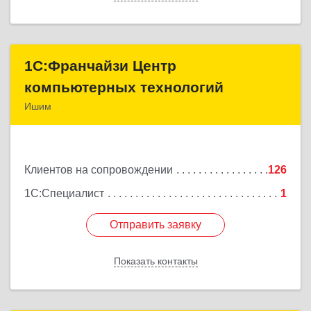
1С:Франчайзи Центр
1С:Франчайзи Центр
компьютерных технологий
компьютерных технологий
Ишим
627750, Тюменская обл, Ишим г, 30 лет ВЛКСМ ул,
дом № 28/2
Клиентов на сопровождении
126
Подробнее
1С:Специалист
1
Отправить заявку
Отправить заявку
Показать контакты
Назад