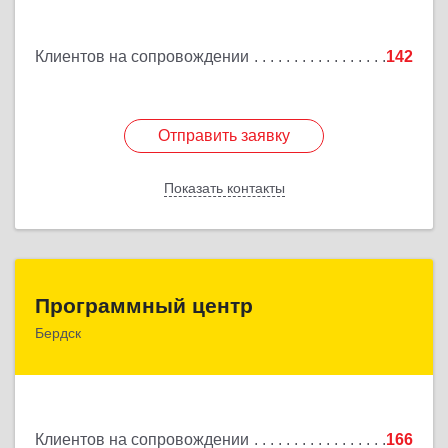
Подробнее
Клиентов на сопровождении
142
Отправить заявку
Отправить заявку
Показать контакты
Назад
Программный центр
Программный центр
Бердск
633004, Новосибирская обл, Бердск г,
Химзаводская ул, дом № 9/4
Подробнее
Клиентов на сопровождении
166