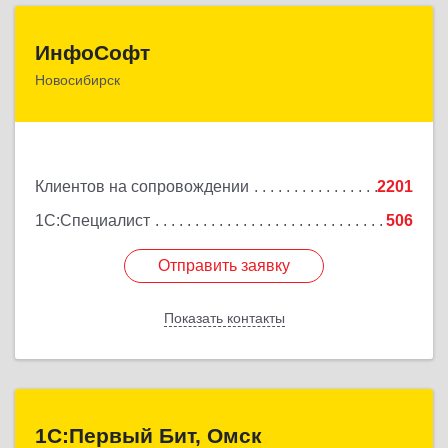
ИнфоСофт
ИнфоСофт
Новосибирск
630091, Новосибирская обл, Новосибирск г,
Крылова ул, дом № 31
Подробнее
Клиентов на сопровождении
2201
1С:Специалист
506
Отправить заявку
Отправить заявку
Показать контакты
Назад
1С:Первый Бит, Омск
1С:Первый Бит, Омск