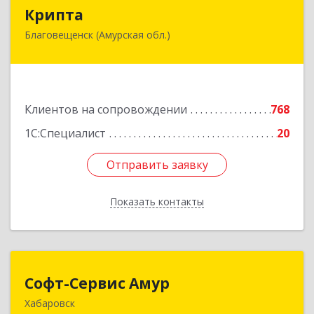
Крипта
Крипта
Благовещенск (Амурская обл.)
675000, Амурская обл, Благовещенск г,
Амурская ул, дом № 236, оф.7-8
Подробнее
Клиентов на сопровождении
768
1С:Специалист
20
Отправить заявку
Отправить заявку
Показать контакты
Назад
Софт-Сервис Амур
Софт-Сервис Амур
Хабаровск
680000, Хабаровский край, Хабаровск г,