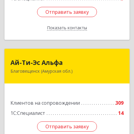
Отправить заявку
Отправить заявку
Показать контакты
Назад
Ай-Ти-Эс Альфа
Ай-Ти-Эс Альфа
Благовещенск (Амурская обл.)
675000, Амурская обл, Благовещенск г, Зейская
ул, дом № 134, оф.515
Подробнее
Клиентов на сопровождении
309
1С:Специалист
14
Отправить заявку
Отправить заявку