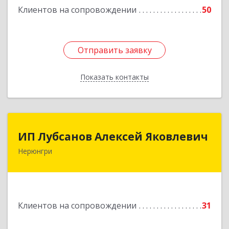
Клиентов на сопровождении
50
Отправить заявку
Отправить заявку
Показать контакты
Назад
ИП Лубсанов Алексей Яковлевич
ИП Лубсанов Алексей Яковлевич
Нерюнгри
675002, Амурская область, г. Благовещенск, ул.
Краснофлотская ,77/1, кв.38
Подробнее
Клиентов на сопровождении
31