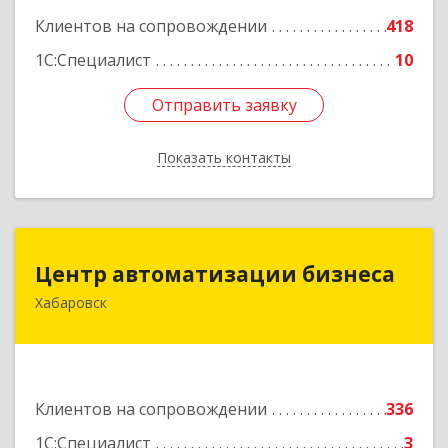
Клиентов на сопровождении
418
1С:Специалист
10
Отправить заявку
Отправить заявку
Показать контакты
Назад
Центр автоматизации бизнеса
Центр автоматизации бизнеса
Хабаровск
680030, Хабаровский край, Хабаровск г, Ленина
ул, дом № 4, оф.802
Подробнее
Клиентов на сопровождении
336
1С:Специалист
3