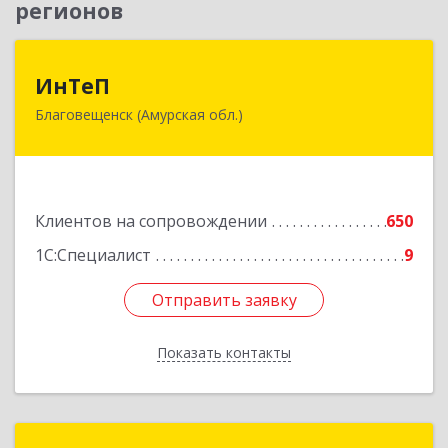
регионов
ИнТеП
ИнТеП
Благовещенск (Амурская обл.)
675000, Амурская обл, Благовещенск г,
Горького ул, дом № 172/1
Подробнее
Клиентов на сопровождении
650
1С:Специалист
9
Отправить заявку
Отправить заявку
Показать контакты
Назад