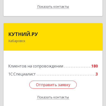
Показать контакты
Назад
КУТНИЙ.РУ
КУТНИЙ.РУ
Хабаровск
680007, Хабаровский край, Хабаровск г,
Шевчука ул, дом № 42, оф.505
Подробнее
Клиентов на сопровождении
180
1С:Специалист
3
Отправить заявку
Отправить заявку
Показать контакты
Назад