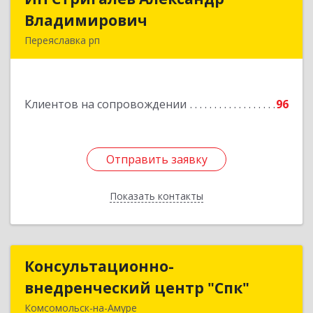
Владимирович
Владимирович
Переяславка рп
682910, Хабаровский край, Имени Лазо р-н,
Переяславка рп, Ленина ул, дом № 30, оф.1
Клиентов на сопровождении
96
Подробнее
Отправить заявку
Отправить заявку
Показать контакты
Назад
Консультационно-
Консультационно-
внедренческий центр "Спк"
внедренческий центр "Спк"
Комсомольск-на-Амуре