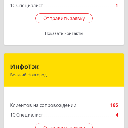
1С:Специалист
1
Отправить заявку
Отправить заявку
Показать контакты
Назад
ИнфоТэк
ИнфоТэк
Великий Новгород
173003, Новгородская обл, Великий Новгород
г, Великая ул, дом № 22
Подробнее
Клиентов на сопровождении
185
1С:Специалист
4
Отправить заявку
Отправить заявку