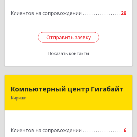
Подробнее
Клиентов на сопровождении
29
Отправить заявку
Отправить заявку
Показать контакты
Назад
Компьютерный центр Гигабайт
Компьютерный центр Гигабайт
Кириши
187110, Ленинградская обл, Кириши г,
Нефтехимиков ул, дом № 31
Подробнее
Клиентов на сопровождении
6