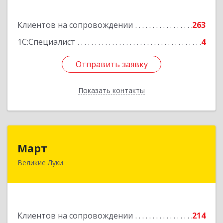
Подробнее
Клиентов на сопровождении
263
1С:Специалист
4
Отправить заявку
Отправить заявку
Показать контакты
Назад
Март
Март
Великие Луки
182113, Псковская обл, Великие Луки г,
Ботвина ул, дом № 17 А, пом.1003
Подробнее
Клиентов на сопровождении
214