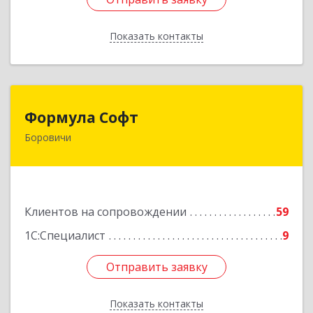
Показать контакты
Назад
Формула Софт
Формула Софт
Боровичи
174411, Новгородская обл, Боровичский р-н,
Боровичи г, Международная ул, дом № 6
Подробнее
Клиентов на сопровождении
59
1С:Специалист
9
Отправить заявку
Отправить заявку
Показать контакты
Назад