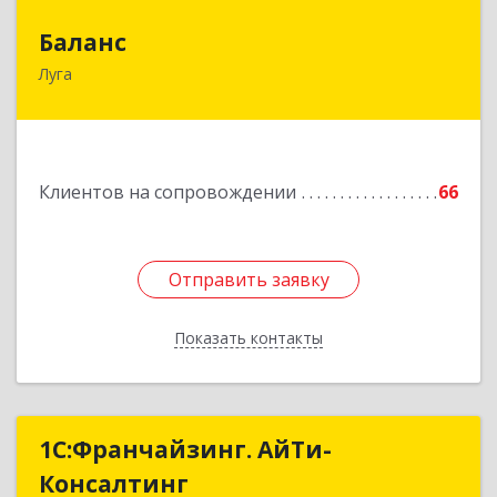
Баланс
Баланс
Луга
188230, Ленинградская обл, Луга г, Урицкого
пр-кт, дом № 77а
Подробнее
Клиентов на сопровождении
66
Отправить заявку
Отправить заявку
Показать контакты
Назад
1С:Франчайзинг. АйТи-
1С:Франчайзинг. АйТи-
Консалтинг
Консалтинг