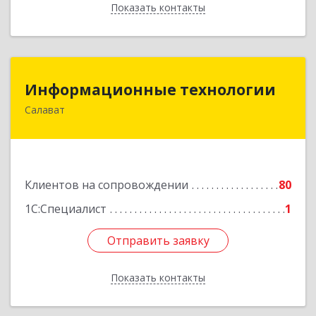
Показать контакты
Назад
Информационные технологии
Информационные технологии
Салават
453259, Башкортостан Респ, Салават г,
Северная ул, дом № 15, оф.108
Подробнее
Клиентов на сопровождении
80
1С:Специалист
1
Отправить заявку
Отправить заявку
Показать контакты
Назад