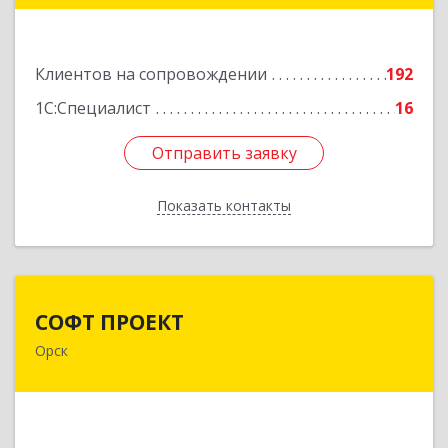
2
Подробнее
Клиентов на сопровождении
192
1С:Специалист
16
Отправить заявку
Отправить заявку
Показать контакты
Назад
СОФТ ПРОЕКТ
СОФТ ПРОЕКТ
Орск
462430, Оренбургская обл, Орск г,
Добровольского ул, дом № 23, кв.11
Подробнее