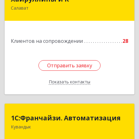
Салават
453251, Башкортостан Респ, Салават г,
Островского ул, дом № 61
Подробнее
Клиентов на сопровождении
28
Отправить заявку
Отправить заявку
Показать контакты
Назад
1С:Франчайзи. Автоматизация
1С:Франчайзи. Автоматизация
Кувандык
462220, Оренбургская обл, Кувандыкский р-н,
Кувандык г, Советская ул, дом № 10