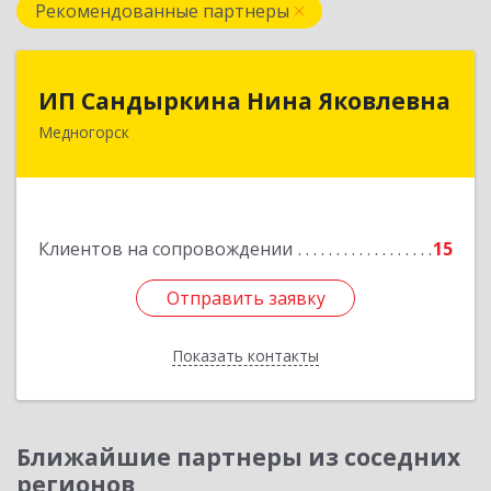
Рекомендованные партнеры
ИП Сандыркина Нина Яковлевна
ИП Сандыркина Нина Яковлевна
Медногорск
462270, Оренбургская обл, Медногорск г,
Металлургов ул, дом № 19, кв.22
Подробнее
Клиентов на сопровождении
15
Отправить заявку
Отправить заявку
Показать контакты
Назад
Ближайшие партнеры из соседних
регионов