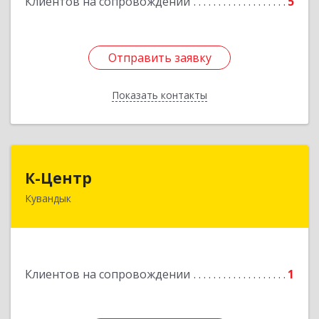
Клиентов на сопровождении
5
Подробнее
Отправить заявку
Отправить заявку
Показать контакты
Назад
К-Центр
К-Центр
Кувандык
462243, Оренбургская обл, Кувандыкский р-н,
Кувандык г, Ленина ул, дом № 20
Подробнее
Клиентов на сопровождении
1