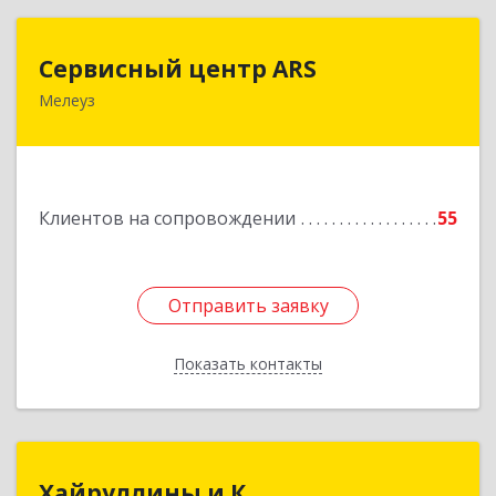
Сервисный центр ARS
Сервисный центр ARS
Мелеуз
Подробнее
Клиентов на сопровождении
55
Отправить заявку
Отправить заявку
Показать контакты
Назад
Хайруллины и К
Хайруллины и К