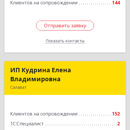
Клиентов на сопровождении
144
Отправить заявку
Отправить заявку
Показать контакты
Назад
ИП Кудрина Елена
ИП Кудрина Елена
Владимировна
Владимировна
Салават
453265, Башкортостан Респ, Салават г,
Бекетова ул, дом № 10, кв.87
Клиентов на сопровождении
152
Подробнее
1С:Специалист
2