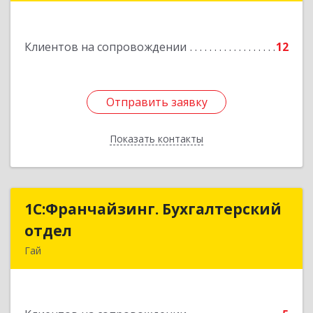
Подробнее
Клиентов на сопровождении
12
Отправить заявку
Отправить заявку
Показать контакты
Назад
1С:Франчайзинг. Бухгалтерский
1С:Франчайзинг. Бухгалтерский
отдел
отдел
Гай
462635, Оренбургская обл, Гай г, Победы пр-кт,
дом № 1, кв.12