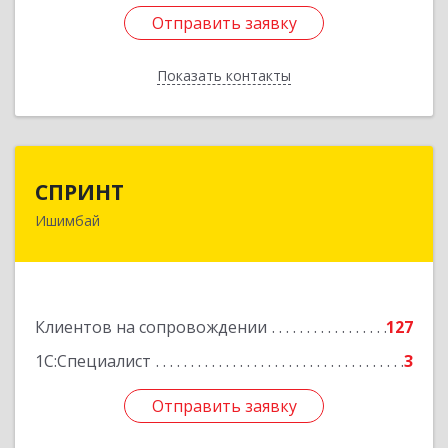
Отправить заявку
Отправить заявку
Показать контакты
Назад
СПРИНТ
СПРИНТ
Ишимбай
453201, Башкортостан Респ, Ишимбайский р-н,
Ишимбай г, Якупа Кулмыя ул, дом № 25
Подробнее
Клиентов на сопровождении
127
1С:Специалист
3
Отправить заявку
Отправить заявку