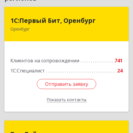
1С:Первый Бит, Оренбург
1С:Первый Бит, Оренбург
Оренбург
460044, Оренбургская обл, Оренбург, Березка
ул, дом № 2/5, пом.4
Подробнее
Клиентов на сопровождении
741
1С:Специалист
24
Отправить заявку
Отправить заявку
Показать контакты
Назад
Топ Лайн