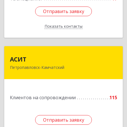
Отправить заявку
Отправить заявку
Показать контакты
Назад
АСИТ
АСИТ
Петропавловск-Камчатский
683031, Камчатский край, Петропавловск-
Камчатский г, Топоркова ул, дом № 9/8, офис
"С"
Подробнее
Клиентов на сопровождении
115
Отправить заявку
Отправить заявку