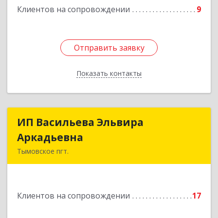
Клиентов на сопровождении
9
Отправить заявку
Отправить заявку
Показать контакты
Назад
ИП Васильева Эльвира
ИП Васильева Эльвира
Аркадьевна
Аркадьевна
Тымовское пгт.
694400, Сахалинская обл, Тымовский р-н,
Тымовское пгт, Красноармейская ул, дом № 34,
кв.9
Клиентов на сопровождении
17
Подробнее