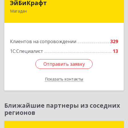
ЭйБиКрафт
Магадан
685000, Магаданская обл, Магадан г, Полярная
ул, дом № 21А
Подробнее
Клиентов на сопровождении
329
1С:Специалист
13
Отправить заявку
Отправить заявку
Показать контакты
Назад
Ближайшие партнеры из соседних
регионов