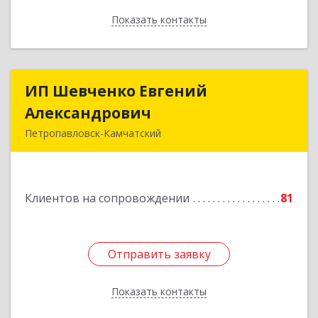
Показать контакты
Назад
ИП Шевченко Евгений
ИП Шевченко Евгений
Александрович
Александрович
Петропавловск-Камчатский
683010, Камчатский край, Петропавловск-
Камчатский г, Капитана Драбкина ул, дом № 14,
кв.3
Клиентов на сопровождении
81
Подробнее
Отправить заявку
Отправить заявку
Показать контакты
Назад