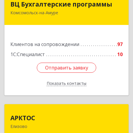
ВЦ Бухгалтерские программы
Комсомольск-на-Амуре
681000, Хабаровский край, Комсомольск-на-
Амуре г, Сидоренко ул, дом № 1А
Подробнее
Клиентов на сопровождении
97
1С:Специалист
10
Отправить заявку
Отправить заявку
Показать контакты
Назад
АРКТОС
АРКТОС
Елизово
684036, Камчатский край, Елизовский р-н,