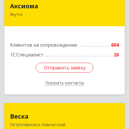
Аксиома
Аксиома
Якутск
677000, Саха /Якутия/ Респ, Якутск г, Чиряева
ул, дом № 1, кв.19
Подробнее
Клиентов на сопровождении
604
1С:Специалист
26
Отправить заявку
Отправить заявку
Показать контакты
Назад
Веска
Веска
Петропавловск-Камчатский
683031, Камчатский край, Петропавловск-