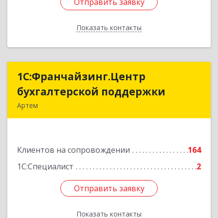
Отправить заявку
Отправить заявку
Показать контакты
Назад
1С:Франчайзинг.Центр
1С:Франчайзинг.Центр
бухгалтерской поддержки
бухгалтерской поддержки
Артем
692760, Приморский край, Артем г, Фрунзе ул,
дом № 54А, каб.21
Клиентов на сопровождении
164
Подробнее
1С:Специалист
2
Отправить заявку
Отправить заявку
Показать контакты
Назад