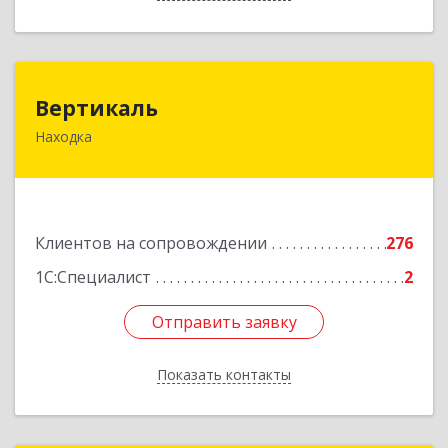
Вертикаль
Вертикаль
Находка
692928, Приморский край, Находка г,
Постышева ул, дом № 27
Подробнее
Клиентов на сопровождении
276
1С:Специалист
2
Отправить заявку
Отправить заявку
Показать контакты
Назад