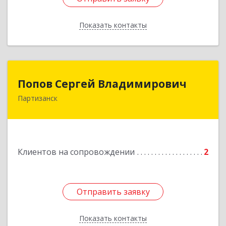
Показать контакты
Назад
Попов Сергей Владимирович
Попов Сергей Владимирович
Партизанск
692922, Приморский край, г. Находка, ул.
Пограничная, 30-18
Подробнее
Клиентов на сопровождении
2
Отправить заявку
Отправить заявку
Показать контакты
Назад