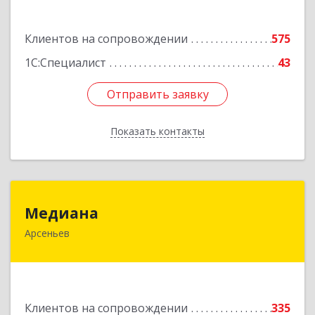
Подробнее
Клиентов на сопровождении
575
1С:Специалист
43
Отправить заявку
Отправить заявку
Показать контакты
Назад
Медиана
Медиана
Арсеньев
692330, Приморский край, Арсеньев г,
Ломоносова ул, дом № 24, кв.1
Подробнее
Клиентов на сопровождении
335