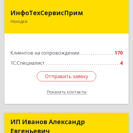
ИнфоТехСервисПрим
ИнфоТехСервисПрим
Находка
692916, Приморский край, Находка г,
Чернышевского ул, дом № 36, оф.305
Подробнее
Клиентов на сопровождении
170
1С:Специалист
4
Отправить заявку
Отправить заявку
Показать контакты
Назад
ИП Иванов Александр
ИП Иванов Александр
Евгеньевич
Евгеньевич