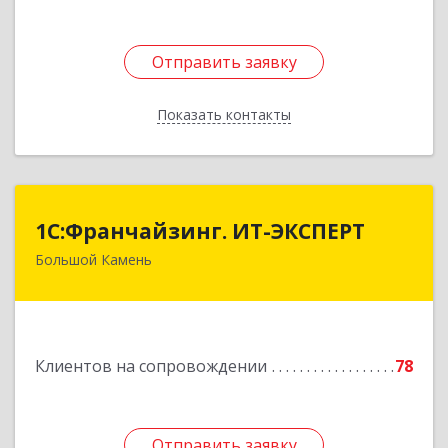
Отправить заявку
Отправить заявку
Показать контакты
Назад
1С:Франчайзинг. ИТ-ЭКСПЕРТ
1С:Франчайзинг. ИТ-ЭКСПЕРТ
Большой Камень
692806, Приморский край, Большой Камень г,
Карла Маркса ул, дом № 57, этаж 3
Подробнее
Клиентов на сопровождении
78
Отправить заявку
Отправить заявку