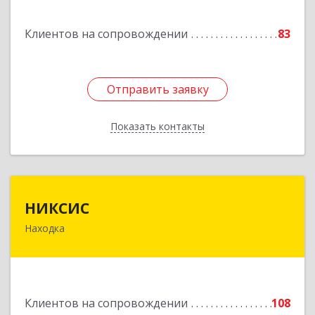
Горнореченский пгт, Октябрьская ул, дом № 5
Клиентов на сопровождении
83
Подробнее
Отправить заявку
Отправить заявку
Показать контакты
Назад
НИКСИС
НИКСИС
Находка
692903, Приморский край, Находка г,
Находкинский пр-кт, дом № 84, кв.73А
Подробнее
Клиентов на сопровождении
108