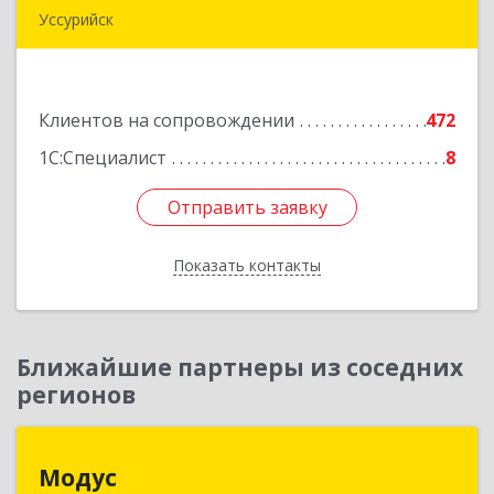
Уссурийск
692512, Приморский край, Уссурийск г,
Пушкина ул, дом № 1, пом.2
Клиентов на сопровождении
472
Подробнее
1С:Специалист
8
Отправить заявку
Отправить заявку
Показать контакты
Назад
Ближайшие партнеры из соседних
регионов
Модус
Модус