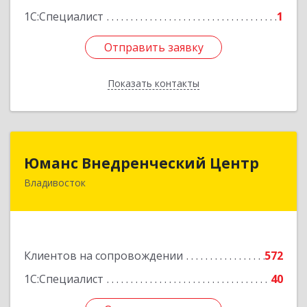
1С:Специалист
1
Отправить заявку
Отправить заявку
Показать контакты
Назад
Юманс Внедренческий Центр
Юманс Внедренческий Центр
Владивосток
690014, Приморский край, Владивосток г,
Некрасовская ул, дом № 48а
Подробнее
Клиентов на сопровождении
572
1С:Специалист
40