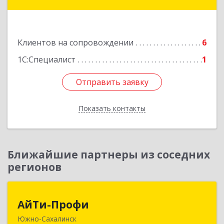
Углегорск г, Победы ул, дом № 169, оф.4
Подробнее
Клиентов на сопровождении
6
1С:Специалист
1
Отправить заявку
Отправить заявку
Показать контакты
Назад
Ближайшие партнеры из соседних
регионов
АйТи-Профи
АйТи-Профи
Южно-Сахалинск
693023, Сахалинская обл, город Южно-