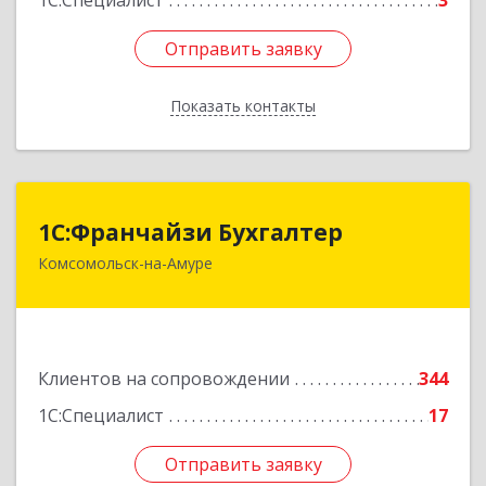
1С:Специалист
3
Отправить заявку
Отправить заявку
Показать контакты
Назад
1С:Франчайзи Бухгалтер
1С:Франчайзи Бухгалтер
Комсомольск-на-Амуре
681000, Хабаровский край, Комсомольск-на-
Амуре г, Красногвардейская ул, дом № 14,
оф.202
Подробнее
Клиентов на сопровождении
344
1С:Специалист
17
Отправить заявку
Отправить заявку