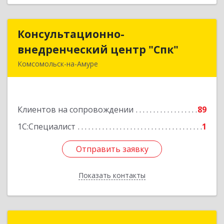
Консультационно-
Консультационно-
внедренческий центр "Спк"
внедренческий центр "Спк"
Комсомольск-на-Амуре
681013, Хабаровский край, Комсомольск-на-
Амуре г, Димитрова, дом № 5, кв.302
Клиентов на сопровождении
89
Подробнее
1С:Специалист
1
Отправить заявку
Отправить заявку
Показать контакты
Назад