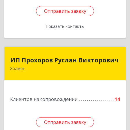
Отправить заявку
Отправить заявку
Показать контакты
Назад
ИП Прохоров Руслан Викторович
ИП Прохоров Руслан Викторович
Холмск
694620, Сахалинская обл, Холмский р-н, Холмск
г, Александра Матросова ул, дом № 6Б, кв.32
Подробнее
Клиентов на сопровождении
14
Отправить заявку
Отправить заявку