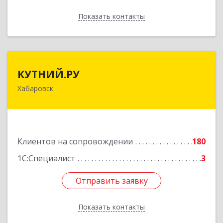
Показать контакты
Назад
КУТНИЙ.РУ
КУТНИЙ.РУ
Хабаровск
680007, Хабаровский край, Хабаровск г,
Шевчука ул, дом № 42, оф.505
Подробнее
Клиентов на сопровождении
180
1С:Специалист
3
Отправить заявку
Отправить заявку
Показать контакты
Назад