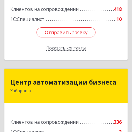
Подробнее
Клиентов на сопровождении
418
1С:Специалист
10
Отправить заявку
Отправить заявку
Показать контакты
Назад
Центр автоматизации бизнеса
Центр автоматизации бизнеса
Хабаровск
680030, Хабаровский край, Хабаровск г, Ленина
ул, дом № 4, оф.802
Подробнее
Клиентов на сопровождении
336