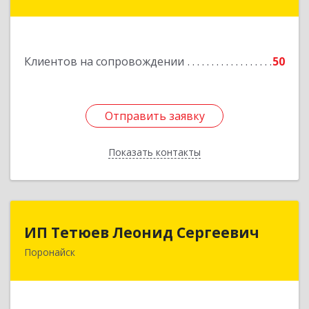
кт, дом № 55, оф.2
Подробнее
Клиентов на сопровождении
50
Отправить заявку
Отправить заявку
Показать контакты
Назад
ИП Тетюев Леонид Сергеевич
ИП Тетюев Леонид Сергеевич
Поронайск
694242, Сахалинская обл, Поронайск г, Фрунзе
ул, дом № 14, кв.51
Подробнее