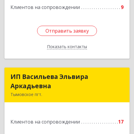
Клиентов на сопровождении
9
Отправить заявку
Отправить заявку
Показать контакты
Назад
ИП Васильева Эльвира
ИП Васильева Эльвира
Аркадьевна
Аркадьевна
Тымовское пгт.
694400, Сахалинская обл, Тымовский р-н,
Тымовское пгт, Красноармейская ул, дом № 34,
кв.9
Клиентов на сопровождении
17
Подробнее