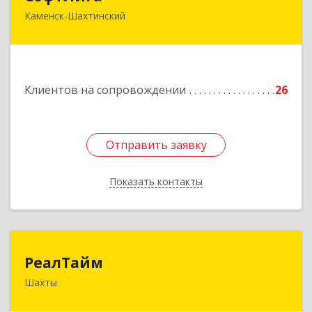
Каменск-Шахтинский
347800, Ростовская обл, Каменск-Шахтинский г,
Желябова ул, дом № 33А
Подробнее
Клиентов на сопровождении
26
Отправить заявку
Отправить заявку
Показать контакты
Назад
РеалТайм
РеалТайм
Шахты
346504, Ростовская обл, Шахты г,
Чернышевского ул, дом № 42