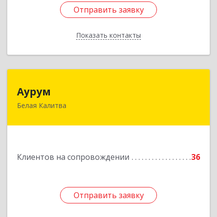
Отправить заявку
Отправить заявку
Показать контакты
Назад
Аурум
Аурум
Белая Калитва
347044, Ростовская обл, Белокалитвинский р-н,
Белая Калитва г, Леонова ул, дом № 37
Подробнее
Клиентов на сопровождении
36
Отправить заявку
Отправить заявку