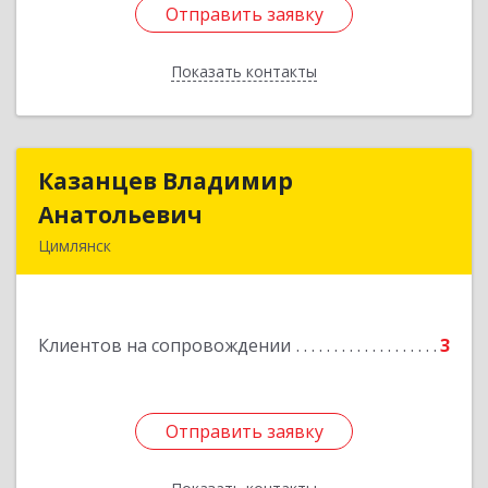
Отправить заявку
Отправить заявку
Показать контакты
Назад
Казанцев Владимир
Казанцев Владимир
Анатольевич
Анатольевич
Цимлянск
347 320, 347320, Ростовская обл, Цимлянский р-
н, Цимлянск г, Западный пер, дом № 3
Клиентов на сопровождении
3
Подробнее
Отправить заявку
Отправить заявку