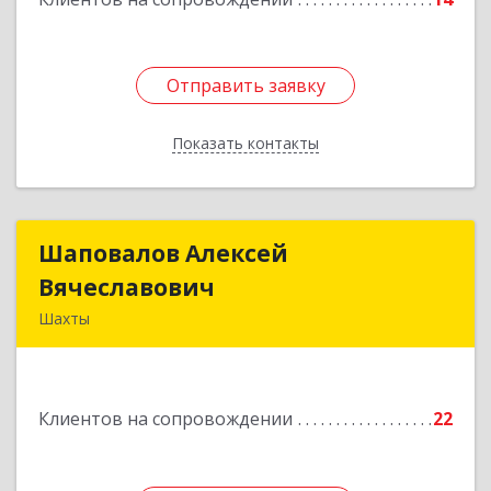
Отправить заявку
Отправить заявку
Показать контакты
Назад
Шаповалов Алексей
Шаповалов Алексей
Вячеславович
Вячеславович
Шахты
346510, Шахты г, Ленина ул, дом № 142
Подробнее
Клиентов на сопровождении
22