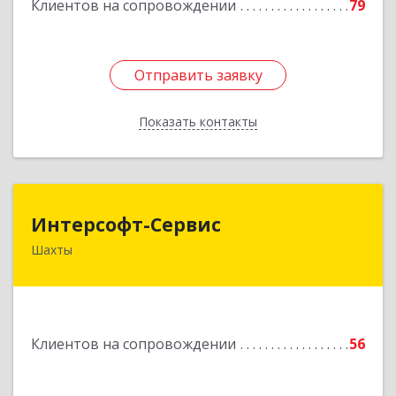
Клиентов на сопровождении
79
Отправить заявку
Отправить заявку
Показать контакты
Назад
Интерсофт-Сервис
Интерсофт-Сервис
Шахты
346480, Ростовская обл, Шахты г, Советская ул,
дом № 279/10
Подробнее
Клиентов на сопровождении
56