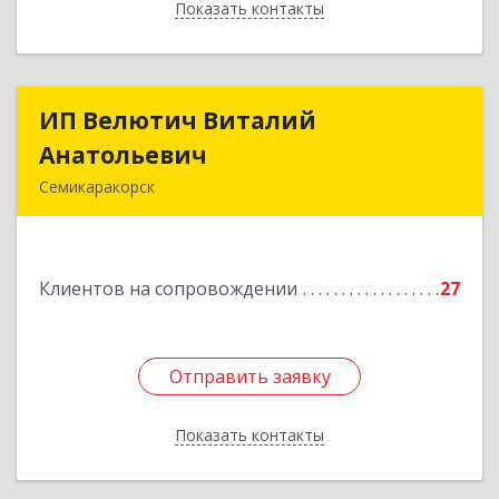
Показать контакты
Назад
ИП Велютич Виталий
ИП Велютич Виталий
Анатольевич
Анатольевич
Семикаракорск
346630, Ростовская обл, Семикаракорск г,
В.А.Закруткина пр-кт, дом № 35
Клиентов на сопровождении
27
Подробнее
Отправить заявку
Отправить заявку
Показать контакты
Назад