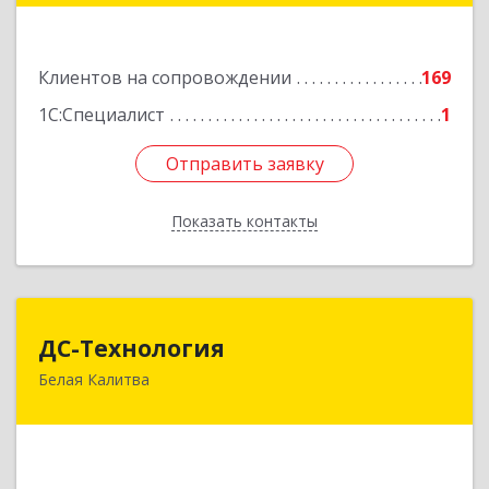
Золотаревка х, Октябрьская ул, дом № 35
Клиентов на сопровождении
169
Подробнее
1С:Специалист
1
Отправить заявку
Отправить заявку
Показать контакты
Назад
ДС-Технология
ДС-Технология
Белая Калитва
347045, Ростовская обл, Белокалитвинский р-н,
Белая Калитва г, Вокзальная ул, дом № 381
Подробнее