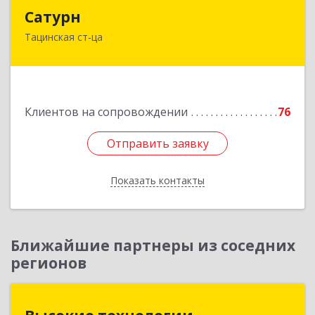
Сатурн
Сатурн
Тацинская ст-ца
347060, Ростовская область, Тацинский район,
ст-ца Тацинская, ул.М.Горького, дом № 54
Подробнее
Клиентов на сопровождении
76
Отправить заявку
Отправить заявку
Показать контакты
Назад
Ближайшие партнеры из соседних
регионов
Высокие технологии