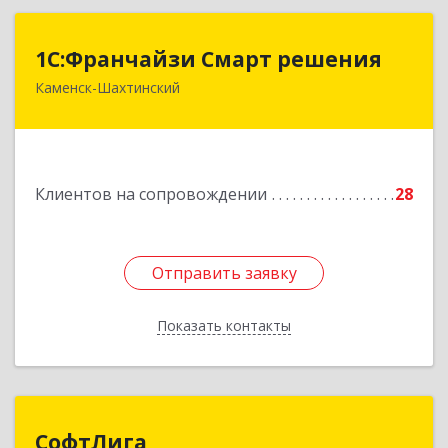
1С:Франчайзи Смарт решения
1С:Франчайзи Смарт решения
Каменск-Шахтинский
347800, Ростовская обл, Каменск-Шахтинский г,
Ворошилова ул, дом № 152
Подробнее
Клиентов на сопровождении
28
Отправить заявку
Отправить заявку
Показать контакты
Назад
СофтЛига
СофтЛига