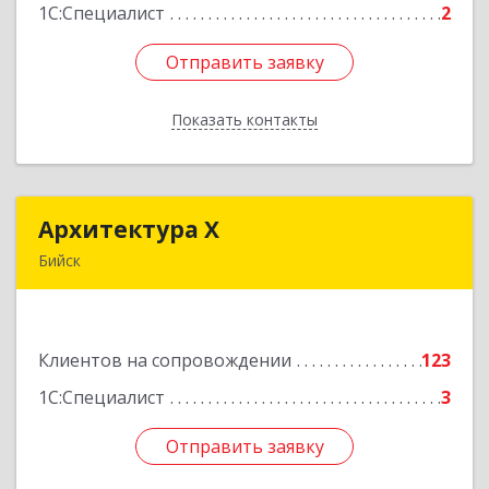
1С:Специалист
2
Отправить заявку
Отправить заявку
Показать контакты
Назад
Архитектура Х
Архитектура Х
Бийск
659300, Алтайский край, Бийск г, Турусова ул,
дом № 3
Клиентов на сопровождении
123
Подробнее
1С:Специалист
3
Отправить заявку
Отправить заявку