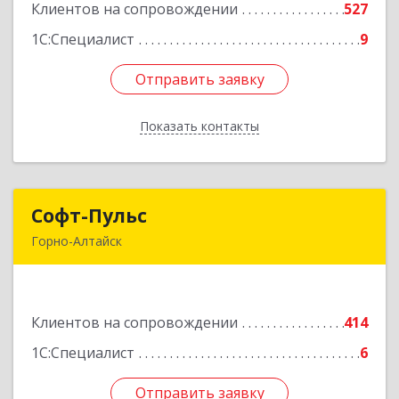
Клиентов на сопровождении
527
Подробнее
1С:Специалист
9
Отправить заявку
Отправить заявку
Показать контакты
Назад
Софт-Пульс
Софт-Пульс
Горно-Алтайск
649006, Алтай Респ, Горно-Алтайск г,
Комсомольская ул, дом № 13
Клиентов на сопровождении
414
Подробнее
1С:Специалист
6
Отправить заявку
Отправить заявку