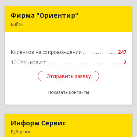
Фирма "Ориентир"
Фирма "Ориентир"
Бийск
659300, Алтайский край, Бийск г, Сергея Кирова
пр-кт, дом № 3
Клиентов на сопровождении
247
Подробнее
1С:Специалист
2
Отправить заявку
Отправить заявку
Показать контакты
Назад
Информ Сервис
Информ Сервис
Рубцовск