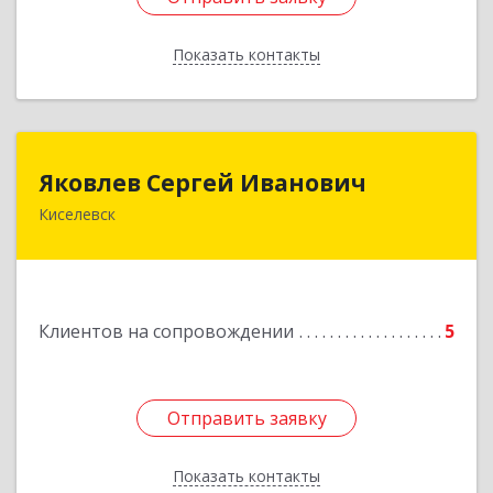
Показать контакты
Назад
Яковлев Сергей Иванович
Яковлев Сергей Иванович
Киселевск
650002, Кемеровская обл, г.Кемерово, пр-т
Шахтеров, дом № 90, кв.104
Подробнее
Клиентов на сопровождении
5
Отправить заявку
Отправить заявку
Показать контакты
Назад