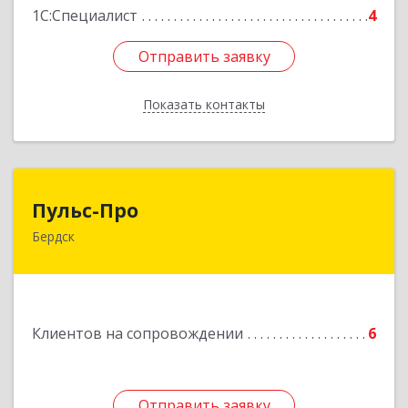
1С:Специалист
4
Отправить заявку
Отправить заявку
Показать контакты
Назад
Пульс-Про
Пульс-Про
Бердск
633010, Новосибирская обл, Бердск, Ленина,
дом № 89/8, оф.509
Подробнее
Клиентов на сопровождении
6
Отправить заявку
Отправить заявку