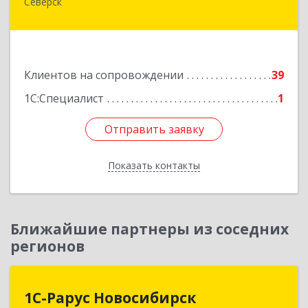
Северск
636000, Томская обл, Северск г, Спортивная ул,
дом № 2, оф.1
Подробнее
Клиентов на сопровождении
39
1С:Специалист
1
Отправить заявку
Отправить заявку
Показать контакты
Назад
Ближайшие партнеры из соседних
регионов
1С-Рарус Новосибирск
1С-Рарус Новосибирск