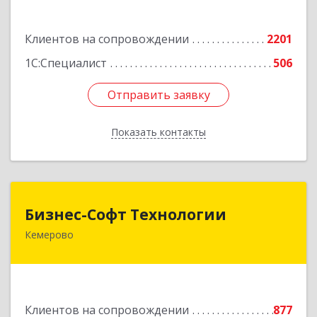
Подробнее
Клиентов на сопровождении
2201
1С:Специалист
506
Отправить заявку
Отправить заявку
Показать контакты
Назад
Бизнес-Софт Технологии
Бизнес-Софт Технологии
Кемерово
650992, Кемеровская область - Кузбасс обл,
Кемерово г, Советский пр-кт, дом № 2/8, оф.401
Подробнее
Клиентов на сопровождении
877