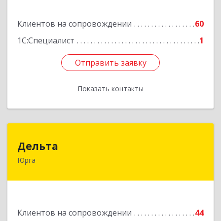
Подробнее
Клиентов на сопровождении
60
1С:Специалист
1
Отправить заявку
Отправить заявку
Показать контакты
Назад
Дельта
Дельта
Юрга
652050, Кемеровская область - Кузбасс обл,
Юрга г, Ленинградская ул, дом № 52, оф.32
Подробнее
Клиентов на сопровождении
44