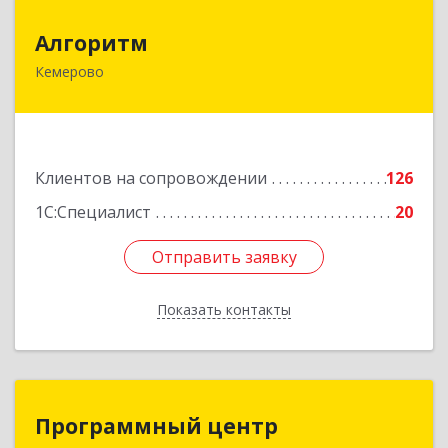
Алгоритм
Алгоритм
Кемерово
650043, Кемеровская обл, Кемерово г,
Мичурина пер, дом № 5, кв.192
Подробнее
Клиентов на сопровождении
126
1С:Специалист
20
Отправить заявку
Отправить заявку
Показать контакты
Назад
Программный центр
Программный центр