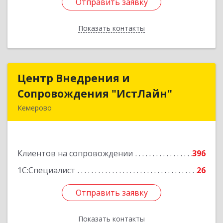
Отправить заявку
Отправить заявку
Показать контакты
Назад
Центр Внедрения и
Центр Внедрения и
Сопровождения "ИстЛайн"
Сопровождения "ИстЛайн"
Кемерово
650000, Кемеровская область - Кузбасс обл, г.о.
Кемеровский, Кемерово г, Мичурина ул, дом №
13А, этаж 3, пом.2, оф.301
Клиентов на сопровождении
396
Подробнее
1С:Специалист
26
Отправить заявку
Отправить заявку
Показать контакты
Назад