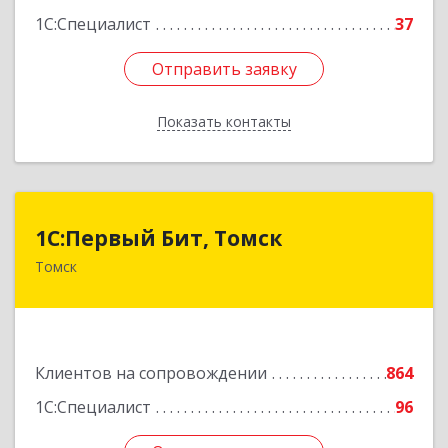
1С:Специалист
37
Отправить заявку
Отправить заявку
Показать контакты
Назад
1С:Первый Бит, Томск
1С:Первый Бит, Томск
Томск
634041, Томская обл, Томск г, Кирова пр-кт,
дом № 51А, оф.508
Подробнее
Клиентов на сопровождении
864
1С:Специалист
96