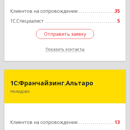
Подробнее
Клиентов на сопровождении
35
1С:Специалист
5
Отправить заявку
Отправить заявку
Показать контакты
Назад
1С:Франчайзинг.Альтаро
1С:Франчайзинг.Альтаро
Нелидово
172527, Тверская обл, Нелидово г, Матросова
ул, дом № 22, оф.1
Подробнее
Клиентов на сопровождении
13