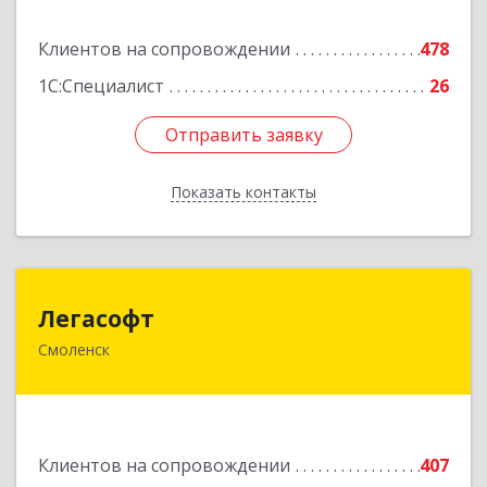
Подробнее
Клиентов на сопровождении
478
1С:Специалист
26
Отправить заявку
Отправить заявку
Показать контакты
Назад
Легасофт
Легасофт
Смоленск
214018, Смоленская обл, Смоленск г, Ново-
Рославльская ул, дом № 13
Подробнее
Клиентов на сопровождении
407