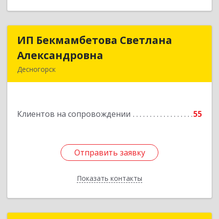
ИП Бекмамбетова Светлана
ИП Бекмамбетова Светлана
Александровна
Александровна
Десногорск
216400, Смоленская обл, Десногорск г, 4-й мкр,
дом № 7, кв.11
Клиентов на сопровождении
55
Подробнее
Отправить заявку
Отправить заявку
Показать контакты
Назад