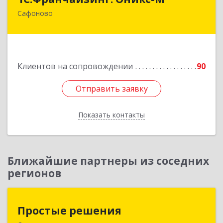
Сафоново
215500, Смоленская обл, Сафоновский р-н,
Сафоново г, Революционная ул, дом № 9а
Подробнее
Клиентов на сопровождении
90
Отправить заявку
Отправить заявку
Показать контакты
Назад
Ближайшие партнеры из соседних
регионов
Простые решения
Простые решения