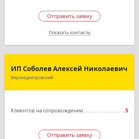
Отправить заявку
Отправить заявку
Показать контакты
Назад
ИП Соболев Алексей Николаевич
ИП Соболев Алексей Николаевич
Верхнеднепровский
Подробнее
Клиентов на сопровождении
5
Отправить заявку
Отправить заявку