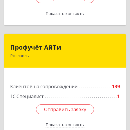
Показать контакты
Назад
Профучёт АйТи
Профучёт АйТи
Рославль
216500, Смоленская обл, Рославльский р-н,
Рославль г, Урицкого ул, дом № 13, кв.4
Подробнее
Клиентов на сопровождении
139
1С:Специалист
1
Отправить заявку
Отправить заявку
Показать контакты
Назад