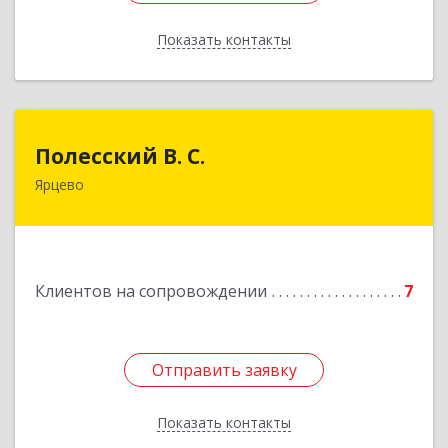
Показать контакты
Назад
Полесский В. С.
Полесский В. С.
Ярцево
215800,Смоленская обл. г. Ярцево,
ул.Краснофлотская д.30
Подробнее
Клиентов на сопровождении
7
Отправить заявку
Отправить заявку
Показать контакты
Назад