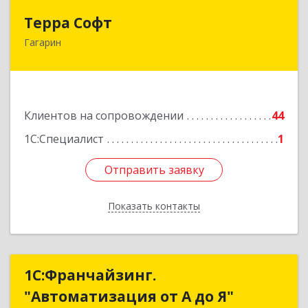
Терра Софт
Терра Софт
Гагарин
215010, Смоленская обл, Гагарин г, Ленина ул,
дом № 12
Подробнее
Клиентов на сопровождении
44
1С:Специалист
1
Отправить заявку
Отправить заявку
Показать контакты
Назад
1С:Франчайзинг.
1С:Франчайзинг.
"Автоматизация от А до Я"
"Автоматизация от А до Я"